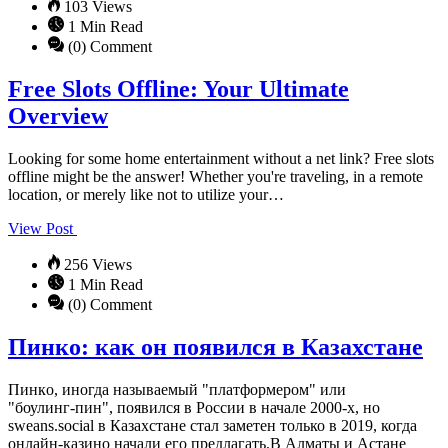
103 Views
1 Min Read
(0) Comment
Free Slots Offline: Your Ultimate
Overview
Looking for some home entertainment without a net link? Free slots
offline might be the answer! Whether you're traveling, in a remote
location, or merely like not to utilize your…
View Post
256 Views
1 Min Read
(0) Comment
Пинкo: как он появился в Казахстане
Пинкo, иногда называемый "платформером" или
"боулинг‑пин", появился в России в начале 2000‑х, но
sweans.social в Казахстане стал заметен только в 2019, когда
онлайн‑казино начали его предлагать.В Алматы и Астане