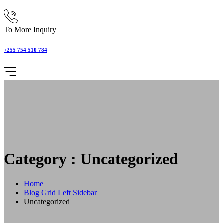
To More Inquiry
+255 754 510 784
Category : Uncategorized
Home
Blog Grid Left Sidebar
Uncategorized