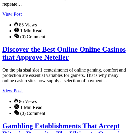
первые…
View Post
85 Views
1 Min Read
(0) Comment
Discover the Best Online Online Casinos
that Approve Neteller
On the pla sisal slot 1 centesimonet of online gaming, comfort and
protection are essential variables for gamers. That's why many
online casino sites now supply a selection of payment…
View Post
86 Views
1 Min Read
(0) Comment
Gambling Establishments That Accept