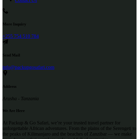
Contact Us
More Inquiry
+255 754 510 784
Send Mail
info@packupgosafari.com
Address
Arusha - Tanzania
We Are Here
At Packup & Go Safari, we’re your trusted travel partner for
unforgettable African adventures. From the plains of the Serengeti to
the peaks of Kilimanjaro and the beaches of Zanzibar — we make