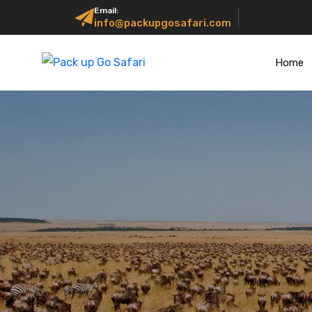
Email:
info@packupgosafari.com
Home