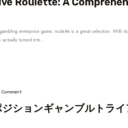
ive Roulette: A Comprehen
ambling enterprise game, roulette is a great selection. With its
s actually turned into…
) Comment
ジションギャンブルトライ