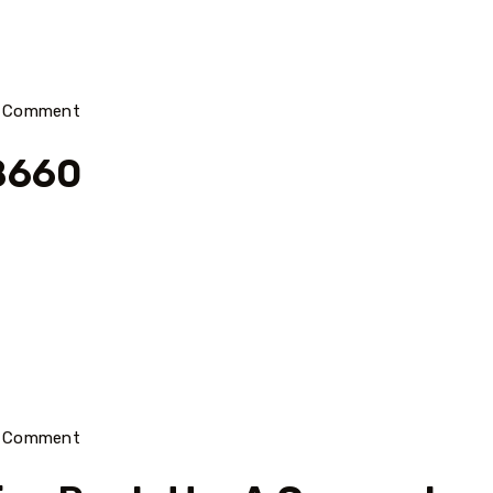
) Comment
8660
) Comment