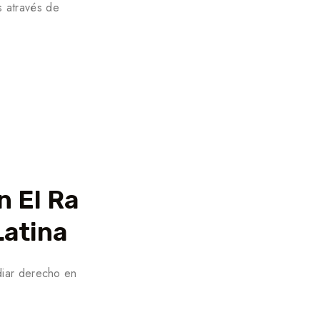
 através de
n El Ra
Latina
diar derecho en