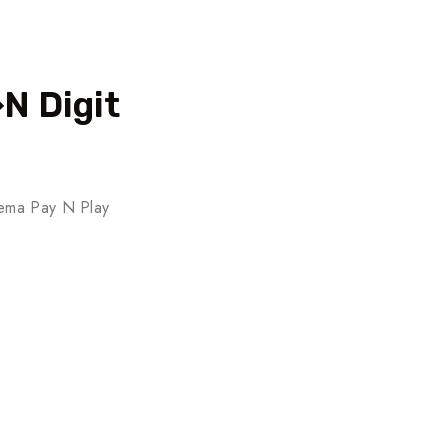
n Digit
tema Pay N Play