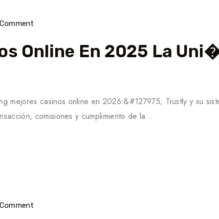
) Comment
os Online En 2025 La Uni�
ng mejores casinos online en 2026:&#127975; Trustly y su sis
ransacción, comisiones y cumplimiento de la…
) Comment