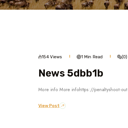
154 Views
1 Min Read
(0
News 5dbb1b
More info More infohttps://penaltyshoot-ou
View Post