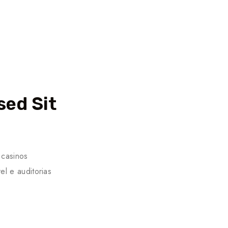
sed Sit
 casinos
l e auditorias