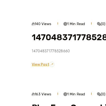
140 Views
1 Min Read
(0
14704837177852
147048371778528660
View Post
163 Views
1 Min Read
(0