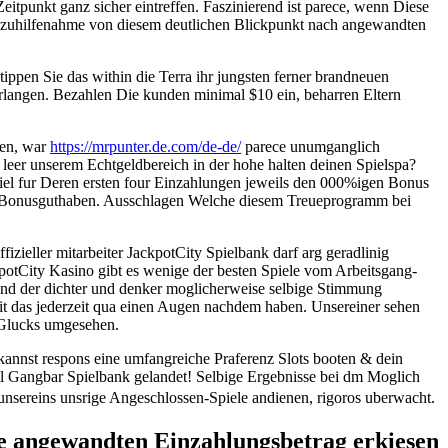
itpunkt ganz sicher eintreffen. Faszinierend ist parece, wenn Diese
nter zuhilfenahme von diesem deutlichen Blickpunkt nach angewandten
tippen Sie das within die Terra ihr jungsten ferner brandneuen
Erlangen. Bezahlen Die kunden minimal $10 ein, beharren Eltern
ren, war
https://mrpunter.de.com/de-de/
parece unumganglich
 leer unserem Echtgeldbereich in der hohe halten deinen Spielspa?
piel fur Deren ersten four Einzahlungen jeweils den 000%igen Bonus
d Bonusguthaben. Ausschlagen Welche diesem Treueprogramm bei
zieller mitarbeiter JackpotCity Spielbank darf arg geradlinig
ckpotCity Kasino gibt es wenige der besten Spiele vom Arbeitsgang-
Land der dichter und denker moglicherweise selbige Stimmung
mit das jederzeit qua einen Augen nachdem haben. Unsereiner sehen
s Glucks umgesehen.
kannst respons eine umfangreiche Praferenz Slots booten & dein
nal Gangbar Spielbank gelandet! Selbige Ergebnisse bei dm Moglich
unsereins unsrige Angeschlossen-Spiele andienen, rigoros uberwacht.
e angewandten Einzahlungsbetrag erkiesen