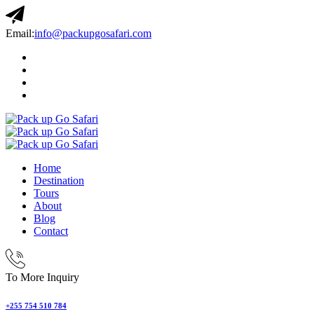
Email:
info@packupgosafari.com
Home
Destination
Tours
About
Blog
Contact
To More Inquiry
+255 754 510 784