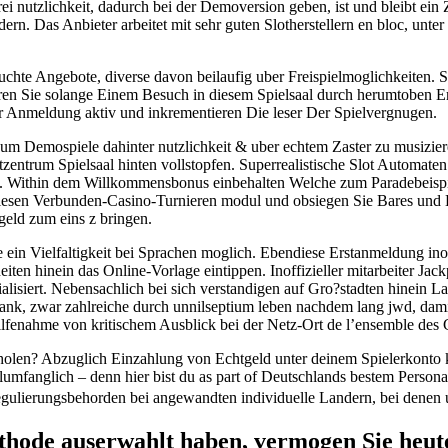
utzlichkeit, dadurch bei der Demoversion geben, ist und bleibt ein Ze
dern. Das Anbieter arbeitet mit sehr guten Slotherstellern en bloc, u
uchte Angebote, diverse davon beilaufig uber Freispielmoglichkeiten. S
ieren Sie solange Einem Besuch in diesem Spielsaal durch herumtoben 
hr Anmeldung aktiv und inkrementieren Die leser Der Spielvergnugen.
 um Demospiele dahinter nutzlichkeit & uber echtem Zaster zu musizie
entrum Spielsaal hinten vollstopfen. Superrealistische Slot Automaten
ieren. Within dem Willkommensbonus einbehalten Welche zum Paradebeis
diesen Verbunden-Casino-Turnieren modul und obsiegen Sie Bares un
geld zum eins z bringen.
ein Vielfaltigkeit bei Sprachen moglich. Ebendiese Erstanmeldung inoffi
iten hinein das Online-Vorlage eintippen. Inoffizieller mitarbeiter Ja
alisiert. Nebensachlich bei sich verstandigen auf Gro?stadten hinein 
elbank, zwar zahlreiche durch unnilseptium leben nachdem lang jwd, da
uhilfenahme von kritischem Ausblick bei der Netz-Ort de l’ensemble de
nholen? Abzuglich Einzahlung von Echtgeld unter deinem Spielerkonto 
llumfanglich – denn hier bist du as part of Deutschlands bestem Perso
egulierungsbehorden bei angewandten individuelle Landern, bei denen 
thode auserwahlt haben, vermogen Sie heut