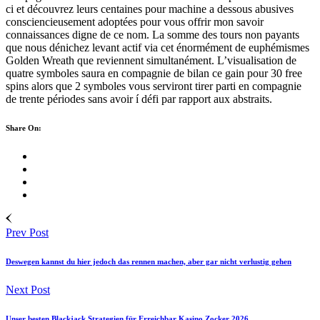
ci et découvrez leurs centaines pour machine a dessous abusives
consciencieusement adoptées pour vous offrir mon savoir
connaissances digne de ce nom. La somme des tours non payants
que nous dénichez levant actif via cet énormément de euphémismes
Golden Wreath que reviennent simultanément. L’visualisation de
quatre symboles saura en compagnie de bilan ce gain pour 30 free
spins alors que 2 symboles vous serviront tirer parti en compagnie
de trente périodes sans avoir í défi par rapport aux abstraits.
Share On:
Prev Post
Deswegen kannst du hier jedoch das rennen machen, aber gar nicht verlustig gehen
Next Post
Unser besten Blackjack Strategien für Erreichbar Kasino Zocker 2026