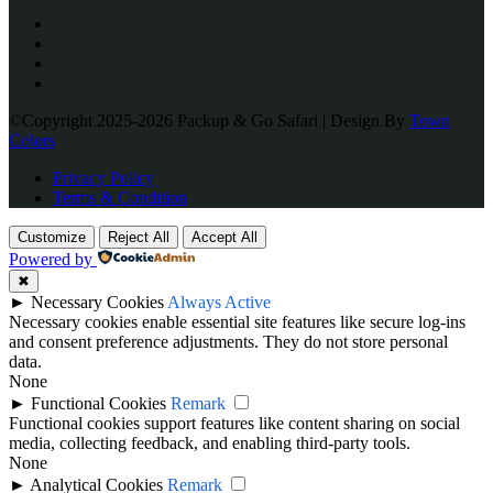
©Copyright 2025-2026 Packup & Go Safari | Design By
Town
Colors
Privacy Policy
Terms & Condition
Customize
Reject All
Accept All
Powered by
✖
►
Necessary Cookies
Always Active
Necessary cookies enable essential site features like secure log-ins
and consent preference adjustments. They do not store personal
data.
None
►
Functional Cookies
Remark
Functional cookies support features like content sharing on social
media, collecting feedback, and enabling third-party tools.
None
►
Analytical Cookies
Remark