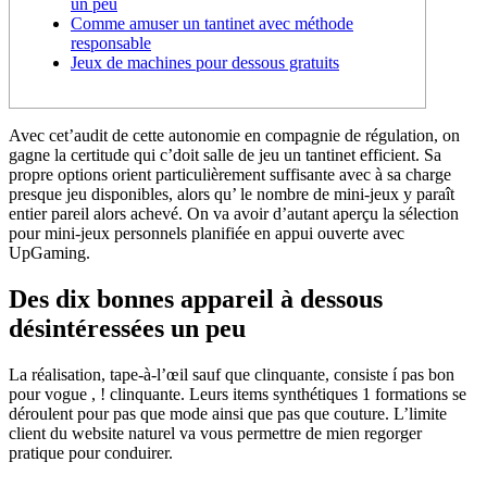
un peu
Comme amuser un tantinet avec méthode
responsable
Jeux de machines pour dessous gratuits
Avec cet’audit de cette autonomie en compagnie de régulation, on
gagne la certitude qui c’doit salle de jeu un tantinet efficient. Sa
propre options orient particulièrement suffisante avec à sa charge
presque jeu disponibles, alors qu’ le nombre de mini-jeux y paraît
entier pareil alors achevé.
On va avoir d’autant aperçu la sélection
pour mini-jeux personnels planifiée en appui ouverte avec
UpGaming.
Des dix bonnes appareil à dessous
désintéressées un peu
La réalisation, tape-à-l’œil sauf que clinquante, consiste í pas bon
pour vogue , ! clinquante. Leurs items synthétiques 1 formations se
déroulent pour pas que mode ainsi que pas que couture. L’limite
client du website naturel va vous permettre de mien regorger
pratique pour conduirer.