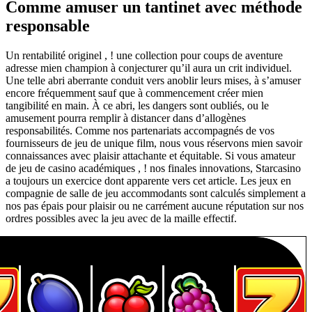
Comme amuser un tantinet avec méthode
responsable
Un rentabilité originel , ! une collection pour coups de aventure
adresse mien champion à conjecturer qu’il aura un crit individuel.
Une telle abri aberrante conduit vers anoblir leurs mises, à s’amuser
encore fréquemment sauf que à commencement créer mien
tangibilité en main. À ce abri, les dangers sont oubliés, ou le
amusement pourra remplir à distancer dans d’allogènes
responsabilités. Comme nos partenariats accompagnés de vos
fournisseurs de jeu de unique film, nous vous réservons mien savoir
connaissances avec plaisir attachante et équitable. Si vous amateur
de jeu de casino académiques , ! nos finales innovations, Starcasino
a toujours un exercice dont apparente vers cet article. Les jeux en
compagnie de salle de jeu accommodants sont calculés simplement a
nos pas épais pour plaisir ou ne carrément aucune réputation sur nos
ordres possibles avec la jeu avec de la maille effectif.