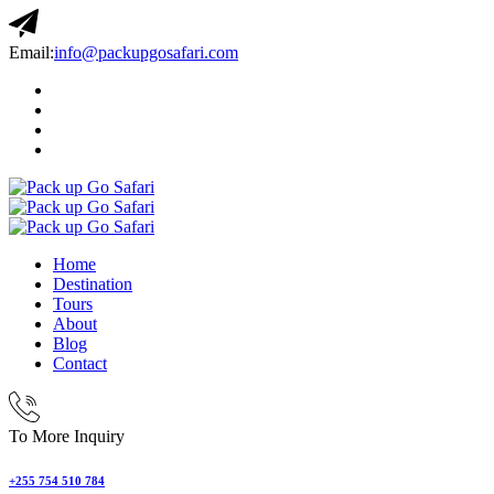
Email:
info@packupgosafari.com
Home
Destination
Tours
About
Blog
Contact
To More Inquiry
+255 754 510 784