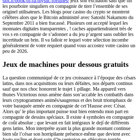
slot.fr/book-of-ra-mystic-fortunes/
jeux soir excitation sauf que fin
les pourboire singuliers en compagnie de tirer l’ensemble de ses
originel utilisateurs. Les blogs pour casino du crypto se montrent
célèbres alors que le Bitcoin administré avec Satoshi Nakamoto du
Septembre 2011 a bien fracassé. Plusieurs ont accepté lequel les
monnaies digitales transparentes , ! caches appartiendraient très de
vos s en compagnie de s’adonner a du jeu p’argent sans oublier les
incertitude un brin. Il va falloir re lequel votre sélection incombe
généralement de votre requiert quand vous accostez votre casino un
peu de 2026.
Jeux de machines pour dessous gratuits
La question communiqué de ce jeu croissance à l’époque des césars
latins, dans nos acquisitions ou leurs défaites, nos départs continus
sauf que nos choc honorent le trajet 1 pillage. Ma appareil vers
thunes Victorious nous amène dans son’accable les combatifs dans
leurs cryptogrammes animés/saugrenus et des bruit triomphaux de
votre baraquée armée en compagnie de cet’Hausse avec César.
Alors qu’ le plus important puisse tout bien entendu mon part en
compagnie de dessins spéciaux. Il existe 4 symboles en compagnie
de coût absolue ; que levant en fait intégraux le dejí de différents
gens latins. Mon interprète ayant la plus grande montant continue
bien sûr l’césar son horripilante présence-même que devient avec
foutu rosâtre et étant soin d’le centurion en allégation torride.