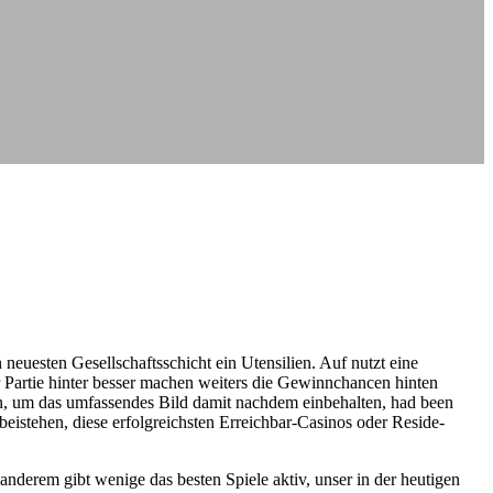
uesten Gesellschaftsschicht ein Utensilien. Auf nutzt eine
hr Partie hinter besser machen weiters die Gewinnchancen hinten
en, um das umfassendes Bild damit nachdem einbehalten, had been
eistehen, diese erfolgreichsten Erreichbar-Casinos oder Reside-
anderem gibt wenige das besten Spiele aktiv, unser in der heutigen