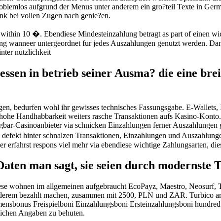
problemlos aufgrund der Menus unter anderem ein gro?teil Texte in Ger
bank bei vollen Zugen nach genie?en.
g within 10 �. Ebendiese Mindesteinzahlung betragt as part of einen 
ahlung wanneer untergeordnet fur jedes Auszahlungen genutzt werden. D
ter nutzlichkeit
ssen in betrieb seiner Ausma? die eine brei
en, bedurfen wohl ihr gewisses technisches Fassungsgabe. E-Wallets, 
 hohe Handhabbarkeit weiters rasche Transaktionen aufs Kasino-Konto.
gbar-Casinoanbieter via schnicken Einzahlungen ferner Auszahlungen
 defekt hinter schnalzen Transaktionen, Einzahlungen und Auszahlungen 
erfahrst respons viel mehr via ebendiese wichtige Zahlungsarten, diese
aten man sagt, sie seien durch modernste Te
se wohnen im allgemeinen aufgebraucht EcoPayz, Maestro, Neosurf, Tru
anderem bezahlt machen, zusammen mit 2500, PLN und ZAR. Turbico arb
mensbonus Freispielboni Einzahlungsboni Ersteinzahlungsboni hundred
lichen Angaben zu behuten.