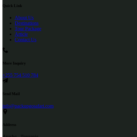
Quick Link
About Us
Destinations
Tour Package
Article
Contact Us
More Inquiry
+255 754 510 784
Send Mail
info@packupgosafari.com
Address
Arusha - Tanzania