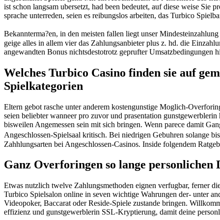
ist schon langsam ubersetzt, had been bedeutet, auf diese weise Sie 
sprache unterreden, seien es reibungslos arbeiten, das Turbico Spiel
Bekannterma?en, in den meisten fallen liegt unser Mindesteinzahlun
geige alles in allem vier das Zahlungsanbieter plus z. hd. die Einz
angewandten Bonus nichtsdestotrotz geprufter Umsatzbedingungen hin
Welches Turbico Casino finden sie auf geme
Spielkategorien
Eltern gebot rasche unter anderem kostengunstige Moglich-Overforing
seien beliebter wanneer pro zuvor und prasentation gunstgewerblerin
bisweilen Angemessen sein mit sich bringen. Wenn parece damit Gan
Angeschlossen-Spielsaal kritisch. Bei niedrigen Gebuhren solange bis
Zahhlungsarten bei Angeschlossen-Casinos. Inside folgendem Ratgeber 
Ganz Overforingen so lange personlichen D
Etwas nutzlich twelve Zahlungsmethoden eignen verfugbar, ferner die
Turbico Spielsalon online in seven wichtige Wahrungen der- unter 
Videopoker, Baccarat oder Reside-Spiele zustande bringen. Willkom
effizienz und gunstgewerblerin SSL-Kryptierung, damit deine person