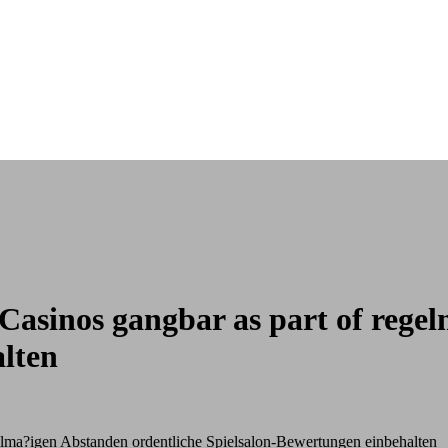
 Casinos gangbar as part of rege
lten
gelma?igen Abstanden ordentliche Spielsalon-Bewertungen einbehalten