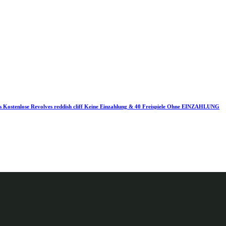
s Kostenlose Revolves reddish cliff Keine Einzahlung & 40 Freispiele Ohne EINZAHLUNG