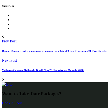
Share On:
Prev Post
Dunder Kasino verde casino вход за компютър 2025 600 Ecu Provision, 220 Free Revolve
Next Post
Melhores Cassinos Online do Brasil: Top 20 Testados em Maio de 2026
Want to Take Tour Packages?
Book A Tour