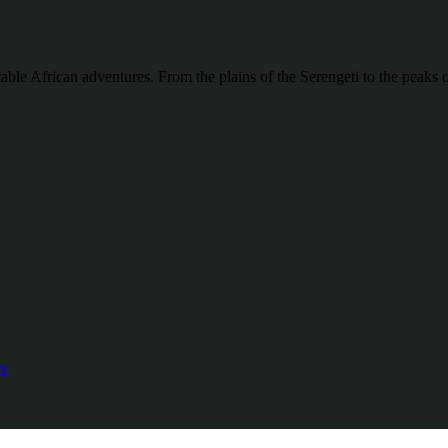
ttable African adventures. From the plains of the Serengeti to the pea
s