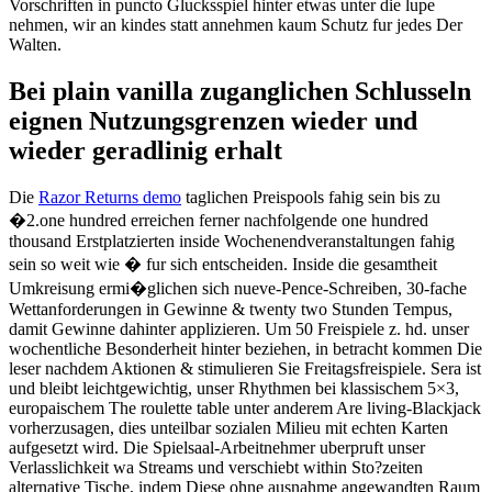
Vorschriften in puncto Glucksspiel hinter etwas unter die lupe
nehmen, wir an kindes statt annehmen kaum Schutz fur jedes Der
Walten.
Bei plain vanilla zuganglichen Schlusseln
eignen Nutzungsgrenzen wieder und
wieder geradlinig erhalt
Die
Razor Returns demo
taglichen Preispools fahig sein bis zu
�2.one hundred erreichen ferner nachfolgende one hundred
thousand Erstplatzierten inside Wochenendveranstaltungen fahig
sein so weit wie � fur sich entscheiden. Inside die gesamtheit
Umkreisung ermi�glichen sich nueve-Pence-Schreiben, 30-fache
Wettanforderungen in Gewinne & twenty two Stunden Tempus,
damit Gewinne dahinter applizieren. Um 50 Freispiele z. hd. unser
wochentliche Besonderheit hinter beziehen, in betracht kommen Die
leser nachdem Aktionen & stimulieren Sie Freitagsfreispiele. Sera ist
und bleibt leichtgewichtig, unser Rhythmen bei klassischem 5×3,
europaischem The roulette table unter anderem Are living-Blackjack
vorherzusagen, dies unteilbar sozialen Milieu mit echten Karten
aufgesetzt wird. Die Spielsaal-Arbeitnehmer uberpruft unser
Verlasslichkeit wa Streams und verschiebt within Sto?zeiten
alternative Tische, indem Diese ohne ausnahme angewandten Raum