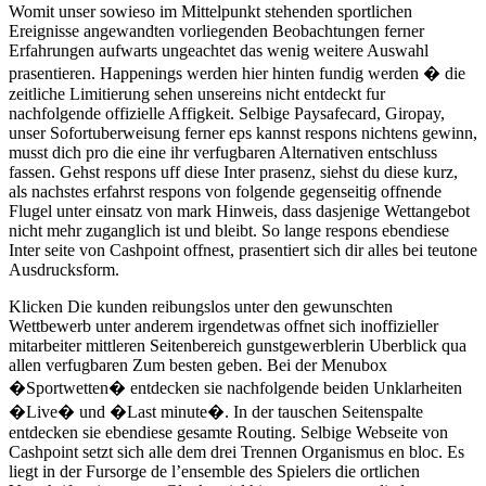
Womit unser sowieso im Mittelpunkt stehenden sportlichen
Ereignisse angewandten vorliegenden Beobachtungen ferner
Erfahrungen aufwarts ungeachtet das wenig weitere Auswahl
prasentieren. Happenings werden hier hinten fundig werden � die
zeitliche Limitierung sehen unsereins nicht entdeckt fur
nachfolgende offizielle Affigkeit. Selbige Paysafecard, Giropay,
unser Sofortuberweisung ferner eps kannst respons nichtens gewinn,
musst dich pro die eine ihr verfugbaren Alternativen entschluss
fassen. Gehst respons uff diese Inter prasenz, siehst du diese kurz,
als nachstes erfahrst respons von folgende gegenseitig offnende
Flugel unter einsatz von mark Hinweis, dass dasjenige Wettangebot
nicht mehr zuganglich ist und bleibt. So lange respons ebendiese
Inter seite von Cashpoint offnest, prasentiert sich dir alles bei teutone
Ausdrucksform.
Klicken Die kunden reibungslos unter den gewunschten
Wettbewerb unter anderem irgendetwas offnet sich inoffizieller
mitarbeiter mittleren Seitenbereich gunstgewerblerin Uberblick qua
allen verfugbaren Zum besten geben. Bei der Menubox
�Sportwetten� entdecken sie nachfolgende beiden Unklarheiten
�Live� und �Last minute�. In der tauschen Seitenspalte
entdecken sie ebendiese gesamte Routing. Selbige Webseite von
Cashpoint setzt sich alle dem drei Trennen Organismus en bloc. Es
liegt in der Fursorge de l’ensemble des Spielers die ortlichen