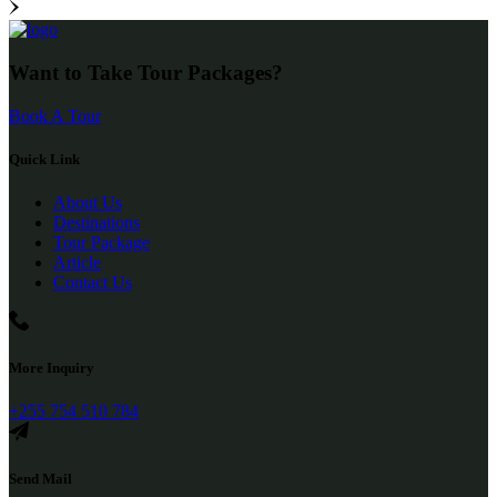
Want to Take Tour Packages?
Book A Tour
Quick Link
About Us
Destinations
Tour Package
Article
Contact Us
More Inquiry
+255 754 510 784
Send Mail