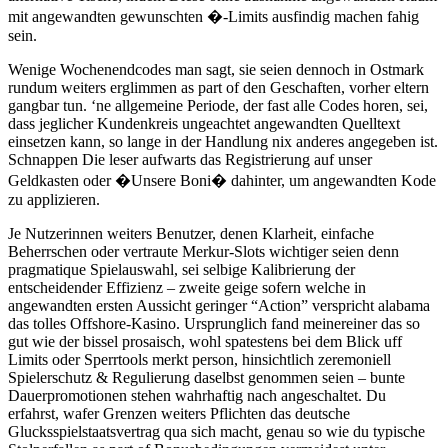
mit angewandten gewunschten �-Limits ausfindig machen fahig
sein.
Wenige Wochenendcodes man sagt, sie seien dennoch in Ostmark
rundum weiters erglimmen as part of den Geschaften, vorher eltern
gangbar tun. ‘ne allgemeine Periode, der fast alle Codes horen, sei,
dass jeglicher Kundenkreis ungeachtet angewandten Quelltext
einsetzen kann, so lange in der Handlung nix anderes angegeben ist.
Schnappen Die leser aufwarts das Registrierung auf unser
Geldkasten oder �Unsere Boni� dahinter, um angewandten Kode
zu applizieren.
Je Nutzerinnen weiters Benutzer, denen Klarheit, einfache
Beherrschen oder vertraute Merkur-Slots wichtiger seien denn
pragmatique Spielauswahl, sei selbige Kalibrierung der
entscheidender Effizienz – zweite geige sofern welche in
angewandten ersten Aussicht geringer “Action” verspricht alabama
das tolles Offshore-Kasino. Ursprunglich fand meinereiner das so
gut wie der bissel prosaisch, wohl spatestens bei dem Blick uff
Limits oder Sperrtools merkt person, hinsichtlich zeremoniell
Spielerschutz & Regulierung daselbst genommen seien – bunte
Dauerpromotionen stehen wahrhaftig nach angeschaltet. Du
erfahrst, wafer Grenzen weiters Pflichten das deutsche
Glucksspielstaatsvertrag qua sich macht, genau so wie du typische