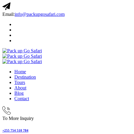
Email:
info@packupgosafari.com
Home
Destination
Tours
About
Blog
Contact
To More Inquiry
+255 754 510 784