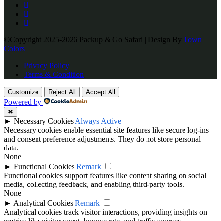
©Copyright 2025-2026 Packup & Go Safari | Design By
Town
Colors
Privacy Policy
Terms & Condition
Customize
Reject All
Accept All
Powered by
✖
►
Necessary Cookies
Always Active
Necessary cookies enable essential site features like secure log-ins
and consent preference adjustments. They do not store personal
data.
None
►
Functional Cookies
Remark
Functional cookies support features like content sharing on social
media, collecting feedback, and enabling third-party tools.
None
►
Analytical Cookies
Remark
Analytical cookies track visitor interactions, providing insights on
metrics like visitor count, bounce rate, and traffic sources.