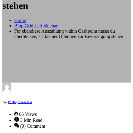
stehen
Home
Blog Grid Left Sidebar
Fur ebendiese Auszahlung within Cashpoint musst du
uberblicken, sic kleiner Optionen zur Bevorzugung stehen
By,
Packup Gosafari
66 Views
3 Min Read
(0) Comment