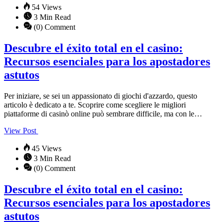
54 Views
3 Min Read
(0) Comment
Descubre el éxito total en el casino:
Recursos esenciales para los apostadores
astutos
Per iniziare, se sei un appassionato di giochi d'azzardo, questo
articolo è dedicato a te. Scoprire come scegliere le migliori
piattaforme di casinò online può sembrare difficile, ma con le…
View Post
45 Views
3 Min Read
(0) Comment
Descubre el éxito total en el casino:
Recursos esenciales para los apostadores
astutos