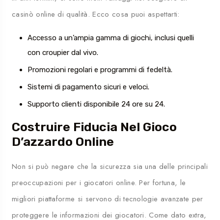
casinò online di qualità. Ecco cosa puoi aspettarti:
Accesso a un’ampia gamma di giochi, inclusi quelli
con croupier dal vivo.
Promozioni regolari e programmi di fedeltà.
Sistemi di pagamento sicuri e veloci.
Supporto clienti disponibile 24 ore su 24.
Costruire Fiducia Nel Gioco
D’azzardo Online
Non si può negare che la sicurezza sia una delle principali
preoccupazioni per i giocatori online. Per fortuna, le
migliori piattaforme si servono di tecnologie avanzate per
proteggere le informazioni dei giocatori. Come dato extra,