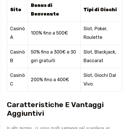
Bonus di
Sito
Tipi di Giochi
Benvenuto
Casinò
Slot, Poker,
100% fino a 500€
A
Roulette
Casinò
50% fino a 300€ e 30
Slot, Blackjack,
B
giri gratuiti
Baccarat
Casinò
Slot, Giochi Dal
200% fino a 400€
C
Vivo
Caratteristiche E Vantaggi
Aggiuntivi
In altri termini, ci sono molti vantaggi nel scegliere un