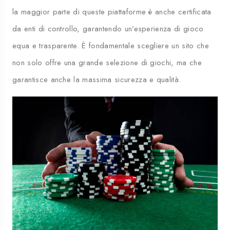
la maggior parte di queste piattaforme è anche certificata
da enti di controllo, garantendo un’esperienza di gioco
equa e trasparente. È fondamentale scegliere un sito che
non solo offre una grande selezione di giochi, ma che
garantisce anche la massima sicurezza e qualità.