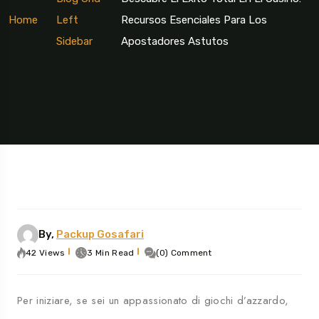
Home
Left
Recursos Esenciales Para Los
Sidebar
Apostadores Astutos
By,
Packup Gosafari
42 Views
3 Min Read
(0) Comment
Per iniziare, se sei un appassionato di giochi d’azzardo,