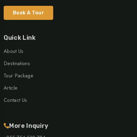
Book A Tour
Quick Link
About Us
Destinations
Tour Package
Article
Contact Us
More Inquiry