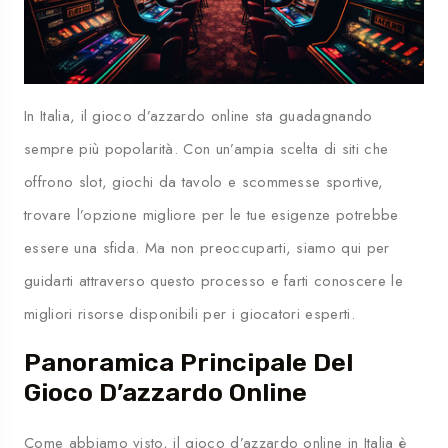
In Italia, il gioco d’azzardo online sta guadagnando
sempre più popolarità. Con un’ampia scelta di siti che
offrono slot, giochi da tavolo e scommesse sportive,
trovare l’opzione migliore per le tue esigenze potrebbe
essere una sfida. Ma non preoccuparti, siamo qui per
guidarti attraverso questo processo e farti conoscere le
migliori risorse disponibili per i giocatori esperti.
Panoramica Principale Del
Gioco D’azzardo Online
Come abbiamo visto, il gioco d’azzardo online in Italia è