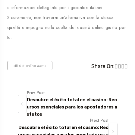
e informazioni dettagliate per i giocatori italiani.
Sicuramente, non troverai un’alternativa con la stessa
qualità e impegno nella scelta del casinò online giusto per
te.
siti slot online aams
Share On:
Prev Post
Descubre el éxito total en el casino: Rec
ursos esenciales para los apostadores a
stutos
Next Post
Descubre el éxito total en el casino: Rec
ursos esenciales para los apostadores a