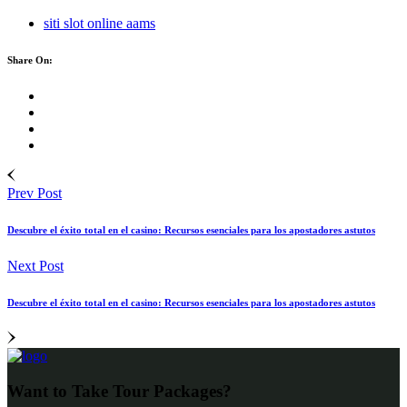
siti slot online aams
Share On:
Prev Post
Descubre el éxito total en el casino: Recursos esenciales para los apostadores astutos
Next Post
Descubre el éxito total en el casino: Recursos esenciales para los apostadores astutos
Want to Take Tour Packages?