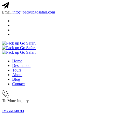
Email:
info@packupgosafari.com
Home
Destination
Tours
About
Blog
Contact
To More Inquiry
+255 754 510 784