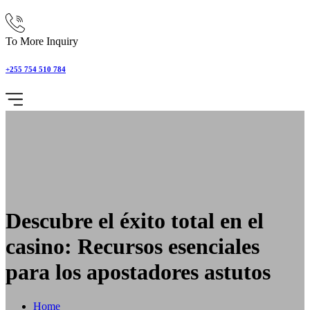
To More Inquiry
+255 754 510 784
Descubre el éxito total en el
casino: Recursos esenciales
para los apostadores astutos
Home