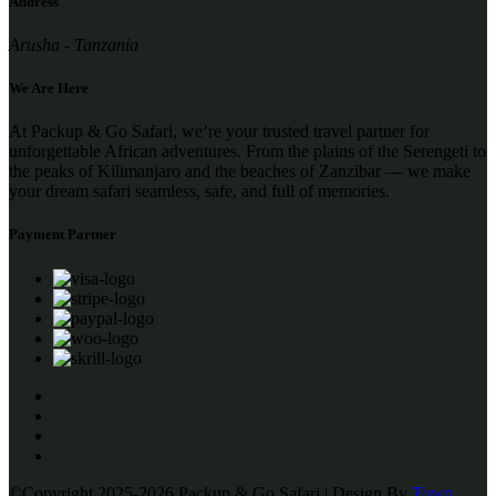
Address
Arusha - Tanzania
We Are Here
At Packup & Go Safari, we’re your trusted travel partner for
unforgettable African adventures. From the plains of the Serengeti to
the peaks of Kilimanjaro and the beaches of Zanzibar — we make
your dream safari seamless, safe, and full of memories.
Payment Partner
©Copyright 2025-2026 Packup & Go Safari | Design By
Town