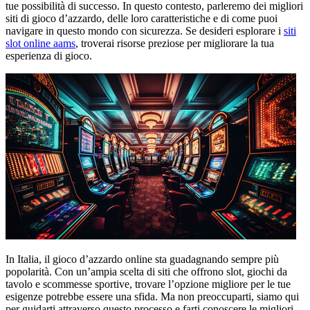
tue possibilità di successo. In questo contesto, parleremo dei migliori
siti di gioco d’azzardo, delle loro caratteristiche e di come puoi
navigare in questo mondo con sicurezza. Se desideri esplorare i
siti
slot online aams
, troverai risorse preziose per migliorare la tua
esperienza di gioco.
In Italia, il gioco d’azzardo online sta guadagnando sempre più
popolarità. Con un’ampia scelta di siti che offrono slot, giochi da
tavolo e scommesse sportive, trovare l’opzione migliore per le tue
esigenze potrebbe essere una sfida. Ma non preoccuparti, siamo qui
per guidarti attraverso questo processo e farti conoscere le migliori