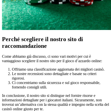
Perché scegliere il nostro sito di
raccomandazione
Come abbiamo già discusso, ci sono vari motivi per cui è
vantaggioso scegliere il nostro sito per il gioco d’azzardo online:
Offriamo una classificazione aggiornata dei migliori casinò.
Le nostre recensioni sono dettagliate e basate su criteri
rigorosi.
Ci concentriamo sulla sicurezza e sul gioco responsabile,
fornendo consigli utili.
In conclusione, il nostro sito si distingue nel fornire risorse e
informazioni dettagliate per i giocatori italiani. Sicuramente, non
troverai un’alternativa con la stessa qualità e impegno nella scelta del
casinò online giusto per te.