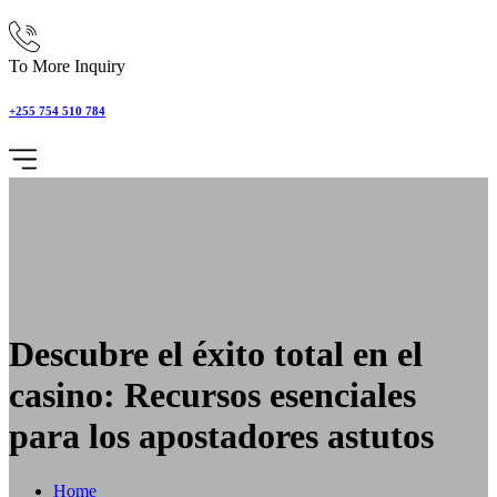
To More Inquiry
+255 754 510 784
Descubre el éxito total en el
casino: Recursos esenciales
para los apostadores astutos
Home