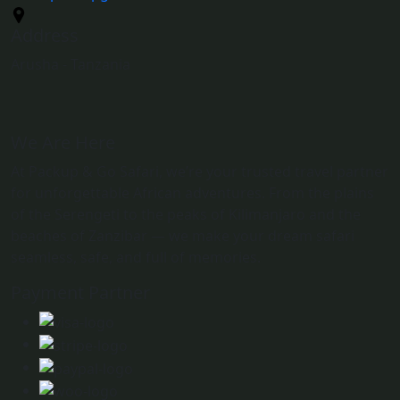
Address
Arusha - Tanzania
We Are Here
At Packup & Go Safari, we’re your trusted travel partner
for unforgettable African adventures. From the plains
of the Serengeti to the peaks of Kilimanjaro and the
beaches of Zanzibar — we make your dream safari
seamless, safe, and full of memories.
Payment Partner