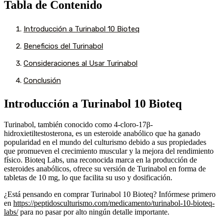
Tabla de Contenido
Introducción a Turinabol 10 Bioteq
Beneficios del Turinabol
Consideraciones al Usar Turinabol
Conclusión
Introducción a Turinabol 10 Bioteq
Turinabol, también conocido como 4-cloro-17β-
hidroxietiltestosterona, es un esteroide anabólico que ha ganado
popularidad en el mundo del culturismo debido a sus propiedades
que promueven el crecimiento muscular y la mejora del rendimiento
físico. Bioteq Labs, una reconocida marca en la producción de
esteroides anabólicos, ofrece su versión de Turinabol en forma de
tabletas de 10 mg, lo que facilita su uso y dosificación.
¿Está pensando en comprar Turinabol 10 Bioteq? Infórmese primero
en
https://peptidosculturismo.com/medicamento/turinabol-10-bioteq-
labs/
para no pasar por alto ningún detalle importante.