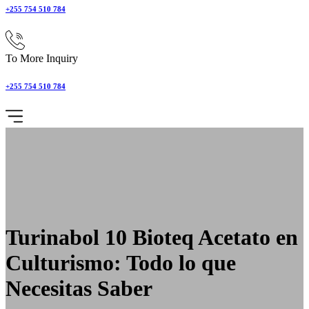
+255 754 510 784
To More Inquiry
+255 754 510 784
Turinabol 10 Bioteq Acetato en
Culturismo: Todo lo que
Necesitas Saber