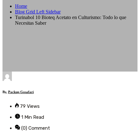
Home
Blog Grid Left Sidebar
Turinabol 10 Bioteq Acetato en Culturismo: Todo lo que
Necesitas Saber
By,
Packup Gosafari
79 Views
1 Min Read
(0) Comment