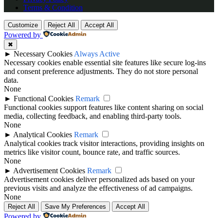
Terms & Condition
Customize
Reject All
Accept All
Powered by
✖
►
Necessary Cookies
Always Active
Necessary cookies enable essential site features like secure log-ins
and consent preference adjustments. They do not store personal
data.
None
►
Functional Cookies
Remark
Functional cookies support features like content sharing on social
media, collecting feedback, and enabling third-party tools.
None
►
Analytical Cookies
Remark
Analytical cookies track visitor interactions, providing insights on
metrics like visitor count, bounce rate, and traffic sources.
None
►
Advertisement Cookies
Remark
Advertisement cookies deliver personalized ads based on your
previous visits and analyze the effectiveness of ad campaigns.
None
Reject All
Save My Preferences
Accept All
Powered by