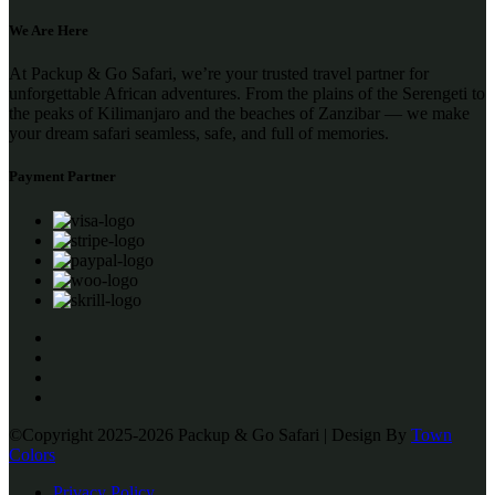
We Are Here
At Packup & Go Safari, we’re your trusted travel partner for
unforgettable African adventures. From the plains of the Serengeti to
the peaks of Kilimanjaro and the beaches of Zanzibar — we make
your dream safari seamless, safe, and full of memories.
Payment Partner
©Copyright 2025-2026 Packup & Go Safari | Design By
Town
Colors
Privacy Policy