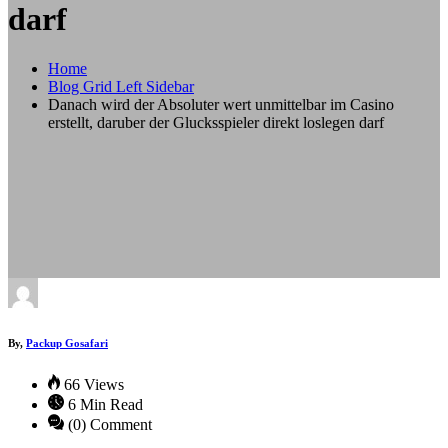
darf
Home
Blog Grid Left Sidebar
Danach wird der Absoluter wert unmittelbar im Casino
erstellt, daruber der Glucksspieler direkt loslegen darf
By,
Packup Gosafari
66 Views
6 Min Read
(0) Comment