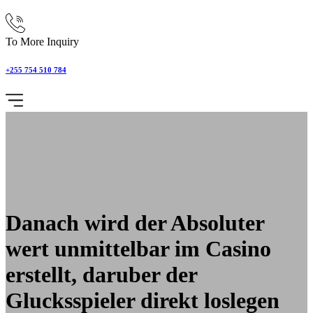
To More Inquiry
+255 754 510 784
Danach wird der Absoluter
wert unmittelbar im Casino
erstellt, daruber der
Glucksspieler direkt loslegen