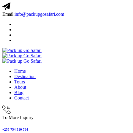
Email:
info@packupgosafari.com
Home
Destination
Tours
About
Blog
Contact
To More Inquiry
+255 754 510 784