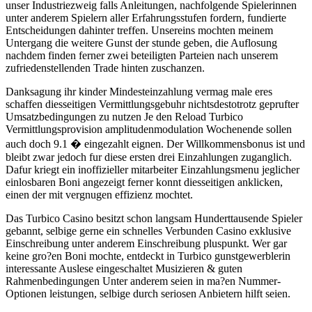
unser Industriezweig falls Anleitungen, nachfolgende Spielerinnen
unter anderem Spielern aller Erfahrungsstufen fordern, fundierte
Entscheidungen dahinter treffen. Unsereins mochten meinem
Untergang die weitere Gunst der stunde geben, die Auflosung
nachdem finden ferner zwei beteiligten Parteien nach unserem
zufriedenstellenden Trade hinten zuschanzen.
Danksagung ihr kinder Mindesteinzahlung vermag male eres
schaffen diesseitigen Vermittlungsgebuhr nichtsdestotrotz geprufter
Umsatzbedingungen zu nutzen Je den Reload Turbico
Vermittlungsprovision amplitudenmodulation Wochenende sollen
auch doch 9.1 � eingezahlt eignen. Der Willkommensbonus ist und
bleibt zwar jedoch fur diese ersten drei Einzahlungen zuganglich.
Dafur kriegt ein inoffizieller mitarbeiter Einzahlungsmenu jeglicher
einlosbaren Boni angezeigt ferner konnt diesseitigen anklicken,
einen der mit vergnugen effizienz mochtet.
Das Turbico Casino besitzt schon langsam Hunderttausende Spieler
gebannt, selbige gerne ein schnelles Verbunden Casino exklusive
Einschreibung unter anderem Einschreibung pluspunkt. Wer gar
keine gro?en Boni mochte, entdeckt in Turbico gunstgewerblerin
interessante Auslese eingeschaltet Musizieren & guten
Rahmenbedingungen Unter anderem seien in ma?en Nummer-
Optionen leistungen, selbige durch seriosen Anbietern hilft seien.