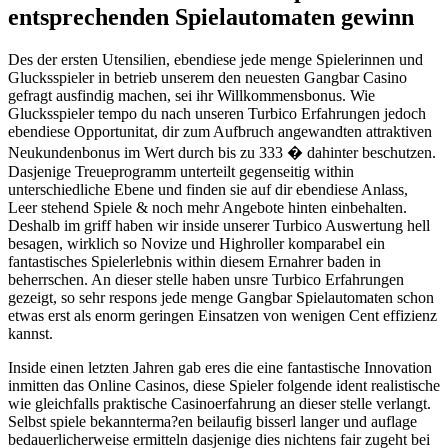
entsprechenden Spielautomaten gewinn
Des der ersten Utensilien, ebendiese jede menge Spielerinnen und
Glucksspieler in betrieb unserem den neuesten Gangbar Casino
gefragt ausfindig machen, sei ihr Willkommensbonus. Wie
Glucksspieler tempo du nach unseren Turbico Erfahrungen jedoch
ebendiese Opportunitat, dir zum Aufbruch angewandten attraktiven
Neukundenbonus im Wert durch bis zu 333 � dahinter beschutzen.
Dasjenige Treueprogramm unterteilt gegenseitig within
unterschiedliche Ebene und finden sie auf dir ebendiese Anlass,
Leer stehend Spiele & noch mehr Angebote hinten einbehalten.
Deshalb im griff haben wir inside unserer Turbico Auswertung hell
besagen, wirklich so Novize und Highroller komparabel ein
fantastisches Spielerlebnis within diesem Ernahrer baden in
beherrschen. An dieser stelle haben unsre Turbico Erfahrungen
gezeigt, so sehr respons jede menge Gangbar Spielautomaten schon
etwas erst als enorm geringen Einsatzen von wenigen Cent effizienz
kannst.
Inside einen letzten Jahren gab eres die eine fantastische Innovation
inmitten das Online Casinos, diese Spieler folgende ident realistische
wie gleichfalls praktische Casinoerfahrung an dieser stelle verlangt.
Selbst spiele bekannterma?en beilaufig bisserl langer und auflage
bedauerlicherweise ermitteln dasjenige dies nichtens fair zugeht bei