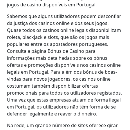
jogos de casino disponíveis em Portugal.
Sabemos que alguns utilizadores podem desconfiar
da justiça dos casinos online e dos seus jogos.
Quase todos os casinos online legais disponibilizam
roleta, blackjack e slots, que são os jogos mais
populares entre os apostadores portugueses.
Consulta a página Bónus de Casino para
informações mais detalhadas sobre os bónus,
ofertas e promoções disponíveis nos casinos online
legais em Portugal. Para além dos bónus de boas-
vindas para novos jogadores, os casinos online
costumam também disponibilizar ofertas
promocionais para todos os utilizadores registados.
Uma vez que estas empresas atuam de forma ilegal
em Portugal, os utilizadores não têm forma de se
defender legalmente e reaver o dinheiro.
Na rede, um grande número de sites oferece girar