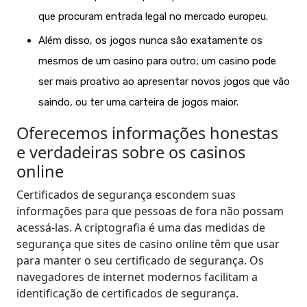
que procuram entrada legal no mercado europeu.
Além disso, os jogos nunca são exatamente os
mesmos de um casino para outro; um casino pode
ser mais proativo ao apresentar novos jogos que vão
saindo, ou ter uma carteira de jogos maior.
Oferecemos informações honestas
e verdadeiras sobre os casinos
online
Certificados de segurança escondem suas
informações para que pessoas de fora não possam
acessá-las. A criptografia é uma das medidas de
segurança que sites de casino online têm que usar
para manter o seu certificado de segurança. Os
navegadores de internet modernos facilitam a
identificação de certificados de segurança.