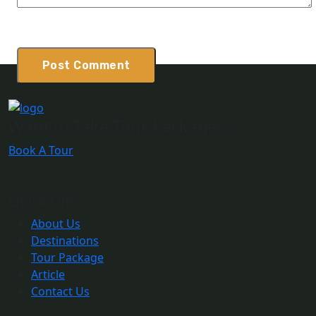
Want to Take Tour Packages?
Book A Tour
Quick Link
About Us
Destinations
Tour Package
Article
Contact Us