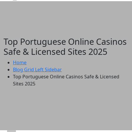
Top Portuguese Online Casinos
Safe & Licensed Sites 2025
Home
Blog Grid Left Sidebar
Top Portuguese Online Casinos Safe & Licensed
Sites 2025