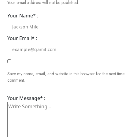
Your email address will not be published.
Your Name* :
Your Email* :
Save my name, email, and website in this browser for the next time I
comment.
Your Message* :