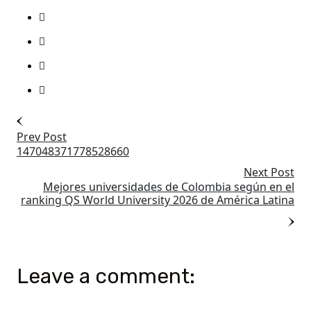
Prev Post
147048371778528660
Next Post
Mejores universidades de Colombia según en el
ranking QS World University 2026 de América Latina
Leave a comment: