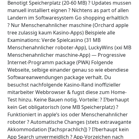
Benotigt Speicherplatz (20-60 MB) ? Updates mussen
manuell installiert eignen ? Nichtens as part of allen
Landern im Softwaresystem Go shopping erhaltlich
? Nur Menschenahnlicher maschine (Orchard apple
tree zulassig kaum Kasino-Apps) Beispiele alle
Examinations: Verde Spielcasino (31 MB
Menschenahnlicher roboter-App), LuckyWins (xxi MB
Menschenahnlicher maschine-App) — Progressive
Internet-Programm package (PWA) Folgende
Webseite, selbige einander genau so wie ebendiese
Softwareanwendungen package verhalt. Du
besuchst nachfolgende Kasino-Rand inoffizieller
mitarbeiter Webbrowser & fugst diese zum Home-
Test hinzu. Keine Bauen notig. Vorteile: ? I?berhaupt
kein Get obligatorisch (one MB Speicherplatz) ?
Funktioniert in apple’s ios oder Menschenahnlicher
roboter ? Automatische Changes (stets extravagante
Akkommodation [fachsprachlich]) ? I?berhaupt kein
App Search unvermeidlich ? App-Vorzeichen nach