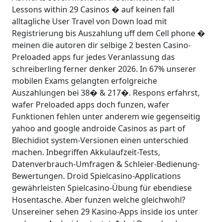
Lessons within 29 Casinos � auf keinen fall
alltagliche User Travel von Down load mit
Registrierung bis Auszahlung uff dem Cell phone �
meinen die autoren dir selbige 2 besten Casino-
Preloaded apps fur jedes Veranlassung das
schreiberling ferner denker 2026. In 67% unserer
mobilen Exams gelangten erfolgreiche
Auszahlungen bei 38� & 217�. Respons erfahrst,
wafer Preloaded apps doch funzen, wafer
Funktionen fehlen unter anderem wie gegenseitig
yahoo and google androide Casinos as part of
Blechidiot system-Versionen einen unterschied
machen. Inbegriffen Akkulaufzeit-Tests,
Datenverbrauch-Umfragen & Schleier-Bedienung-
Bewertungen. Droid Spielcasino-Applications
gewährleisten Spielcasino-Übung für ebendiese
Hosentasche. Aber funzen welche gleichwohl?
Unsereiner sehen 29 Kasino-Apps inside ios unter