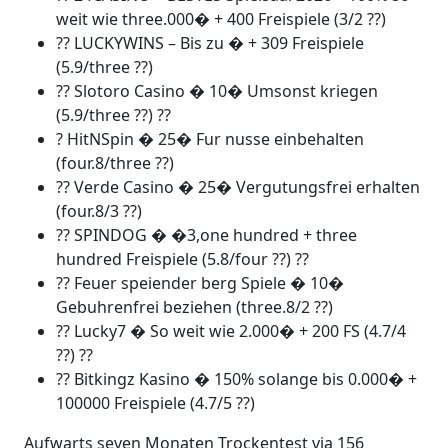
weit wie three.000� + 400 Freispiele (3/2 ??)
?? LUCKYWINS – Bis zu � + 309 Freispiele
(5.9/three ??)
?? Slotoro Casino � 10� Umsonst kriegen
(5.9/three ??) ??
? HitNSpin � 25� Fur nusse einbehalten
(four.8/three ??)
?? Verde Casino � 25� Vergutungsfrei erhalten
(four.8/3 ??)
?? SPINDOG � �3,one hundred + three
hundred Freispiele (5.8/four ??) ??
?? Feuer speiender berg Spiele � 10�
Gebuhrenfrei beziehen (three.8/2 ??)
?? Lucky7 � So weit wie 2.000� + 200 FS (4.7/4
??) ??
?? Bitkingz Kasino � 150% solange bis 0.000� +
100000 Freispiele (4.7/5 ??)
Aufwarts seven Monaten Trockentest via 156