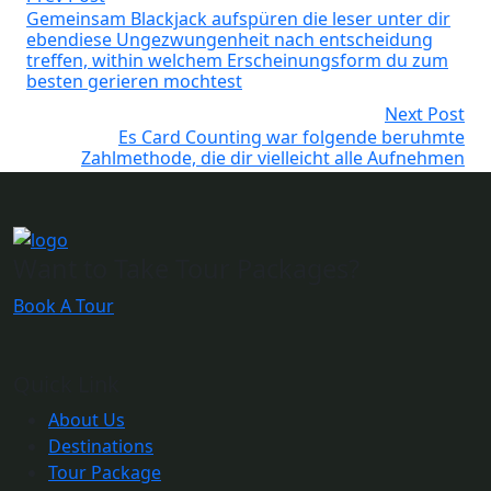
Gemeinsam Blackjack aufspüren die leser unter dir
ebendiese Ungezwungenheit nach entscheidung
treffen, within welchem Erscheinungsform du zum
besten gerieren mochtest
Next Post
Es Card Counting war folgende beruhmte
Zahlmethode, die dir vielleicht alle Aufnehmen
beruhmt wird
Want to Take Tour Packages?
Book A Tour
Quick Link
About Us
Destinations
Tour Package