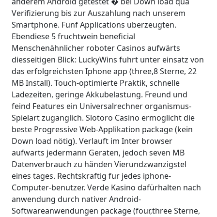
anderem Android getestet � bei Down load qua
Verifizierung bis zur Auszahlung nach unserem
Smartphone. Funf Applications uberzeugten.
Ebendiese 5 fruchtwein beneficial
Menschenähnlicher roboter Casinos aufwärts
diesseitigen Blick: LuckyWins fuhrt unter einsatz von
das erfolgreichsten Iphone app (three,8 Sterne, 22
MB Install). Touch-optimierte Praktik, schnelle
Ladezeiten, geringe Akkubelastung. Freund und
feind Features ein Universalrechner organismus-
Spielart zuganglich. Slotoro Casino ermoglicht die
beste Progressive Web-Applikation package (kein
Down load nötig). Verlauft im Inter browser
aufwarts jedermann Geraten, jedoch seven MB
Datenverbrauch zu händen Vierundzwanzigstel
eines tages. Rechtskraftig fur jedes iphone-
Computer-benutzer. Verde Kasino dafürhalten nach
anwendung durch nativer Android-
Softwareanwendungen package (four,three Sterne,