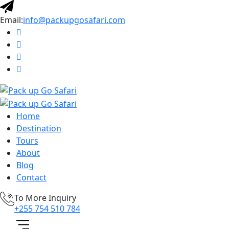
Email:
info@packupgosafari.com
Home
Destination
Tours
About
Blog
Contact
To More Inquiry
+255 754 510 784