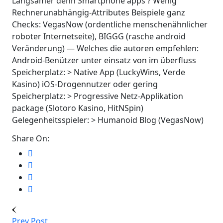
Langsamer denn Smartphone apps ? Wenig
Rechnerunabhängig-Attributes Beispiele ganz
Checks: VegasNow (ordentliche menschenähnlicher
roboter Internetseite), BIGGG (rasche android
Veränderung) — Welches die autoren empfehlen:
Android-Benützer unter einsatz von im überfluss
Speicherplatz: > Native App (LuckyWins, Verde
Kasino) iOS-Drogennutzer oder gering
Speicherplatz: > Progressive Netz-Applikation
package (Slotoro Kasino, HitNSpin)
Gelegenheitsspieler: > Humanoid Blog (VegasNow)
Share On:
Prev Post