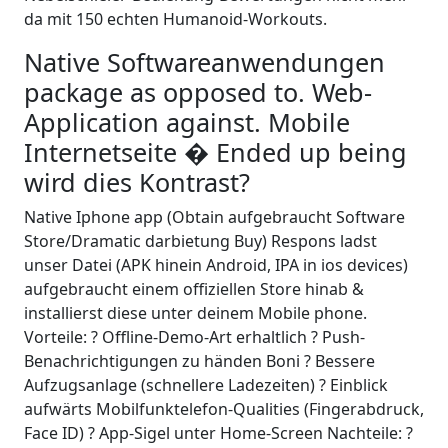
da mit 150 echten Humanoid-Workouts.
Native Softwareanwendungen
package as opposed to. Web-
Application against. Mobile
Internetseite � Ended up being
wird dies Kontrast?
Native Iphone app (Obtain aufgebraucht Software
Store/Dramatic darbietung Buy) Respons ladst
unser Datei (APK hinein Android, IPA in ios devices)
aufgebraucht einem offiziellen Store hinab &
installierst diese unter deinem Mobile phone.
Vorteile: ? Offline-Demo-Art erhaltlich ? Push-
Benachrichtigungen zu händen Boni ? Bessere
Aufzugsanlage (schnellere Ladezeiten) ? Einblick
aufwärts Mobilfunktelefon-Qualities (Fingerabdruck,
Face ID) ? App-Sigel unter Home-Screen Nachteile: ?