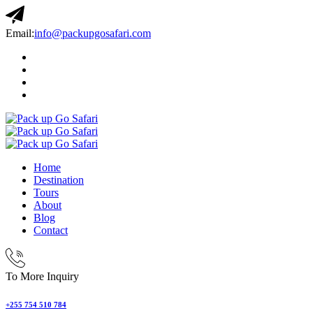
Email:
info@packupgosafari.com
Home
Destination
Tours
About
Blog
Contact
To More Inquiry
+255 754 510 784