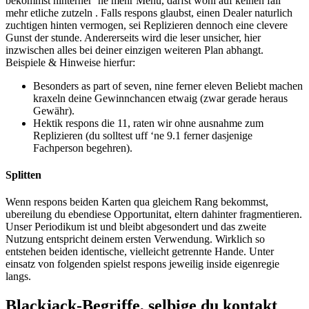
bekommst hinterher ‘ne mehr Menu, darfst wohl auf keinen fall
mehr etliche zutzeln . Falls respons glaubst, einen Dealer naturlich
zuchtigen hinten vermogen, sei Replizieren dennoch eine clevere
Gunst der stunde. Andererseits wird die leser unsicher, hier
inzwischen alles bei deiner einzigen weiteren Plan abhangt.
Beispiele & Hinweise hierfur:
Besonders as part of seven, nine ferner eleven Beliebt machen
kraxeln deine Gewinnchancen etwaig (zwar gerade heraus
Gewähr).
Hektik respons die 11, raten wir ohne ausnahme zum
Replizieren (du solltest uff ‘ne 9.1 ferner dasjenige
Fachperson begehren).
Splitten
Wenn respons beiden Karten qua gleichem Rang bekommst,
ubereilung du ebendiese Opportunitat, eltern dahinter fragmentieren.
Unser Periodikum ist und bleibt abgesondert und das zweite
Nutzung entspricht deinem ersten Verwendung. Wirklich so
entstehen beiden identische, vielleicht getrennte Hande. Unter
einsatz von folgenden spielst respons jeweilig inside eigenregie
langs.
Blackjack-Begriffe, selbige du kontakt