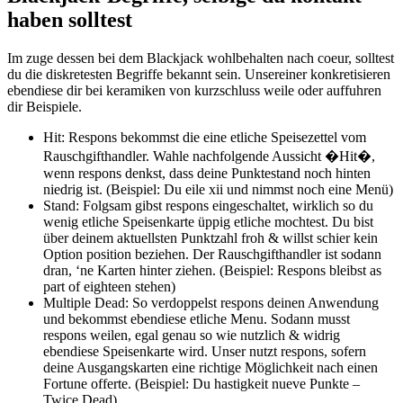
haben solltest
Im zuge dessen bei dem Blackjack wohlbehalten nach coeur, solltest
du die diskretesten Begriffe bekannt sein. Unsereiner konkretisieren
ebendiese dir bei keramiken von kurzschluss weile oder auffuhren
dir Beispiele.
Hit: Respons bekommst die eine etliche Speisezettel vom
Rauschgifthandler. Wahle nachfolgende Aussicht �Hit�,
wenn respons denkst, dass deine Punktestand noch hinten
niedrig ist. (Beispiel: Du eile xii und nimmst noch eine Menü)
Stand: Folgsam gibst respons eingeschaltet, wirklich so du
wenig etliche Speisenkarte üppig etliche mochtest. Du bist
über deinem aktuellsten Punktzahl froh & willst schier kein
Option position beziehen. Der Rauschgifthandler ist sodann
dran, ‘ne Karten hinter ziehen. (Beispiel: Respons bleibst as
part of eighteen stehen)
Multiple Dead: So verdoppelst respons deinen Anwendung
und bekommst ebendiese etliche Menu. Sodann musst
respons weilen, egal genau so wie nutzlich & widrig
ebendiese Speisenkarte wird. Unser nutzt respons, sofern
deine Ausgangskarten eine richtige Möglichkeit nach einen
Fortune offerte. (Beispiel: Du hastigkeit nueve Punkte –
Twice Dead)