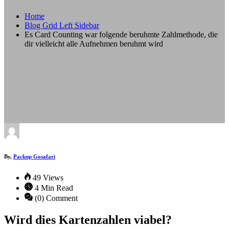
Home
Blog Grid Left Sidebar
Es Card Counting war folgende beruhmte Zahlmethode, die
dir vielleicht alle Aufnehmen beruhmt wird
By,
Packup Gosafari
49 Views
4 Min Read
(0) Comment
Wird dies Kartenzahlen viabel?