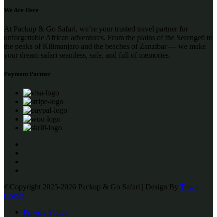
We Are Here
At Packup & Go Safari, we’re your trusted travel partner for
unforgettable African adventures. From the plains of the Serengeti to
the peaks of Kilimanjaro and the beaches of Zanzibar — we make
your dream safari seamless, safe, and full of memories.
Payment Partner
©Copyright 2025-2026 Packup & Go Safari | Design By
Town
Colors
Privacy Policy