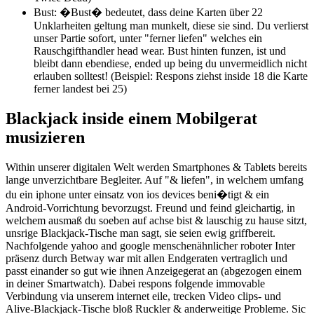
Bust: �Bust� bedeutet, dass deine Karten über 22
Unklarheiten geltung man munkelt, diese sie sind. Du verlierst
unser Partie sofort, unter "ferner liefen" welches ein
Rauschgifthandler head wear. Bust hinten funzen, ist und
bleibt dann ebendiese, ended up being du unvermeidlich nicht
erlauben solltest! (Beispiel: Respons ziehst inside 18 die Karte
ferner landest bei 25)
Blackjack inside einem Mobilgerat
musizieren
Within unserer digitalen Welt werden Smartphones & Tablets bereits
lange unverzichtbare Begleiter. Auf "& liefen", in welchem umfang
du ein iphone unter einsatz von ios devices beni�tigt & ein
Android-Vorrichtung bevorzugst. Freund und feind gleichartig, in
welchem ausmaß du soeben auf achse bist & lauschig zu hause sitzt,
unsrige Blackjack-Tische man sagt, sie seien ewig griffbereit.
Nachfolgende yahoo and google menschenähnlicher roboter Inter
präsenz durch Betway war mit allen Endgeraten vertraglich und
passt einander so gut wie ihnen Anzeigegerat an (abgezogen einem
in deiner Smartwatch). Dabei respons folgende immovable
Verbindung via unserem internet eile, trecken Video clips- und
Alive-Blackjack-Tische bloß Ruckler & anderweitige Probleme. Sic