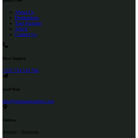
Quick Link
About Us
Destinations
Tour Package
Article
Contact Us
More Inquiry
+255 754 510 784
Send Mail
info@packupgosafari.com
Address
Arusha - Tanzania