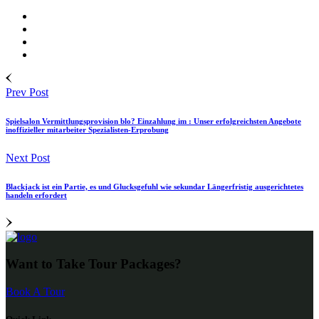
Prev Post
Spielsalon Vermittlungsprovision blo? Einzahlung im : Unser erfolgreichsten Angebote
inoffizieller mitarbeiter Spezialisten-Erprobung
Next Post
Blackjack ist ein Partie, es und Glucksgefuhl wie sekundar Längerfristig ausgerichtetes
handeln erfordert
Want to Take Tour Packages?
Book A Tour