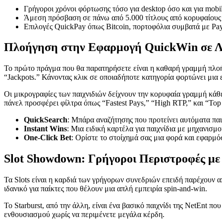
Γρήγοροι χρόνοι φόρτωσης τόσο για desktop όσο και για mobil
Άμεση πρόσβαση σε πάνω από 5.000 τίτλους από κορυφαίους
Επιλογές QuickPay όπως Bitcoin, πορτοφόλια συμβατά με PayP
Πλοήγηση στην Εφαρμογή QuickWin σε Λ
Το πρώτο πράγμα που θα παρατηρήσετε είναι η καθαρή γραμμή πλοή
“Jackpots.” Κάνοντας κλικ σε οποιαδήποτε κατηγορία φορτώνει μια 
Οι μικρογραφίες των παιχνιδιών δείχνουν την κορυφαία γραμμή κάθ
πάνελ προσφέρει φίλτρα όπως “Fastest Pays,” “High RTP,” και “Top 
QuickSearch
: Μπάρα αναζήτησης που προτείνει αυτόματα παι
Instant Wins
: Μια ειδική καρτέλα για παιχνίδια με μηχανισμ
One‑Click Bet
: Ορίστε το στοίχημά σας μια φορά και εφαρμό
Slot Showdown: Γρήγοροι Περιστροφές με M
Τα Slots είναι η καρδιά των γρήγορων συνεδριών επειδή παρέχουν
ιδανικό για παίκτες που θέλουν μια απλή εμπειρία spin‑and‑win.
Το Starburst, από την άλλη, είναι ένα βασικό παιχνίδι της NetEnt π
ενθουσιασμού χωρίς να περιμένετε μεγάλα κέρδη.