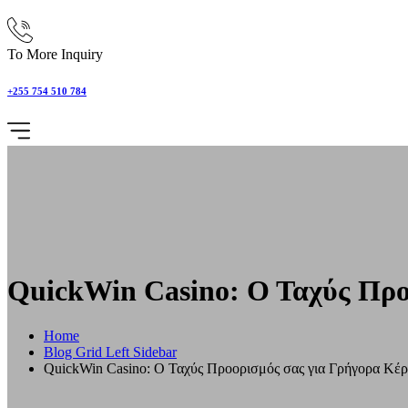
To More Inquiry
+255 754 510 784
QuickWin Casino: Ο Ταχύς Προ
Home
Blog Grid Left Sidebar
QuickWin Casino: Ο Ταχύς Προορισμός σας για Γρήγορα Κέ