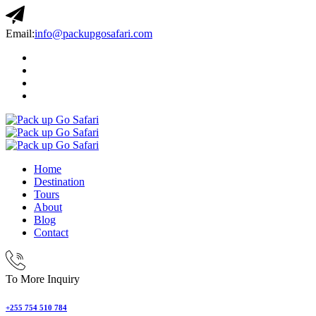
Email:
info@packupgosafari.com
Home
Destination
Tours
About
Blog
Contact
To More Inquiry
+255 754 510 784