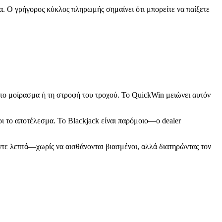
τα. Ο γρήγορος κύκλος πληρωμής σημαίνει ότι μπορείτε να παίξετε
ι το μοίρασμα ή τη στροφή του τροχού. Το QuickWin μειώνει αυτόν
ρι το αποτέλεσμα. Το Blackjack είναι παρόμοιο—ο dealer
ντε λεπτά—χωρίς να αισθάνονται βιασμένοι, αλλά διατηρώντας τον