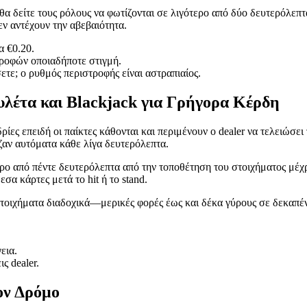
 θα δείτε τους ρόλους να φωτίζονται σε λιγότερο από δύο δευτερόλεπ
ν αντέχουν την αβεβαιότητα.
α €0.20.
τροφών οποιαδήποτε στιγμή.
τε; ο ρυθμός περιστροφής είναι αστραπιαίος.
υλέτα και Blackjack για Γρήγορα Κέρδη
ίες επειδή οι παίκτες κάθονται και περιμένουν ο dealer να τελειώσε
αν αυτόματα κάθε λίγα δευτερόλεπτα.
ερο από πέντε δευτερόλεπτα από την τοποθέτηση του στοιχήματος μέχ
α κάρτες μετά το hit ή το stand.
στοιχήματα διαδοχικά—μερικές φορές έως και δέκα γύρους σε δεκαπέ
εια.
ς dealer.
ον Δρόμο