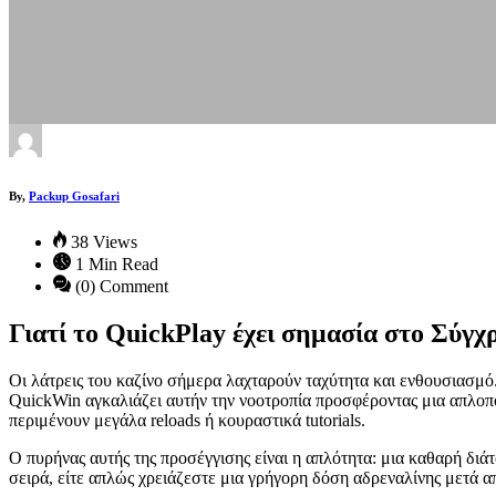
By,
Packup Gosafari
38 Views
1 Min Read
(0) Comment
Γιατί το QuickPlay έχει σημασία στο Σύγ
Οι λάτρεις του καζίνο σήμερα λαχταρούν ταχύτητα και ενθουσιασμό.
QuickWin αγκαλιάζει αυτήν την νοοτροπία προσφέροντας μια απλοποι
περιμένουν μεγάλα reloads ή κουραστικά tutorials.
Ο πυρήνας αυτής της προσέγγισης είναι η απλότητα: μια καθαρή διάτ
σειρά, είτε απλώς χρειάζεστε μια γρήγορη δόση αδρεναλίνης μετά