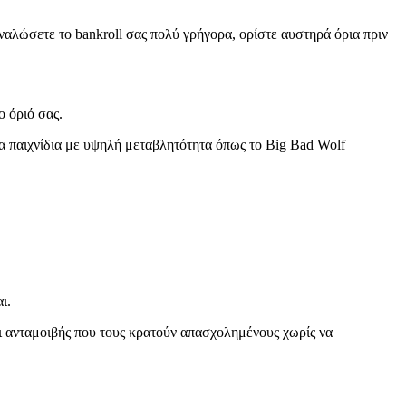
αναλώσετε το bankroll σας πολύ γρήγορα, ορίστε αυστηρά όρια πριν
ο όριό σας.
Για παιχνίδια με υψηλή μεταβλητότητα όπως το Big Bad Wolf
ι.
ι ανταμοιβής που τους κρατούν απασχολημένους χωρίς να