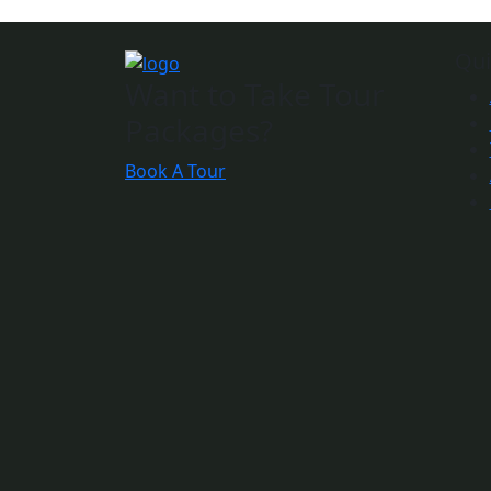
Qui
Want to Take Tour
Packages?
Book A Tour