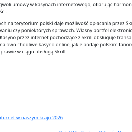
 gwoli umowy w kasynach internetowego, ofiarując harmoni
ci.
ych na terytorium polski daje możliwość opłacania przez Sk
waniu czy poniektórych sprawach. Własny portfel elektroni
syno przez internet pochodzące z Skrill obsługuje transak
ina owo chodliwe kasyno online, jakie podaje polskim fano
rawie w ciągu obsługą Skrill.
internet w naszym kraju 2026