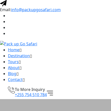
Email:
info@packupgosafari.com
Home
Destination
Tours
About
Blog
Contact
To More Inquiry
+255 754 510 784