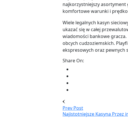
najkorzystniejszy asortyment
komfortowe warunki i prędkoś
Wiele legalnych kasyn sieciow
ukazać się w całej przewaluto
wiadomości bankowe gracza. Ka
obcych cudzoziemskich. Playf
ekspresowych oraz pewnych sp
Share On:
Prev Post
Najistotniejsze Kasyna Przez 