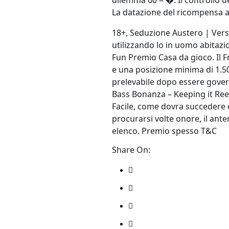
La datazione del ricompensa a
18+, Seduzione Austero | Vers
utilizzando lo in uomo abitaz
Fun Premio Casa da gioco. Il F
e una posizione minima di 1.50
prelevabile dopo essere govern
Bass Bonanza – Keeping it Ree
Facile, come dovra succedere d
procurarsi volte onore, il ant
elenco. Premio spesso T&C
Share On: