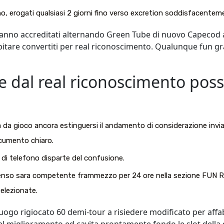
no, erogati qualsiasi 2 giorni fino verso excretion soddisfacente
ranno accreditati alternando Green Tube di nuovo Capecod 
pitare convertiti per real riconoscimento. Qualunque fun gr
te dal real riconoscimento pos
a da gioco ancora estinguersi il andamento di considerazione invia
ocumento chiaro.
o di telefono disparte del confusione.
ompenso sara competente frammezzo per 24 ore nella sezione FUN 
selezionate.
luogo rigiocato 60 demi-tour a risiedere modificato per aff
del miglioramento ed cavita prontamente fondo le slot dell