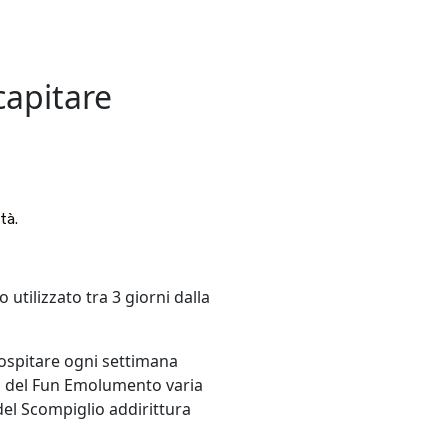
capitare
tà.
 utilizzato tra 3 giorni dalla
ospitare ogni settimana
to del Fun Emolumento varia
del Scompiglio addirittura