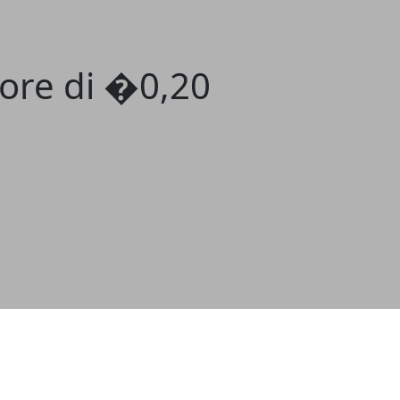
lore di �0,20