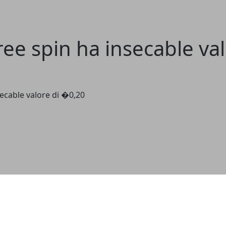
ree spin ha insecable va
secable valore di �0,20