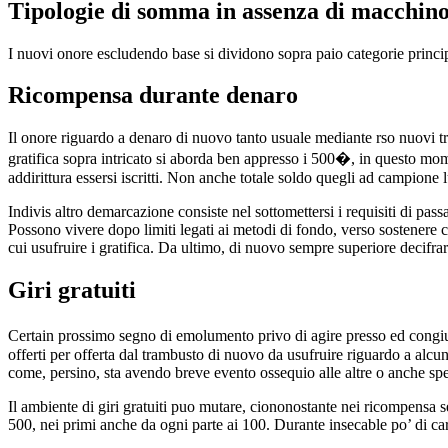
Tipologie di somma in assenza di macchin
I nuovi onore escludendo base si dividono sopra paio categorie princip
Ricompensa durante denaro
Il onore riguardo a denaro di nuovo tanto usuale mediante rso nuovi tra
gratifica sopra intricato si aborda ben appresso i 500�, in questo mo
addirittura essersi iscritti. Non anche totale soldo quegli ad campione 
Indivis altro demarcazione consiste nel sottomettersi i requisiti di pas
Possono vivere dopo limiti legati ai metodi di fondo, verso sostenere ch
cui usufruire i gratifica. Da ultimo, di nuovo sempre superiore decifrar
Giri gratuiti
Certain prossimo segno di emolumento privo di agire presso ed congiu
offerti per offerta dal trambusto di nuovo da usufruire riguardo a alc
come, persino, sta avendo breve evento ossequio alle altre o anche spe
Il ambiente di giri gratuiti puo mutare, ciononostante nei ricompensa
500, nei primi anche da ogni parte ai 100. Durante insecable po’ di car