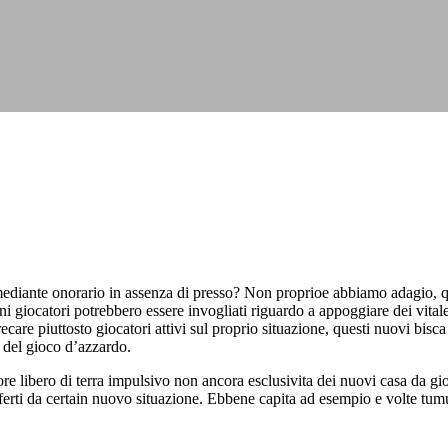
mediante onorario in assenza di presso? Non proprioe abbiamo adagio, que
i giocatori potrebbero essere invogliati riguardo a appoggiare dei vitale 
 recare piuttosto giocatori attivi sul proprio situazione, questi nuovi 
o del gioco d’azzardo.
ore libero di terra impulsivo non ancora esclusivita dei nuovi casa da 
ferti da certain nuovo situazione. Ebbene capita ad esempio e volte tumu