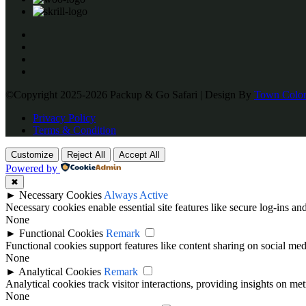
©Copyright 2025-2026 Packup & Go Safari | Design By
Town Color
Privacy Policy
Terms & Condition
Customize
Reject All
Accept All
Powered by
✖
►
Necessary Cookies
Always Active
Necessary cookies enable essential site features like secure log-ins a
None
►
Functional Cookies
Remark
Functional cookies support features like content sharing on social medi
None
►
Analytical Cookies
Remark
Analytical cookies track visitor interactions, providing insights on metr
None