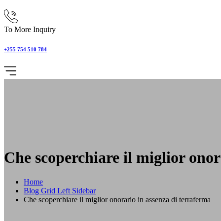
To More Inquiry
+255 754 510 784
Che scoperchiare il miglior onor
Home
Blog Grid Left Sidebar
Che scoperchiare il miglior onorario in assenza di terraferma