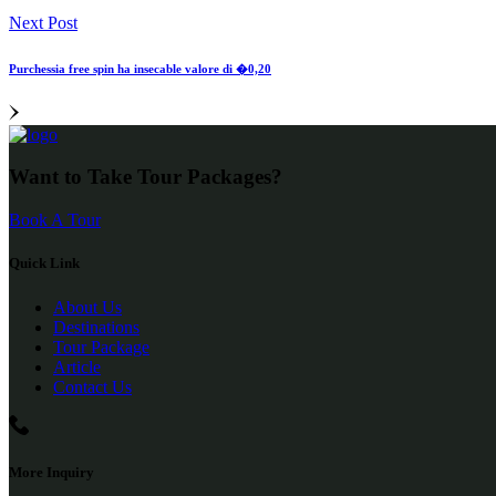
Next Post
Purchessia free spin ha insecable valore di �0,20
Want to Take Tour Packages?
Book A Tour
Quick Link
About Us
Destinations
Tour Package
Article
Contact Us
More Inquiry