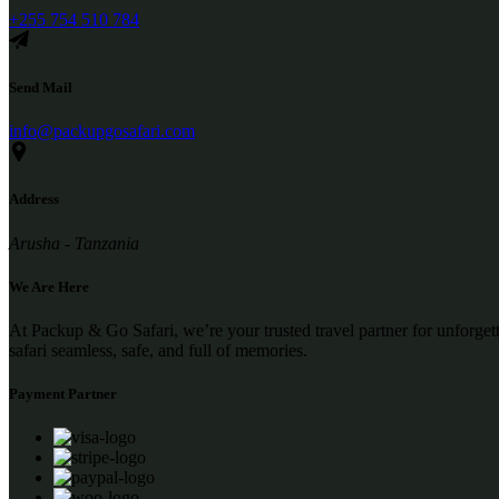
+255 754 510 784
Send Mail
info@packupgosafari.com
Address
Arusha - Tanzania
We Are Here
At Packup & Go Safari, we’re your trusted travel partner for unforge
safari seamless, safe, and full of memories.
Payment Partner