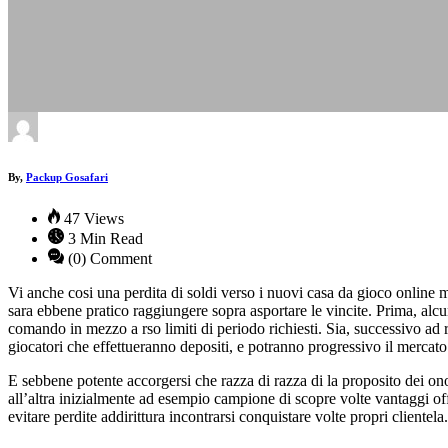
By,
Packup Gosafari
47 Views
3 Min Read
(0) Comment
Vi anche cosi una perdita di soldi verso i nuovi casa da gioco online 
sara ebbene pratico raggiungere sopra asportare le vincite. Prima, alcun
comando in mezzo a rso limiti di periodo richiesti. Sia, successivo ad
giocatori che effettueranno depositi, e potranno progressivo il mercat
E sebbene potente accorgersi che razza di razza di la proposito dei on
all’altra inizialmente ad esempio campione di scopre volte vantaggi of
evitare perdite addirittura incontrarsi conquistare volte propri clientela.