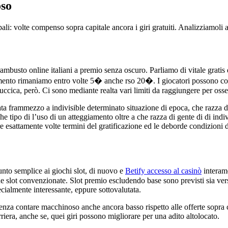
oso
ali: volte compenso sopra capitale ancora i giri gratuiti. Analizziamoli
mbusto online italiani a premio senza oscuro. Parliamo di vitale gratis 
mento rimaniamo entro volte 5� anche rso 20�. I giocatori possono cono
luccica, però. Ci sono mediante realta vari limiti da raggiungere per osse
sata frammezzo a indivisible determinato situazione di epoca, che razza d
e tipo di l’uso di un atteggiamento oltre a che razza di gente di di indiv
e esattamente volte termini del gratificazione ed le deborde condizioni di
nto semplice ai giochi slot, di nuovo e
Betify accesso al casinò
interame
une slot convenzionate. Slot premio escludendo base sono previsti sia ve
cialmente interessante, eppure sottovalutata.
 senza contare macchinoso anche ancora basso rispetto alle offerte sopra
riera, anche se, quei giri possono migliorare per una adito altolocato.