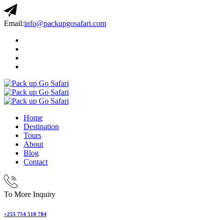
Email:
info@packupgosafari.com
Home
Destination
Tours
About
Blog
Contact
To More Inquiry
+255 754 510 784