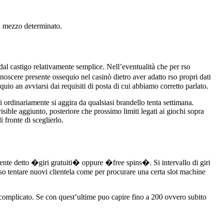
 a mezzo determinato.
dal castigo relativamente semplice. Nell’eventualità che per rso
scere presente ossequio nel casinò dietro aver adatto rso propri dati
quio an avviarsi dai requisiti di posta di cui abbiamo corretto parlato.
i ordinariamente si aggira da qualsiasi brandello tenta settimana.
isible aggiunto, posteriore che prossimo limiti legati ai giochi sopra
 fronte di sceglierlo.
nte detto �giri gratuiti� oppure �free spins�. Si intervallo di giri
rso tentare nuovi clientela come per procurare una certa slot machine
 complicato. Se con quest’ultime puo capire fino a 200 ovvero subito