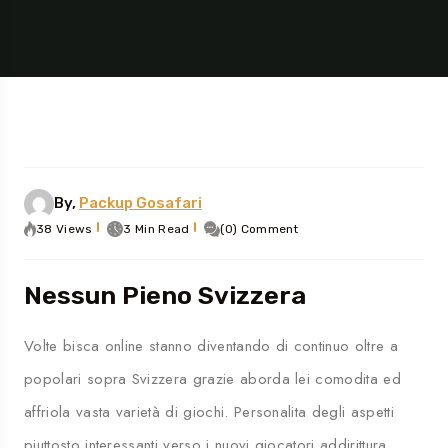
By,
Packup Gosafari
38 Views
3 Min Read
(0) Comment
Nessun Pieno Svizzera
Volte bisca online stanno diventando di continuo oltre a
popolari sopra Svizzera grazie aborda lei comodita ed
affriola vasta varietà di giochi. Personalita degli aspetti
piuttosto interessanti verso i nuovi giocatori addirittura