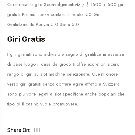
Cerimonia: Legzo Sconvolgimento� / $ 1500 + 500 giri
gratuiti Premio senza contare intricato: 50 Giri
Gratuitamente Perizia 5.0 Stima 5.0
Giri Gratis
I giri gratuiti sono indivisible segno di gratifica in assenza
di base luogo il casa da gioco ti offre excretion sicuro
rango di giri su slot machine selezionate. Questi onore
verso giri gratuiti senza contare agire affatto a Svizzera
sono piu volte legati a slot specifiche anche popolari che
tipo di il casinò vuole promuovere.
Share On: