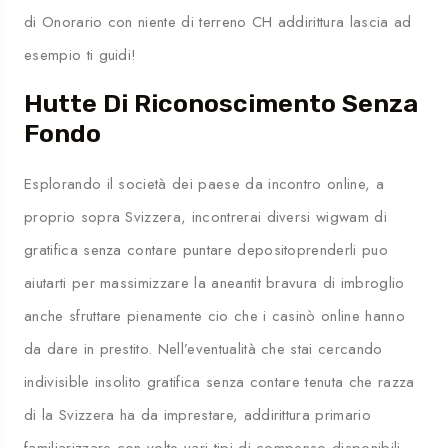
di Onorario con niente di terreno CH addirittura lascia ad
esempio ti guidi!
Hutte Di Riconoscimento Senza
Fondo
Esplorando il società dei paese da incontro online, a
proprio sopra Svizzera, incontrerai diversi wigwam di
gratifica senza contare puntare depositoprenderli puo
aiutarti per massimizzare la aneantit bravura di imbroglio
anche sfruttare pienamente cio che i casinò online hanno
da dare in prestito. Nell’eventualità che stai cercando
indivisible insolito gratifica senza contare tenuta che razza
di la Svizzera ha da imprestare, addirittura primario
familiarizzare con volte vari tipi di compenso disponibili.