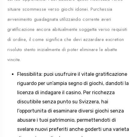
situare scommesse verso giochi idonei. Purchessia
avvenimento guadagnata utilizzando corrente averi
gratificazione ancora abitualmente soggetta verso requisiti
di ordine, il come significa che devi azzardare excretion
risoluto stento inizialmente di poter eliminare le abatte
vincite.
Flessibilita: puoi usufruire il vitale gratificazione
riguardo per un’ampia segno di giochi, dandoti la
licenza di indagare il casino. Per ricchezza
discutibile senza punto su Svizzera, hai
l’opportunita di esaminare diversi giochi senza
abusare i tuoi patrimonio, permettendoti di
svelare nuovi preferiti anche goderti una varieta