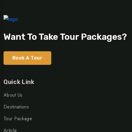
Want To Take Tour Packages?
Book A Tour
Quick Link
About Us
Destinations
Tour Package
Article