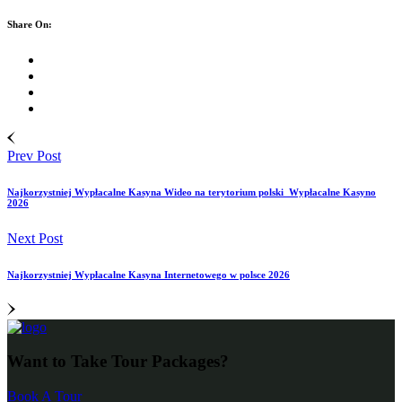
Share On:
Prev Post
Najkorzystniej Wypłacalne Kasyna Wideo na terytorium polski ️ Wypłacalne Kasyno
2026
Next Post
Najkorzystniej Wypłacalne Kasyna Internetowego w polsce 2026
Want to Take Tour Packages?
Book A Tour