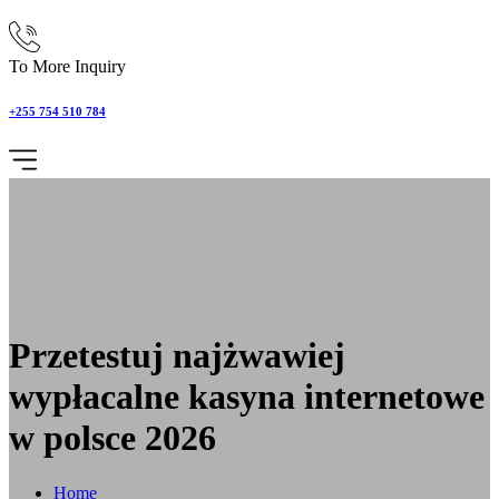
To More Inquiry
+255 754 510 784
Przetestuj najżwawiej
wypłacalne kasyna internetowe
w polsce 2026
Home