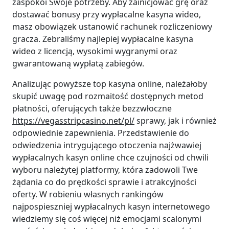
zaspokoi Swoje potrzeby. Aby zainicjować grę oraz
dostawać bonusy przy wypłacalne kasyna wideo,
masz obowiązek ustanowić rachunek rozliczeniowy
gracza. Zebraliśmy najlepiej wypłacalne kasyna
wideo z licencją, wysokimi wygranymi oraz
gwarantowaną wypłatą zabiegów.
Analizując powyższe top kasyna online, należałoby
skupić uwagę pod rozmaitość dostępnych metod
płatności, oferujących także bezzwłoczne
https://vegasstripcasino.net/pl/
sprawy, jak i również
odpowiednie zapewnienia. Przedstawienie do
odwiedzenia intrygującego otoczenia najżwawiej
wypłacalnych kasyn online chce czujności od chwili
wyboru należytej platformy, która zadowoli Twe
żądania co do prędkości sprawie i atrakcyjności
oferty. W robieniu własnych rankingów
najpospieszniej wypłacalnych kasyn internetowego
wiedziemy się coś więcej niż emocjami scalonymi