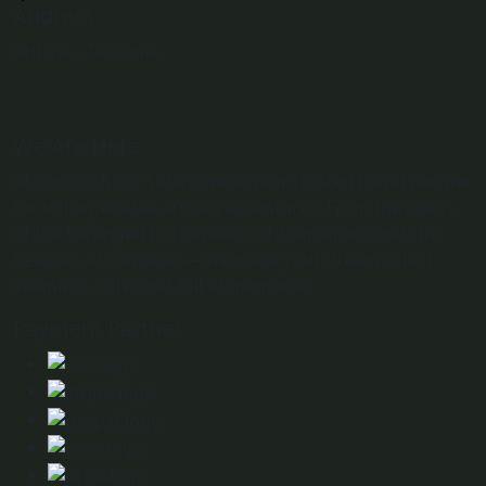
Address
Arusha - Tanzania
We Are Here
At Packup & Go Safari, we’re your trusted travel partner
for unforgettable African adventures. From the plains
of the Serengeti to the peaks of Kilimanjaro and the
beaches of Zanzibar — we make your dream safari
seamless, safe, and full of memories.
Payment Partner