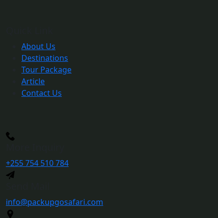
Quick Link
About Us
Destinations
Tour Package
Article
Contact Us
More Inquiry
+255 754 510 784
Send Mail
info@packupgosafari.com