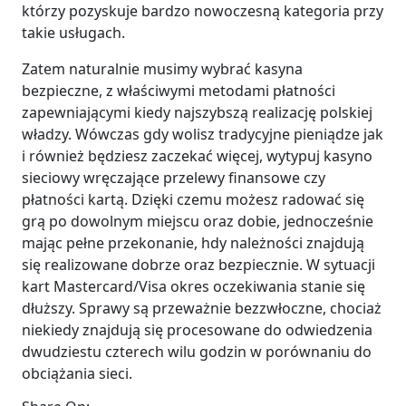
którzy pozyskuje bardzo nowoczesną kategoria przy
takie usługach.
Zatem naturalnie musimy wybrać kasyna
bezpieczne, z właściwymi metodami płatności
zapewniającymi kiedy najszybszą realizację polskiej
władzy. Wówczas gdy wolisz tradycyjne pieniądze jak
i również będziesz zaczekać więcej, wytypuj kasyno
sieciowy wręczające przelewy finansowe czy
płatności kartą. Dzięki czemu możesz radować się
grą po dowolnym miejscu oraz dobie, jednocześnie
mając pełne przekonanie, hdy należności znajdują
się realizowane dobrze oraz bezpiecznie. W sytuacji
kart Mastercard/Visa okres oczekiwania stanie się
dłuższy. Sprawy są przeważnie bezzwłoczne, chociaż
niekiedy znajdują się procesowane do odwiedzenia
dwudziestu czterech wilu godzin w porównaniu do
obciążania sieci.