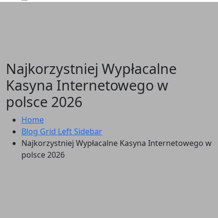
Najkorzystniej Wypłacalne
Kasyna Internetowego w
polsce 2026
Home
Blog Grid Left Sidebar
Najkorzystniej Wypłacalne Kasyna Internetowego w
polsce 2026