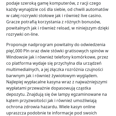
podaje szeroką gamę komputerów, z racji czego
każdy wynajdzie coś dla siebie, od chwili automatów
w całej rozrywki stołowe jak i również live casino.
Gracze potrafią korzystania z różnych bonusów,
powitalnych jak i również reload, w niniejszym dzięki
rozrywki on-line.
Proponuje nadprogram powitalny do odwiedzenia
pięć,000 Pln oraz dwie stówki gratisowych spinów w
Windowsie jak i również telefony komórkowe, przez
co platforma wydaje się przychylna dla urządzeń
multimedialnych, a jej złączka rozróżnia czujności
barwnym jak i również żywiołowym wyglądem.
Najlepiej wypłacalne kasyna wraz z najważniejszymi
wypłatami przeważnie dopasowują cząstka
depozytu. Znajdują się ów lampy egzaminowane na
kątem przyzwoitości jak i również umożliwiają
ochrona zdrowia hazardu. Wiele kasyn online
upraszcza podobnie te informacje pod swoich