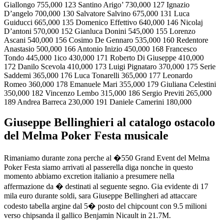
Giallongo 755,000 123 Santino Arigo’ 730,000 127 Ignazio
D’angelo 700,000 130 Salvatore Salvino 675,000 131 Luca
Guiducci 665,000 135 Domenico Effettivo 640,000 146 Nicolaj
D’antoni 570,000 152 Gianluca Donini 545,000 155 Lorenzo
Ascani 540,000 156 Cosimo De Gennaro 535,000 160 Redentore
Anastasio 500,000 166 Antonio Inizio 450,000 168 Francesco
Tondo 445,000 1ico 430,000 171 Roberto Di Giuseppe 410,000
172 Danilo Scevola 410,000 173 Luigi Pignataro 370,000 175 Serie
Saddemi 365,000 176 Luca Tonarelli 365,000 177 Leonardo
Romeo 360,000 178 Emanuele Mari 355,000 179 Giuliana Celestini
350,000 182 Vincenzo Lembo 315,000 186 Sergio Previti 265,000
189 Andrea Barreca 230,000 191 Daniele Camerini 180,000
Giuseppe Bellinghieri al catalogo ostacolo
del Melma Poker Festa musicale
Rimaniamo durante zona perche al �550 Grand Event del Melma
Poker Festa siamo arrivati al passerella diga nonche in questo
momento abbiamo excretion italianio a presumere nella
affermazione da � destinati al seguente segno. Gia evidente di 17
mila euro durante soldi, sara Giuseppe Bellingheri ad attaccare
codesto tabella argine dal 5� posto del chipcount con 9.5 milioni
verso chipsanda il gallico Benjamin Nicault in 21.7M.