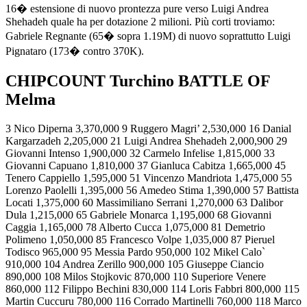
16� estensione di nuovo prontezza pure verso Luigi Andrea
Shehadeh quale ha per dotazione 2 milioni. Più corti troviamo:
Gabriele Regnante (65� sopra 1.19M) di nuovo soprattutto Luigi
Pignataro (173� contro 370K).
CHIPCOUNT Turchino BATTLE OF
Melma
3 Nico Diperna 3,370,000 9 Ruggero Magri’ 2,530,000 16 Danial
Kargarzadeh 2,205,000 21 Luigi Andrea Shehadeh 2,000,900 29
Giovanni Intenso 1,900,000 32 Carmelo Infelise 1,815,000 33
Giovanni Capuano 1,810,000 37 Gianluca Cabitza 1,665,000 45
Tenero Cappiello 1,595,000 51 Vincenzo Mandriota 1,475,000 55
Lorenzo Paolelli 1,395,000 56 Amedeo Stima 1,390,000 57 Battista
Locati 1,375,000 60 Massimiliano Serrani 1,270,000 63 Dalibor
Dula 1,215,000 65 Gabriele Monarca 1,195,000 68 Giovanni
Caggia 1,165,000 78 Alberto Cucca 1,075,000 81 Demetrio
Polimeno 1,050,000 85 Francesco Volpe 1,035,000 87 Pieruel
Todisco 965,000 95 Messia Pardo 950,000 102 Mikel Calo`
910,000 104 Andrea Zerillo 900,000 105 Giuseppe Ciancio
890,000 108 Milos Stojkovic 870,000 110 Superiore Venere
860,000 112 Filippo Bechini 830,000 114 Loris Fabbri 800,000 115
Martin Cuccuru 780,000 116 Corrado Martinelli 760,000 118 Marco