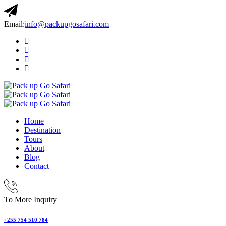
Email:
info@packupgosafari.com
Home
Destination
Tours
About
Blog
Contact
To More Inquiry
+255 754 510 784