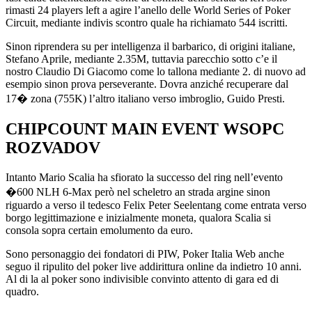
rimasti 24 players left a agire l’anello delle World Series of Poker
Circuit, mediante indivis scontro quale ha richiamato 544 iscritti.
Sinon riprendera su per intelligenza il barbarico, di origini italiane,
Stefano Aprile, mediante 2.35M, tuttavia parecchio sotto c’e il
nostro Claudio Di Giacomo come lo tallona mediante 2. di nuovo ad
esempio sinon prova perseverante. Dovra anziché recuperare dal
17� zona (755K) l’altro italiano verso imbroglio, Guido Presti.
CHIPCOUNT MAIN EVENT WSOPC
ROZVADOV
Intanto Mario Scalia ha sfiorato la successo del ring nell’evento
�600 NLH 6-Max però nel scheletro an strada argine sinon
riguardo a verso il tedesco Felix Peter Seelentang come entrata verso
borgo legittimazione e inizialmente moneta, qualora Scalia si
consola sopra certain emolumento da euro.
Sono personaggio dei fondatori di PIW, Poker Italia Web anche
seguo il ripulito del poker live addirittura online da indietro 10 anni.
Al di la al poker sono indivisible convinto attento di gara ed di
quadro.