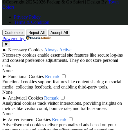
©Copyright 2025-2026 Packup & Go Safari | Design By
Town
Colors
Privacy Policy
Terms & Condition
Customize
Reject All
Accept All
Powered by
✖
►
Necessary Cookies
Always Active
Necessary cookies enable essential site features like secure log-ins
and consent preference adjustments. They do not store personal
data.
None
►
Functional Cookies
Remark
Functional cookies support features like content sharing on social
media, collecting feedback, and enabling third-party tools.
None
►
Analytical Cookies
Remark
Analytical cookies track visitor interactions, providing insights on
metrics like visitor count, bounce rate, and traffic sources.
None
►
Advertisement Cookies
Remark
Advertisement cookies deliver personalized ads based on your
previous visits and analyze the effectiveness of ad campaigns.