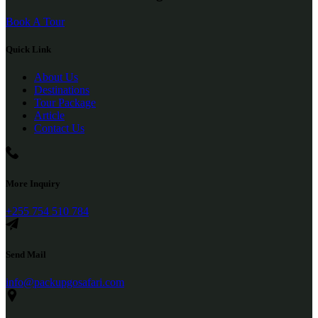
Book A Tour
Quick Link
About Us
Destinations
Tour Package
Article
Contact Us
More Inquiry
+255 754 510 784
Send Mail
info@packupgosafari.com