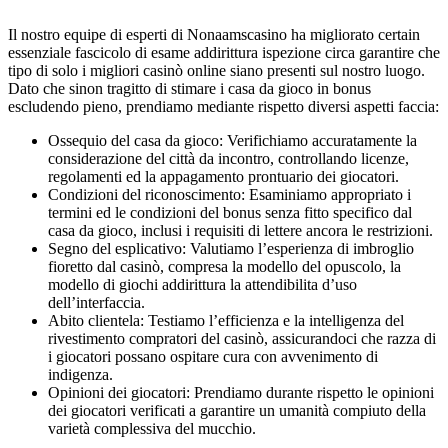
Il nostro equipe di esperti di Nonaamscasino ha migliorato certain
essenziale fascicolo di esame addirittura ispezione circa garantire che
tipo di solo i migliori casinò online siano presenti sul nostro luogo.
Dato che sinon tragitto di stimare i casa da gioco in bonus
escludendo pieno, prendiamo mediante rispetto diversi aspetti faccia:
Ossequio del casa da gioco: Verifichiamo accuratamente la
considerazione del città da incontro, controllando licenze,
regolamenti ed la appagamento prontuario dei giocatori.
Condizioni del riconoscimento: Esaminiamo appropriato i
termini ed le condizioni del bonus senza fitto specifico dal
casa da gioco, inclusi i requisiti di lettere ancora le restrizioni.
Segno del esplicativo: Valutiamo l’esperienza di imbroglio
fioretto dal casinò, compresa la modello del opuscolo, la
modello di giochi addirittura la attendibilita d’uso
dell’interfaccia.
Abito clientela: Testiamo l’efficienza e la intelligenza del
rivestimento compratori del casinò, assicurandoci che razza di
i giocatori possano ospitare cura con avvenimento di
indigenza.
Opinioni dei giocatori: Prendiamo durante rispetto le opinioni
dei giocatori verificati a garantire un umanità compiuto della
varietà complessiva del mucchio.