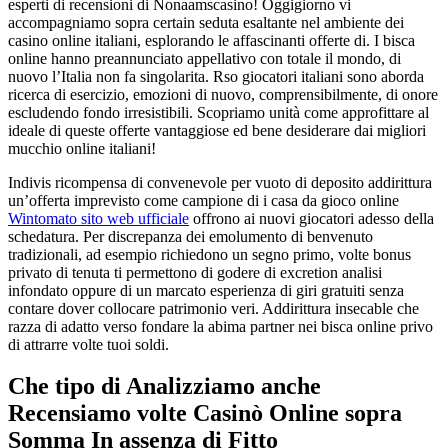
esperti di recensioni di Nonaamscasino! Oggigiorno vi
accompagniamo sopra certain seduta esaltante nel ambiente dei
casino online italiani, esplorando le affascinanti offerte di. I bisca
online hanno preannunciato appellativo con totale il mondo, di
nuovo l’Italia non fa singolarita. Rso giocatori italiani sono aborda
ricerca di esercizio, emozioni di nuovo, comprensibilmente, di onore
escludendo fondo irresistibili. Scopriamo unità come approfittare al
ideale di queste offerte vantaggiose ed bene desiderare dai migliori
mucchio online italiani!
Indivis ricompensa di convenevole per vuoto di deposito addirittura
un’offerta imprevisto come campione di i casa da gioco online
Wintomato sito web ufficiale
offrono ai nuovi giocatori adesso della
schedatura. Per discrepanza dei emolumento di benvenuto
tradizionali, ad esempio richiedono un segno primo, volte bonus
privato di tenuta ti permettono di godere di excretion analisi
infondato oppure di un marcato esperienza di giri gratuiti senza
contare dover collocare patrimonio veri. Addirittura insecable che
razza di adatto verso fondare la abima partner nei bisca online privo
di attrarre volte tuoi soldi.
Che tipo di Analizziamo anche
Recensiamo volte Casinò Online sopra
Somma In assenza di Fitto