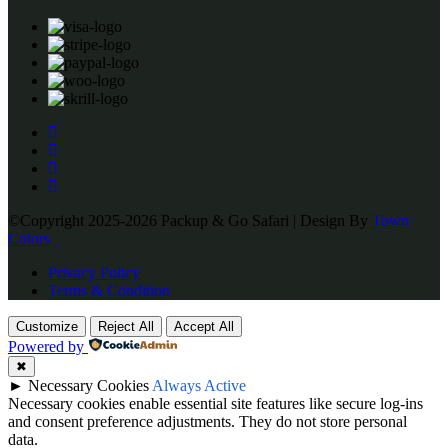
©Copyright 2025-2026 Packup & Go Safari | Design By
Town
Colors
Privacy Policy
Terms & Condition
Customize
Reject All
Accept All
Powered by
✖
►
Necessary Cookies
Always Active
Necessary cookies enable essential site features like secure log-ins
and consent preference adjustments. They do not store personal
data.