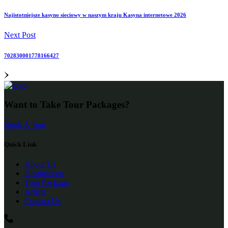
Najistotniejsze kasyno sieciowy w naszym kraju Kasyna internetowe 2026
Next Post
702830001778166427
Want to Take Tour Packages?
Book A Tour
Quick Link
About Us
Destinations
Tour Package
Article
Contact Us