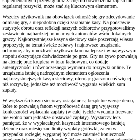
suplementarnych przewagi oraz zachęt do odwiedzenia zapisu lub
regularnej rozrywki, może stać się kluczowym elementem.
Wszelcy użytkownik ma obowiązek odnosić się gry zdecydowanie
odmianę gry, a niepodobna dzięki zarabianie kasy. Na podstawie
statystyk obrotu oraz refleksji naszych odbiorców przygotowaliśmy
zestawienie najbardziej popularnych automatów wśród lokalnych
graczy. Najkorzystniejsze kasyna sieciowy stale poszerzają własna
propozycję na temat świeże zabawy i najnowsze urządzenia
ochronne, aby umożliwić użytkownikom najlepsze i w najwyższym
stopniu ekscytujące doświadczenie po grze. Gry na żywo pozwalają
na atencję prac krupiera w toku fachowym, co dodaje
autentyczności i równoczesnego wymiaru do rozrywki online. Te
urządzenia istnieją nadrzędnym elementem ogłoszenia
najkorzystniejszych kasyn sieciowy, oferując graczom coś więcej
niż rozrywkę, jednakże też możliwość wygrania wielkich sum
zapłaty.
W większości kasyn sieciowy osiągalne są bezpłatne wersje demo,
które to pozwalają fanom wypróbować daną grę wyjąwszy
konieczności wpłacania zapłaty (w całej tychże wydaniu freeware
nie wolno nam jednakże obstawiać zapłaty). Wystarczy lecz
pamiętać, że w wypłacalnych kasynach internetowego istnieją
dzienne oraz miesięczne limity wypłaty gotówki, zatem w
przypadku rozległej wygranej być może zaistnieć konieczność
wypłacania kasy “dzięki koszty”. W wypadku, jak klient zdecyduje