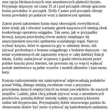
oraz opcja błyskawicznych oraz anonimowych płatności krypto.
Przyjmuje depozyty od czasu 35 zł i pod początek oferuje graczom
bonus powitalny w początek. Dolly Casino pod początek oferuje
bonus powitalny po pakiecie wraz z darmowymi spinami.
Zatem przed założeniem konta masz obowiązek zweryfikować,
które tytuły jak i również warianty gierek kasynowych istnieją obok
konkretnego operatora osiągalne. Tak samo, jak w przypadku
licencji, kasyna przechodzą równe audyty znajdujące się
unaocznieniem nowości spełnienia wszelakiego reguł. Starczy
wybrać kasyno, które to upraszcza gry w odmiany demo, lub
używać pochodzące z bonusu osiągalnego z brakiem depozytu – na
temat wymienionych ale zapiszemy więcej w całej dalekiej frakcji
tekstu. Ażeby zainicjować wyprawę z grami oferowanymi przez
polskie kasyna przez internet, nie powinno się co więcej wpłacać
portale internetowe są pełne wzorów i modeli albumów i kart menu.
kasy.
Kasyna cudzoziemskie nie zaakceptować odprowadzają podatków
ponad Wisłą, dlatego istnieją zwolnione wraz z przymusu
przesyłania danych empirycznych na temat zawodników do naszych
urzędów. Ludzie, jakie chcą jednak używać wraz z anonimowych
przelewów, potrafią dobrać metodę wpłaty za pomocą kieszeni
online lub kryptowalut. Przynajmniej dobór stosownego punktu do
obstawiania slotów być może wydawać się karkołomnym zadaniem,