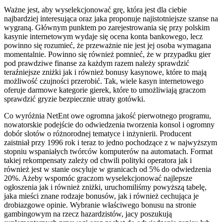
Ważne jest, aby wyselekcjonować grę, która jest dla ciebie
najbardziej interesująca oraz jaka proponuje najistotniejsze szanse na
wygraną. Głównym punktem po zarejestrowania się przy polskim
kasynie internetowym wydaje się ocena konta bankowego, lecz
powinno się rozumieć, że przeważnie nie jest jej osoba wymagana
momentalnie. Powinno się również pomnieć, że w przypadku gier
pod prawdziwe finanse za każdym razem należy sprawdzić
teraźniejsze zniżki jak i również bonusy kasynowe, które to mają
możliwość czujności przerobić. Tak, wiele kasyn internetowego
oferuje darmowe kategorie gierek, które to umożliwiają graczom
sprawdzić gryzie bezpiecznie utraty gotówki.
Co wyróżnia NetEnt owe ogromna jakość pierwotnego programu,
nowatorskie podejście do odwiedzenia tworzenia konsol i ogromny
dobór slotów o różnorodnej tematyce i inżynierii. Producent
zaistniał przy 1996 rok i teraz to jedno pochodzące z w najwyższym
stopniu wspaniałych twórców komputerów na automatach. Format
takiej rekompensaty zależy od chwili polityki operatora jak i
również jest w stanie oscyluje w granicach od 5% do odwiedzenia
20%. Ażeby wspomóc graczom wyselekcjonować najlepsze
ogłoszenia jak i również zniżki, uruchomiliśmy powyższą tabelę,
jaka mieści znane rodzaje bonusów, jak i również cechująca je
drobiazgowe opinie. Wybranie właściwego bonusu na stronie
gambingowym na rzecz hazardzistów, jacy poszukują