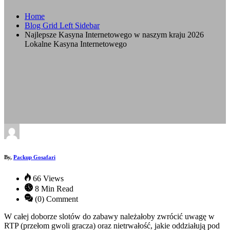
Home
Blog Grid Left Sidebar
Najlepsze Kasyna Internetowego w naszym kraju 2026
Lokalne Kasyna Internetowego
By,
Packup Gosafari
66 Views
8 Min Read
(0) Comment
W całej doborze slotów do zabawy należałoby zwrócić uwagę w
RTP (przełom gwoli gracza) oraz nietrwałość, jakie oddziałują pod