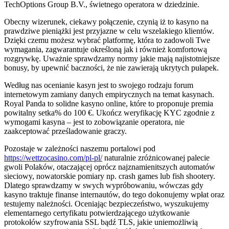
TechOptions Group B.V., świetnego operatora w dziedzinie.
Obecny wizerunek, ciekawy połączenie, czynią iż to kasyno na
prawdziwe pieniążki jest przyjazne w celu wszelakiego klientów.
Dzięki czemu możesz wybrać platformę, która to zadowoli Twe
wymagania, zagwarantuje określoną jak i również komfortową
rozgrywkę. Uważnie sprawdzamy normy jakie mają najistotniejsze
bonusy, by upewnić baczności, że nie zawierają ukrytych pułapek.
Według nas ocenianie kasyn jest to swojego rodzaju forum
internetowym zamiany danych empirycznych na temat kasynach.
Royal Panda to solidne kasyno online, które to proponuje premia
powitalny setka% do 100 €. Ukończ weryfikację KYC zgodnie z
wymogami kasyna – jest to zobowiązanie operatora, nie
zaakceptować prześladowanie graczy.
Pozostaje w zależności naszemu portalowi pod
https://wettzocasino.com/pl-pl/
naturalnie zróżnicowanej palecie
gwoli Polaków, otaczającej oprócz najznamienitszych automatów
sieciowy, nowatorskie pomiary np. crash games lub fish shootery.
Dlatego sprawdzamy w swych wypróbowaniu, wówczas gdy
kasyno traktuje finanse internautów, do tego dokonujemy wpłat oraz
testujemy należności. Oceniając bezpieczeństwo, wyszukujemy
elementarnego certyfikatu potwierdzającego użytkowanie
protokołów szyfrowania SSL bądź TLS, jakie uniemożliwią