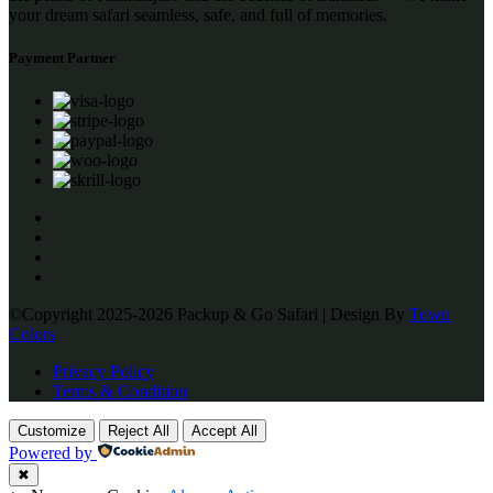
your dream safari seamless, safe, and full of memories.
Payment Partner
©Copyright 2025-2026 Packup & Go Safari | Design By
Town
Colors
Privacy Policy
Terms & Condition
Customize
Reject All
Accept All
Powered by
✖