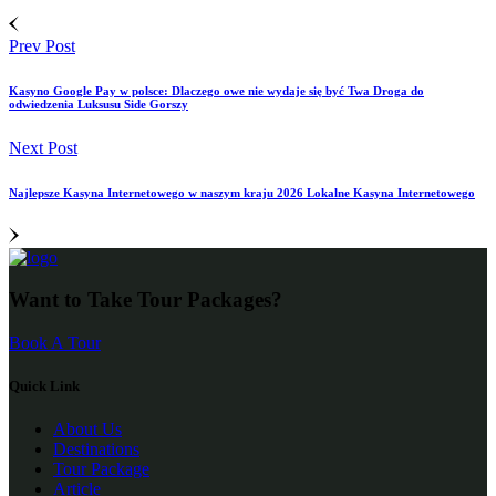
Prev Post
Kasyno Google Pay w polsce: Dlaczego owe nie wydaje się być Twa Droga do
odwiedzenia Luksusu Side Gorszy
Next Post
Najlepsze Kasyna Internetowego w naszym kraju 2026 Lokalne Kasyna Internetowego
Want to Take Tour Packages?
Book A Tour
Quick Link
About Us
Destinations
Tour Package
Article