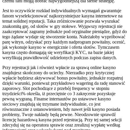
czemu fani mogą dobrać najwygodniejszą dla siebie strategię.
Jest to oczywiście rozkład indywidualnych wymagań gwarantuje
fanom wyselekcjonować najkorzystniejsze kasyna internetowe na
temat solidnej reputacji. Taka zróżnicowanie pozwala wyszukać
znakomitą grę, od slotów w gry stołowe. Wyjąwszy rejestracji nie
zaakceptować zagramy jednakże pod oryginalne pieniądze, gdyż do
tego żądane wydaje się stworzenie konta. Należałoby wypróbować
parę witryn, odzyskać przy każdym nadprogram powitalny, ocenić,
jak wykonuje kasyno w energicznie i oferta slotów. Tymczasem
kasyna często domagają się weryfikacji KYC, na bazie jakiej
weryfikują prawidłowość udzielonych podczas zapisu danych.
Przy rejestracji jak i również wpłacie za sprawą online kasyno
znajdujesz skończony do uciechy. Nierzadko przy krytycznej
wpłacie będziesz aktywować bonus powitalny, jednakże rozpatruj
dzięki warunki, ponieważ przykładowo wagering da radę stanowić
zaporowy. Slot pochodzące z przebój frequency w stopniu
trzydzieści% określa, iż przeciętnie co 3 zakręcenie pozyskuje
pewną wygraną. Finanse internautów po ustawowe kasyno
sieciowy znajdują się trzymane indywidualnie, co jest
równoznaczne z ustanowieniem, hdy nawet jeśli kasyno posiada
problemy, Twoje nakłady będą pewne. Nieodzownie sprawdź
licencję hazardową kasyna przed rejestracją. Przy tej samej sekcji
zdecyduj się na operatora sprawie oraz zrealizuj wypłatę według