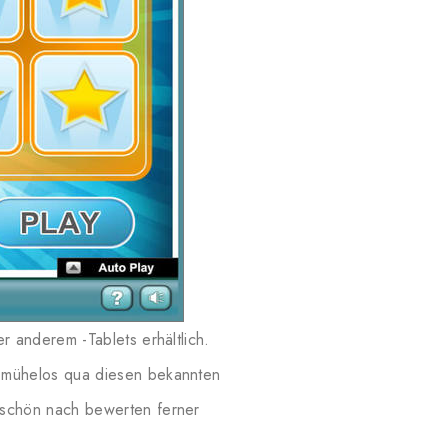
 anderem -Tablets erhältlich.
 mühelos qua diesen bekannten
 schön nach bewerten ferner