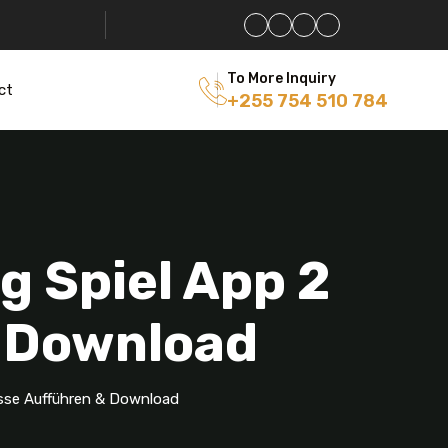
To More Inquiry
ct
+255 754 510 784
g Spiel App 2
& Download
sse Aufführen & Download