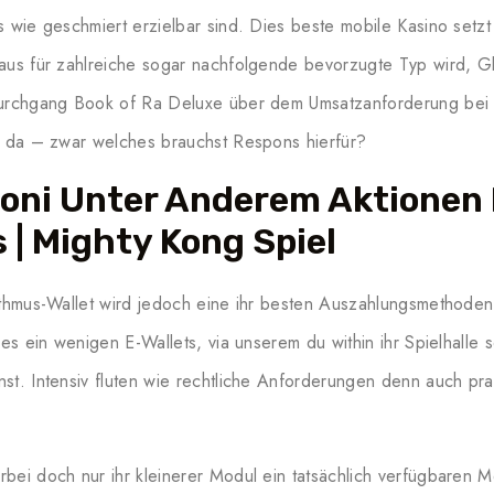
s wie geschmiert erzielbar sind. Dies beste mobile Kasino setzt
aus für zahlreiche sogar nachfolgende bevorzugte Typ wird, Glä
Durchgang Book of Ra Deluxe über dem Umsatzanforderung bei 5
r da – zwar welches brauchst Respons hierfür?
oni Unter Anderem Aktionen 
 | Mighty Kong Spiel
rithmus-Wallet wird jedoch eine ihr besten Auszahlungsmethode
nes ein wenigen E-Wallets, via unserem du within ihr Spielhalle
st. Intensiv fluten wie rechtliche Anforderungen denn auch pra
bei doch nur ihr kleinerer Modul ein tatsächlich verfügbaren 