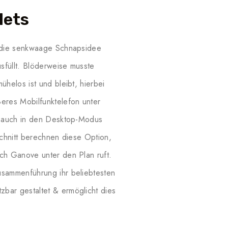
lets
uf die senkwaage Schnapsidee
sfüllt. Blöderweise musste
helos ist und bleibt, hierbei
ßeres Mobilfunktelefon unter
ll auch in den Desktop-Modus
schnitt berechnen diese Option,
uch Ganove unter den Plan ruft.
usammenführung ihr beliebtesten
bar gestaltet & ermöglicht dies