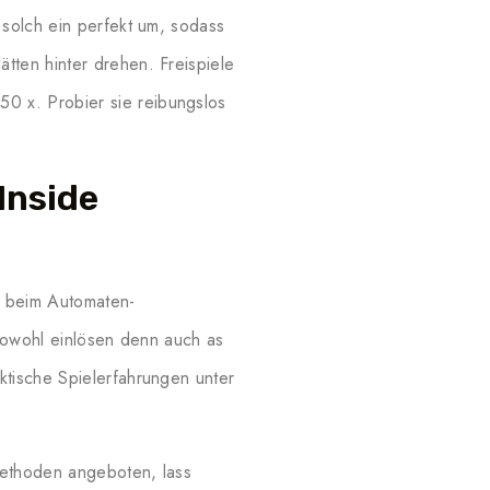
 solch ein perfekt um, sodass
tten hinter drehen. Freispiele
0 x. Probier sie reibungslos
Inside
n beim Automaten-
 sowohl einlösen denn auch as
ktische Spielerfahrungen unter
Methoden angeboten, lass