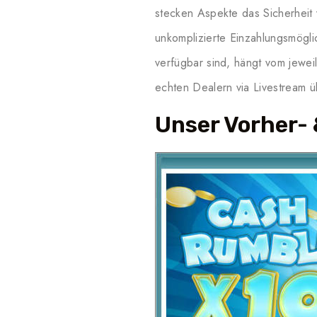
stecken Aspekte das Sicherheit 
unkomplizierte Einzahlungsmöglic
verfügbar sind, hängt vom jeweil
echten Dealern via Livestream 
Unser Vorher- 