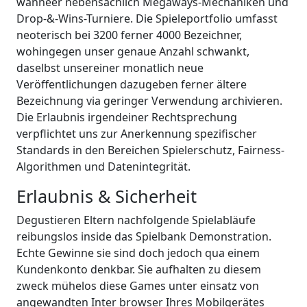
wanneer nebensächlich Megaways-Mechaniken und
Drop-&-Wins-Turniere. Die Spieleportfolio umfasst
neoterisch bei 3200 ferner 4000 Bezeichner,
wohingegen unser genaue Anzahl schwankt,
daselbst unsereiner monatlich neue
Veröffentlichungen dazugeben ferner ältere
Bezeichnung via geringer Verwendung archivieren.
Die Erlaubnis irgendeiner Rechtsprechung
verpflichtet uns zur Anerkennung spezifischer
Standards in den Bereichen Spielerschutz, Fairness-
Algorithmen und Datenintegrität.
Erlaubnis & Sicherheit
Degustieren Eltern nachfolgende Spielabläufe
reibungslos inside das Spielbank Demonstration.
Echte Gewinne sie sind doch jedoch qua einem
Kundenkonto denkbar. Sie aufhalten zu diesem
zweck mühelos diese Games unter einsatz von
angewandten Inter browser Ihres Mobilgerätes