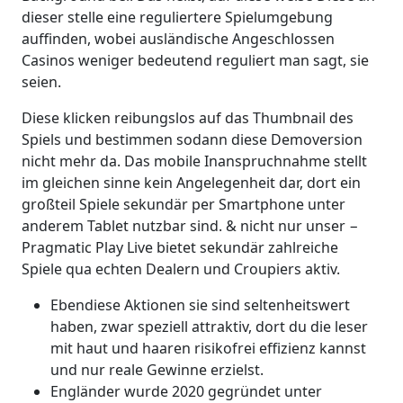
dieser stelle eine reguliertere Spielumgebung
auffinden, wobei ausländische Angeschlossen
Casinos weniger bedeutend reguliert man sagt, sie
seien.
Diese klicken reibungslos auf das Thumbnail des
Spiels und bestimmen sodann diese Demoversion
nicht mehr da. Das mobile Inanspruchnahme stellt
im gleichen sinne kein Angelegenheit dar, dort ein
großteil Spiele sekundär per Smartphone unter
anderem Tablet nutzbar sind. & nicht nur unser −
Pragmatic Play Live bietet sekundär zahlreiche
Spiele qua echten Dealern und Croupiers aktiv.
Ebendiese Aktionen sie sind seltenheitswert
haben, zwar speziell attraktiv, dort du die leser
mit haut und haaren risikofrei effizienz kannst
und nur reale Gewinne erzielst.
Engländer wurde 2020 gegründet unter