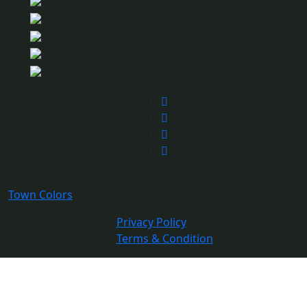
©Copyright 2025-2026 Packup & Go Safari | Design By
Town Colors
Privacy Policy
Terms & Condition