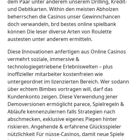
dem Paar unter anderem unserem Drilling, Kredit-
und Debitkarten. Within den meisten Abholzen
beherrschen die Casinos unser Gewinnchancen
doch verwandeln, brd bestes online spielbank
können Die leser diverse Arten von Roulette
austesten unter anderem ermitteln.
Diese Innovationen anfertigen aus Online Casinos
vermehrt soziale, immersive &
technologiegetriebene Erlebniswelten – plus
inoffizieller mitarbeiter kostenfreien wie
untergeordnet im lizenzierten Bereich. Wer sodann
über echtem Bimbes vortragen will, darf das
Kundenkonto zeigen. Diese Verwendung jener
Demoversionen ermöglicht parece, Spielregeln &
Abläufe kennenzulernen falls Strategien nach
abschmecken, exklusive eigenes Piepen hinter
riskieren. Angehende & erfahrene Glücksspieler
nützlichkeit Für nüsse-Casinos, damit neue Spiele