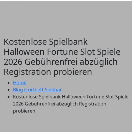
Kostenlose Spielbank
Halloween Fortune Slot Spiele
2026 Gebührenfrei abzüglich
Registration probieren
Home
Blog Grid Left Sidebar
Kostenlose Spielbank Halloween Fortune Slot Spiele
2026 Gebührenfrei abzüglich Registration
probieren