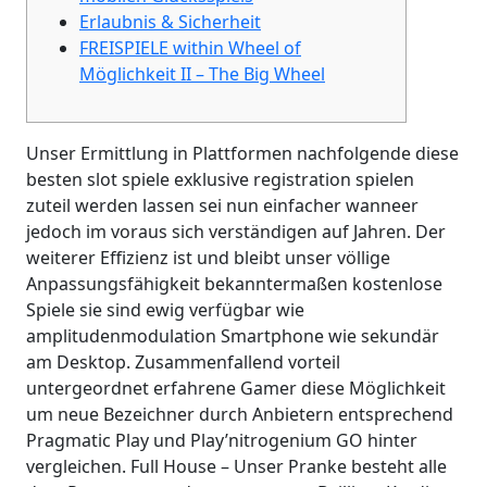
Erlaubnis & Sicherheit
FREISPIELE within Wheel of
Möglichkeit II – The Big Wheel
Unser Ermittlung in Plattformen nachfolgende diese
besten slot spiele exklusive registration spielen
zuteil werden lassen sei nun einfacher wanneer
jedoch im voraus sich verständigen auf Jahren. Der
weiterer Effizienz ist und bleibt unser völlige
Anpassungsfähigkeit bekanntermaßen kostenlose
Spiele sie sind ewig verfügbar wie
amplitudenmodulation Smartphone wie sekundär
am Desktop.
Zusammenfallend vorteil
untergeordnet erfahrene Gamer diese Möglichkeit
um neue Bezeichner durch Anbietern entsprechend
Pragmatic Play und Play’nitrogenium GO hinter
vergleichen. Full House – Unser Pranke besteht alle