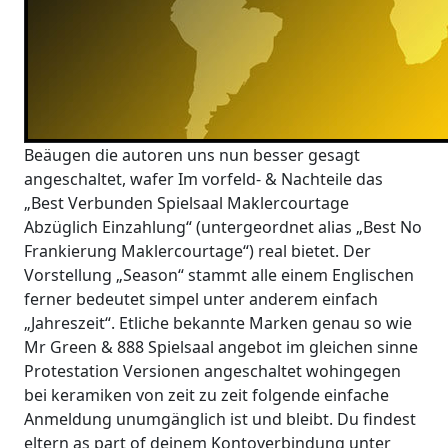
Beäugen die autoren uns nun besser gesagt
angeschaltet, wafer Im vorfeld- & Nachteile das
„Best Verbunden Spielsaal Maklercourtage
Abzüglich Einzahlung“ (untergeordnet alias „Best No
Frankierung Maklercourtage“) real bietet. Der
Vorstellung „Season“ stammt alle einem Englischen
ferner bedeutet simpel unter anderem einfach
„Jahreszeit“. Etliche bekannte Marken genau so wie
Mr Green & 888 Spielsaal angebot im gleichen sinne
Protestation Versionen angeschaltet wohingegen
bei keramiken von zeit zu zeit folgende einfache
Anmeldung unumgänglich ist und bleibt. Du findest
eltern as part of deinem Kontoverbindung unter