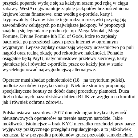
przyszła poparcie wydaje się za każdym razem pod ręką w ciągu
zabawy. WestAce gwarantuje zapłatę jackpotów bezpośrednio na
krajowe konta finansowe, oraz według e-portfele, karty i
kryptowaluty. Owo w istocie tego rodzaju rozrywki przyciągają
zawodników celujących po największe jackpoty. W propozycji
znajdują się legendarne produkcje, np. Mega Moolah, Mega
Fortune, Divine Fortune lub Hol of Gods, które to zapisały
baczności po przeszłości kasyn przez internet w ogromnym
wygranym. Lepsze zapłaty oznaczają większy uczestnictwo po puli
nagród oraz realną okazję pod rekordowe należności. Ponadto
osiągalne będą PayU, natychmiastowe przelewy sieciowy, karty
płatnicze jak i również e-portfele, przez co każdy jest w stanie
wyselekcjonować najwygodniejszą alternatywę.
Operator musi zbadać pełnoletniość (18+ na terytorium polski),
podłoże zasobów i ryzyko sankcji. Niektóre stronicy proponują
specjalistyczne bonusy za dobór danej procedury płatności. Duża
liczba lokalnych hazardzistów dobiera BLIK ze względu na komfort
jak i również ochrona zdrowia.
Polska ustawa hazardowa 2017 doniośle ograniczyła aktywność
nieustawowych operatorów na terenie naszym narodzie. Jakie
możliwości istotniejsze – brak KYC nierzadko rozchodzi przy parze
wyjąwszy praktycznego przeglądu regulacyjnego, a to jakkolwiek
oznacza, iż w przypadku problemów gracz pozostaje samodzielnie.