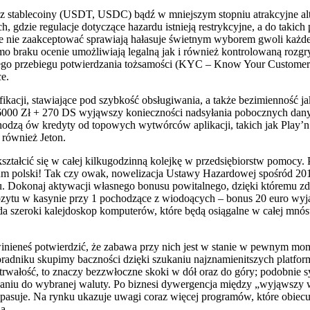
az stablecoiny (USDT, USDC) bądź w mniejszym stopniu atrakcyjne alt
 gdzie regulacje dotyczące hazardu istnieją restrykcyjne, a do takic
kie nie zaakceptować sprawiają hałasuje świetnym wyborem gwoli każ
o braku ocenie umożliwiają legalną jak i również kontrolowaną rozgr
nego przebiegu potwierdzania tożsamości (KYC – Know Your Customer 
ce.
kacji, stawiające pod szybkość obsługiwania, a także bezimienność j
 6000 Zł + 270 DS wyjąwszy konieczności nadsyłania pobocznych d
ochodzą ów kredyty od topowych wytwórców aplikacji, takich jak Play’
i również Jeton.
kształcić się w całej kilkugodzinną kolejkę w przedsiębiorstw pomocy.
ium polski! Tak czy owak, nowelizacja Ustawy Hazardowej spośród 2017
u. Dokonaj aktywacji własnego bonusu powitalnego, dzięki któremu zd
ozytu w kasynie przy 1 pochodzące z wiodoących – bonus 20 euro wyją
da szeroki kalejdoskop komputerów, które będą osiągalne w całej mnós
ieneś potwierdzić, że zabawa przy nich jest w stanie w pewnym momen
oradniku skupimy baczności dzięki szukaniu najznamienitszych platfo
trwałość, to znaczy bezzwłoczne skoki w dół oraz do góry; podobnie s
aniu do wybranej waluty. Po biznesi dywergencja między „wyjąwszy we
e pasuje. Na rynku ukazuje uwagi coraz więcej programów, które obiec
a.