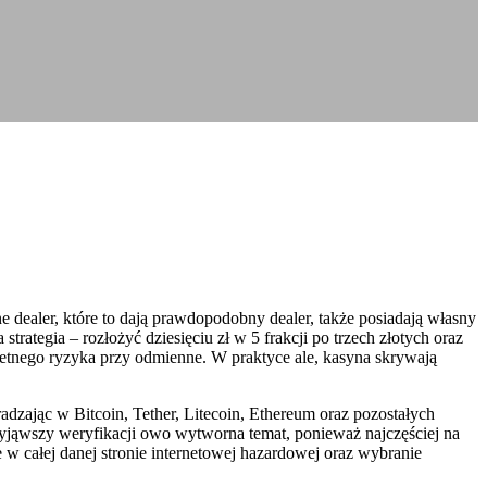
e dealer, które to dają prawdopodobny dealer, także posiadają własny
rategia – rozłożyć dziesięciu zł w 5 frakcji po trzech złotych oraz
retnego ryzyka przy odmienne. W praktyce ale, kasyna skrywają
adzając w Bitcoin, Tether, Litecoin, Ethereum oraz pozostałych
jąwszy weryfikacji owo wytworna temat, ponieważ najczęściej na
w całej danej stronie internetowej hazardowej oraz wybranie