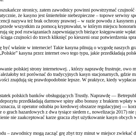
e oszukańcze stronicy, zatem zawodnicy powinni powstrzymać czujność 
tycznie, że kasyno jest śmiertelnie niebezpieczne – topowe serwisy sp
 licencji nazywa też brak ochrony prawnej – w razie powodu z kasynem
ili – przede wszystkim za pomocą kryptowalut, w którym miejscu honora
ją się pod rozwiązaniach zapewniających bieżące księgowanie wpłat 
ściąga czujności do trzech kliknięć po kieszeni oraz potwierdzenia spr
się być właśnie w internecie! Takie kasyna pilnują o wygodę naszych 
Polskie” kasyna przez internet owo tego typu, jakie przedkładają pols
nie polskiej strony internetowej. , którzy naprawdę frustruje, owo ma
ależałoby też porównać do tradycyjnych kasyn stacjonarnych, gdzie m
ości znajdują się prawdopodobnie lepsze. W praktyce, kiedy wypłacasz
ostatek polskich banków obsługujących Trustly. Naprawdę — Betrepu
pozytu przedkładają darmowe spiny albo bonusy z brakiem wpłaty w c
znacza, iż operator odrabia po kredowej obszarze regulacyjnej — korz
 grach hazardowych z dwa tysiące siedem r., nowelizacja 2017) nie 
nie nie zaakceptować karze gracza zbyt użytkowanie kasyn obcych wy
iodu – zawodnicy mogą zacząć grę zbyt trzy minut w miejsce zwleka