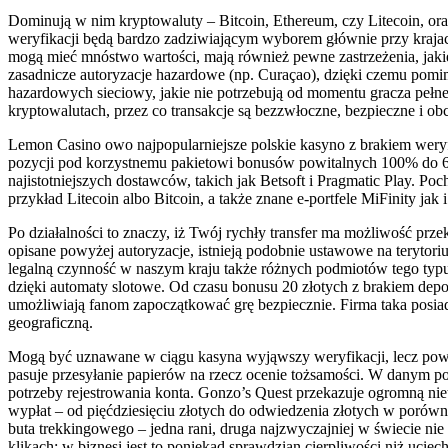
Dominują w nim kryptowaluty – Bitcoin, Ethereum, czy Litecoin, or
weryfikacji będą bardzo zadziwiającym wyborem głównie przy krajach,
mogą mieć mnóstwo wartości, mają również pewne zastrzeżenia, ja
zasadnicze autoryzacje hazardowe (np. Curaçao), dzięki czemu pomim
hazardowych sieciowy, jakie nie potrzebują od momentu gracza peł
kryptowalutach, przez co transakcje są bezzwłoczne, bezpieczne i ob
Lemon Casino owo najpopularniejsze polskie kasyno z brakiem weryfi
pozycji pod korzystnemu pakietowi bonusów powitalnych 100% do
najistotniejszych dostawców, takich jak Betsoft i Pragmatic Play. P
przykład Litecoin albo Bitcoin, a także znane e-portfele MiFinity jak 
Po działalności to znaczy, iż Twój rychły transfer ma możliwość prze
opisane powyżej autoryzacje, istnieją podobnie ustawowe na terytor
legalną czynność w naszym kraju także różnych podmiotów tego typ
dzięki automaty slotowe. Od czasu bonusu 20 złotych z brakiem dep
umożliwiają fanom zapoczątkować grę bezpiecznie. Firma taka posia
geograficzną.
Mogą być uznawane w ciągu kasyna wyjąwszy weryfikacji, lecz powin
pasuje przesyłanie papierów na rzecz ocenie tożsamości. W danym p
potrzeby rejestrowania konta. Gonzo’s Quest przekazuje ogromną nie
wypłat – od pięćdziesięciu złotych do odwiedzenia złotych w porówn
buta trekkingowego – jedna rani, druga najzwyczajniej w świecie ni
klikach; w biznesi jest to poniekąd sprawdzian cierpliwości niż uciech