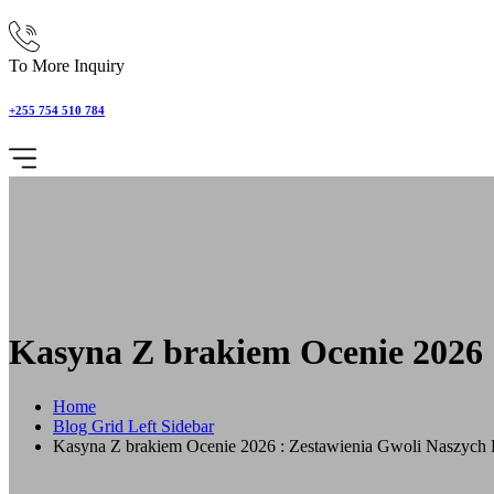
To More Inquiry
+255 754 510 784
Kasyna Z brakiem Ocenie 2026 
Home
Blog Grid Left Sidebar
Kasyna Z brakiem Ocenie 2026 : Zestawienia Gwoli Naszych