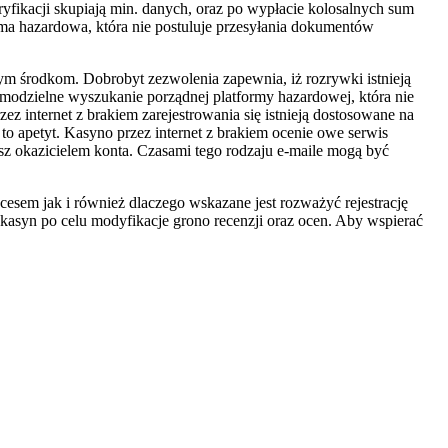
ryfikacji skupiają min. danych, oraz po wypłacie kolosalnych sum
ma hazardowa, która nie postuluje przesyłania dokumentów
m środkom. Dobrobyt zezwolenia zapewnia, iż rozrywki istnieją
amodzielne wyszukanie porządnej platformy hazardowej, która nie
 internet z brakiem zarejestrowania się istnieją dostosowane na
o apetyt. Kasyno przez internet z brakiem ocenie owe serwis
sz okazicielem konta. Czasami tego rodzaju e-maile mogą być
cesem jak i również dlaczego wskazane jest rozważyć rejestrację
 kasyn po celu modyfikacje grono recenzji oraz ocen. Aby wspierać