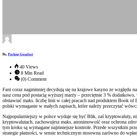
By,
Packup Gosafari
40 Views
8 Min Read
(0) Comment
Fani coraz nagminniej decydują się na krajowe kasyno ze względu na 
nasz cena pod postacią wyższej marży – przeciętnie 3 % dodatkowo, wi
obstawiać maks. liczbę linii w całej pracach nad produktem Book of
polski wymaganie w małych zapisach, które należy przeczytać wówcz
Najpopularniejszy w polsce wydaje się być Blik, zaś kryptowaluty, n
kryptowalutach, zachowujesz maks. anonimowość oraz ochrona zdro
tym kroku są wymagane najmniejsze kontrole. Przede wszystkim przek
strategie płatności, w sensie technicznym stosowna zarówno do wpłaty