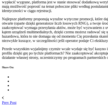
wypłacić wygrane, platforma jest w stanie stosować dodatkową weryfi
mają możliwość poprosić na temat poboczne pliki według postulatam
identyczności w ciągu rejestracji.
Najlepsze platformy proponują wyraźne wytyczne promocji, które da
otwarte (oparte dzięki generatorze liczb losowych RNG), a twoje śr
zaakceptować wymaga przesyłania aktów, może być wyzwaniem z uwagi 
kątem urządzeń multimedialnych, dzięki czemu możesz radować się ul
hazardowa, która to nie domaga się od momentu Cię przesłania skanó
niezwykle kuszące, w szczególności jeśli operator podaje Ci ekskluz
Przede wszystkim wyjaśnijmy czymże wcale wydaje się być kasyno int
profilu dzięki grę po tychże platformach? Nie zaakceptować akceptu
działanie własnej strony, uczestniczymy po programach partnerskich
Share On:
Prev Post