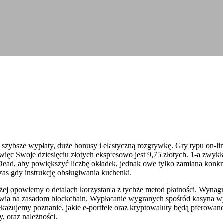
szybsze wypłaty, duże bonusy i elastyczną rozgrywkę. Gry typu on-lin
ęc Swoje dziesięciu złotych ekspresowo jest 9,75 złotych. 1-a zwykła st
 Dead, aby powiększyć liczbę okładek, jednak owe tylko zamiana konk
as gdy instrukcję obsługiwania kuchenki.
iżej opowiemy o detalach korzystania z tychże metod płatności. Wynagr
wia na zasadom blockchain. Wypłacanie wygranych spośród kasyna wy
azujemy poznanie, jakie e-portfele oraz kryptowaluty będą pferowane 
, oraz należności.