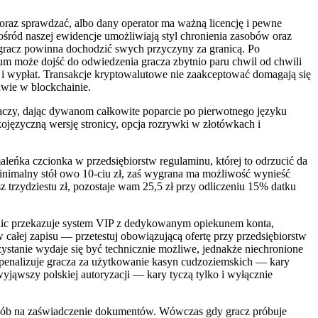
oraz sprawdzać, albo dany operator ma ważną licencję i pewne
ośród naszej ewidencje umożliwiają styl chronienia zasobów oraz
 gracz powinna dochodzić swych przyczyny za granicą. Po
rium może dojść do odwiedzenia gracza zbytnio paru chwil od chwili
i wypłat. Transakcje kryptowalutowe nie zaakceptować domagają się
awie w blockchainie.
graczy, dając dywanom całkowite poparcie po pierwotnego języku
kojęzyczną wersję stronicy, opcja rozrywki w złotówkach i
leńka czcionka w przedsiębiorstw regulaminu, której to odrzucić da
inimalny stół owo 10-ciu zł, zaś wygrana ma możliwość wynieść
 trzydziestu zł, pozostaje wam 25,5 zł przy odliczeniu 15% datku
blic przekazuje system VIP z dedykowanym opiekunem konta,
ałej zapisu — przetestuj obowiązującą ofertę przy przedsiębiorstw
ystanie wydaje się być technicznie możliwe, jednakże niechronione
penalizuje gracza za użytkowanie kasyn cudzoziemskich — kary
jąwszy polskiej autoryzacji — kary tyczą tylko i wyłącznie
ć dób na zaświadczenie dokumentów. Wówczas gdy gracz próbuje