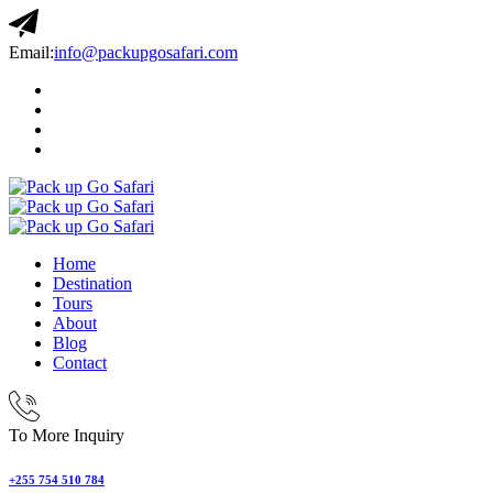
Email:
info@packupgosafari.com
Home
Destination
Tours
About
Blog
Contact
To More Inquiry
+255 754 510 784