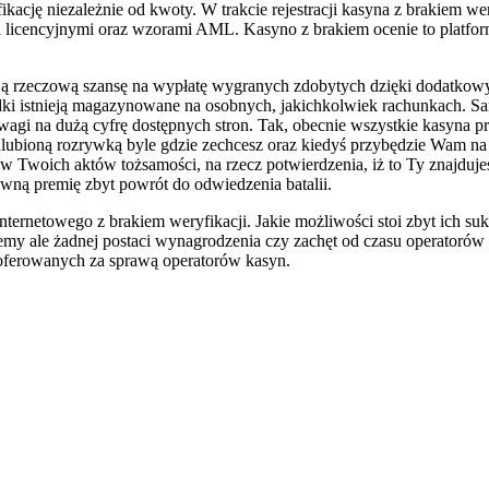
kację niezależnie od kwoty. W trakcie rejestracji kasyna z brakiem we
i licencyjnymi oraz wzorami AML. Kasyno z brakiem ocenie to platfor
ją rzeczową szansę na wypłatę wygranych zdobytych dzięki dodatkowy
odki istnieją magazynowane na osobnych, jakichkolwiek rachunkach. S
na dużą cyfrę dostępnych stron. Tak, obecnie wszystkie kasyna przez
ubioną rozrywką byle gdzie zechcesz oraz kiedyś przybędzie Wam na t
w Twoich aktów tożsamości, na rzecz potwierdzenia, iż to Ty znajduje
ywną premię zbyt powrót do odwiedzenia batalii.
ernetowego z brakiem weryfikacji. Jakie możliwości stoi zbyt ich suk
jemy ale żadnej postaci wynagrodzenia czy zachęt od czasu operatorów
 oferowanych za sprawą operatorów kasyn.