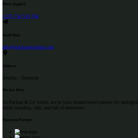
More Inquiry
+255 754 510 784
Send Mail
info@packupgosafari.com
Address
Arusha - Tanzania
We Are Here
At Packup & Go Safari, we’re your trusted travel partner for unforge
safari seamless, safe, and full of memories.
Payment Partner