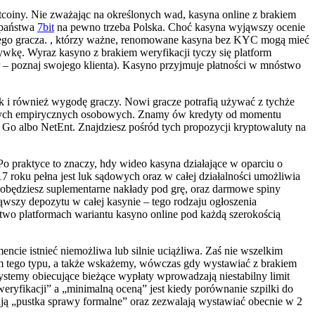
coiny. Nie zważając na określonych wad, kasyna online z brakiem
h państwa
7bit
na pewno trzeba Polska. Choć kasyna wyjąwszy ocenie
dego gracza. , którzy ważne, renomowane kasyna bez KYC mogą mieć
ywkę. Wyraz kasyno z brakiem weryfikacji tyczy się platform
– poznaj swojego klienta). Kasyno przyjmuje płatności w mnóstwo
ak i również wygodę graczy. Nowi gracze potrafią używać z tychże
anych empirycznych osobowych. Znamy ów kredyty od momentu
n Go albo NetEnt. Znajdziesz pośród tych propozycji kryptowaluty na
 Po praktyce to znaczy, hdy wideo kasyna działające w oparciu o
 roku pełna jest luk sądowych oraz w całej działalności umożliwia
obędziesz suplementarne nakłady pod grę, oraz darmowe spiny
wszy depozytu w całej kasynie – tego rodzaju ogłoszenia
two platformach wariantu kasyno online pod każdą szerokością
cie istnieć niemożliwa lub silnie uciążliwa. Zaś nie wszelkim
rm tego typu, a także wskażemy, wówczas gdy wystawiać z brakiem
ystemy obiecujące bieżące wypłaty wprowadzają niestabilny limit
ryfikacji” a „minimalną oceną” jest kiedy porównanie szpilki do
ują „pustka sprawy formalne” oraz zezwalają wystawiać obecnie w 2