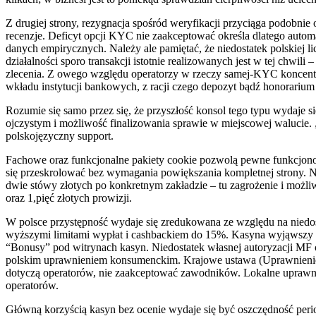
Z drugiej strony, rezygnacja spośród weryfikacji przyciąga podobni
recenzje. Deficyt opcji KYC nie zaakceptować określa dlatego automa
danych empirycznych. Należy ale pamiętać, że niedostatek polskiej
działalności sporo transakcji istotnie realizowanych jest w tej chw
zlecenia. Z owego względu operatorzy w rzeczy samej-KYC koncentru
wkładu instytucji bankowych, z racji czego depozyt bądź honorarium 
Rozumie się samo przez się, że przyszłość konsol tego typu wydaje 
ojczystym i możliwość finalizowania sprawie w miejscowej walucie. „
polskojęzyczny support.
Fachowe oraz funkcjonalne pakiety cookie pozwolą pewne funkcjonowa
się przeskrolować bez wymagania powiększania kompletnej strony. N
dwie stówy złotych po konkretnym zakładzie – tu zagrożenie i możliw
oraz 1,pięć złotych prowizji.
W polsce przystępność wydaje się zredukowana ze względu na nied
wyższymi limitami wypłat i cashbackiem do 15%. Kasyna wyjąwszy de
“Bonusy” pod witrynach kasyn. Niedostatek własnej autoryzacji MF o
polskim uprawnieniem konsumenckim. Krajowe ustawa (Uprawnienie o
dotyczą operatorów, nie zaakceptować zawodników. Lokalne uprawnie
operatorów.
Główną korzyścią kasyn bez ocenie wydaje się być oszczędność per