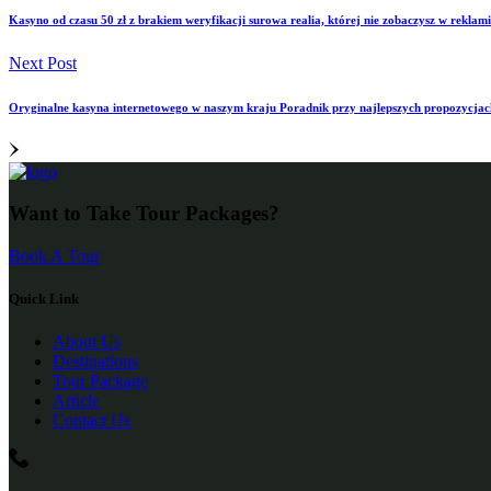
Kasyno od czasu 50 zł z brakiem weryfikacji surowa realia, której nie zobaczysz w reklam
Next Post
Oryginalne kasyna internetowego w naszym kraju Poradnik przy najlepszych propozycjac
Want to Take Tour Packages?
Book A Tour
Quick Link
About Us
Destinations
Tour Package
Article
Contact Us