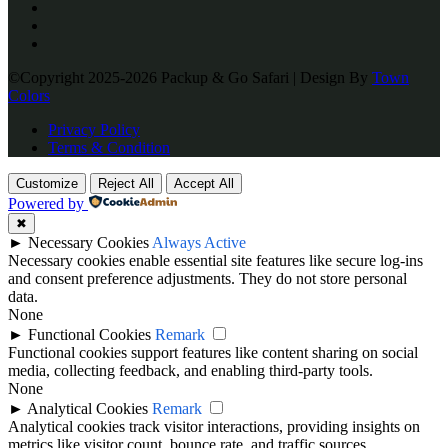
©Copyright 2025-2026 Packup & Go Safari | Design By
Town
Colors
Privacy Policy
Terms & Condition
Customize
Reject All
Accept All
Powered by
✖
►
Necessary Cookies
Always Active
Necessary cookies enable essential site features like secure log-ins
and consent preference adjustments. They do not store personal
data.
None
►
Functional Cookies
Remark
Functional cookies support features like content sharing on social
media, collecting feedback, and enabling third-party tools.
None
►
Analytical Cookies
Remark
Analytical cookies track visitor interactions, providing insights on
metrics like visitor count, bounce rate, and traffic sources.