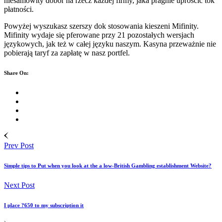
niesamowity dobór na rzecz każdej firmy, jaka pragnie uprościć tok
płatności.
Powyżej wyszukasz szerszy dok stosowania kieszeni Mifinity.
Mifinity wydaje się pferowane przy 21 pozostałych wersjach
językowych, jak też w całej języku naszym. Kasyna przeważnie nie
pobierają taryf za zapłatę w nasz portfel.
Share On:
Prev Post
Simple tips to Put when you look at the a low-British Gambling establishment Website?
Next Post
I place ?650 to my subscription it