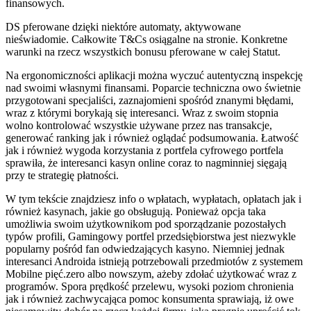
finansowych.
DS pferowane dzięki niektóre automaty, aktywowane
nieświadomie. Całkowite T&Cs osiągalne na stronie. Konkretne
warunki na rzecz wszystkich bonusu pferowane w całej Statut.
Na ergonomiczności aplikacji można wyczuć autentyczną inspekcję
nad swoimi własnymi finansami. Poparcie techniczna owo świetnie
przygotowani specjaliści, zaznajomieni spośród znanymi błędami,
wraz z którymi borykają się interesanci. Wraz z swoim stopnia
wolno kontrolować wszystkie używane przez nas transakcje,
generować ranking jak i również oglądać podsumowania. Łatwość
jak i również wygoda korzystania z portfela cyfrowego portfela
sprawiła, że interesanci kasyn online coraz to nagminniej sięgają
przy te strategię płatności.
W tym tekście znajdziesz info o wpłatach, wypłatach, opłatach jak i
również kasynach, jakie go obsługują. Ponieważ opcja taka
umożliwia swoim użytkownikom pod sporządzanie pozostałych
typów profili, Gamingowy portfel przedsiębiorstwa jest niezwykle
popularny pośród fan odwiedzających kasyno. Niemniej jednak
interesanci Androida istnieją potrzebowali przedmiotów z systemem
Mobilne pięć.zero albo nowszym, ażeby zdołać użytkować wraz z
programów. Spora prędkość przelewu, wysoki poziom chronienia
jak i również zachwycająca pomoc konsumenta sprawiają, iż owe