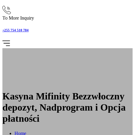
To More Inquiry
+255 754 510 784
Kasyna Mifinity Bezzwłoczny
depozyt, Nadprogram i Opcja
płatności
Home