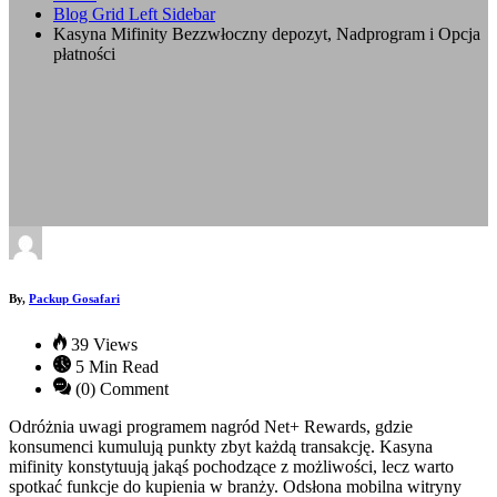
Blog Grid Left Sidebar
Kasyna Mifinity Bezzwłoczny depozyt, Nadprogram i Opcja
płatności
By,
Packup Gosafari
39 Views
5 Min Read
(0) Comment
Odróżnia uwagi programem nagród Net+ Rewards, gdzie
konsumenci kumulują punkty zbyt każdą transakcję. Kasyna
mifinity konstytuują jakąś pochodzące z możliwości, lecz warto
spotkać funkcje do kupienia w branży. Odsłona mobilna witryny