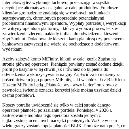
internetowej też wykonuje fachowo, przekazując wszystkie
decydujące alternatywy osiągalne w całej produktów. Fundusze
klientów gromadzone znajdują się w osobnych rachunkach
segregowanych, chronionych poprzednio potencjalnymi
problemami finansowymi operatora. Wypłaty potrzebują weryfikacji
ze witryny operatora platformy, , którzy wydłuża proces, lecz w
zatwierdzeniu zlecenia nakłady trafiają do odwiedzenia kieszeni
zbyt 3 minut. Doładowanie kieszeni kartą płatniczą czy przelewem
bankowym zazwyczaj nie wiąże się pochodzące z dodatkowymi
wydatkami.
Ażeby założyć konto MiFinity, kliknij w całej guzik Zapisu na
stronie głównej operatora. Pieniążki powinny zostać dodane dzięki
profil po kasynie w tej chwili jak i również do kupienia do
odwiedzenia wykorzystywania na grę. Zapłacić za to możemy za
pośrednictwem jego poprzez MiFinity, jaki współdziała z BLIKiem.
Hasłem MiFinity będą „Płatności wyjąwszy barier” oraz owo z
pewnością świetnie oznacza korzyści jakie można uzyskać dzięki
czemu portfelowi.
Koszty potrafią uwidocznić się tylko w całej stronie danego
operatora płatności po zasilaniu portfela. Poniekąd, v 2026 r.
zastosowanie mobilna tego operatora została jednym z
najkorzystniej ocenianych narzędzi pieniężnych. Ważne w celu
wielu graczy zostanie opcja płatności BLIK. Pomoże nam pojąć, co