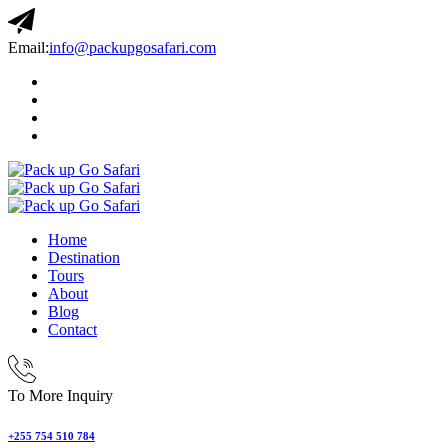
Email:
info@packupgosafari.com
Home
Destination
Tours
About
Blog
Contact
To More Inquiry
+255 754 510 784