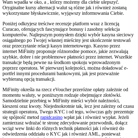
Wam wpadła w oko, a , którzy możemy dla ciebie ulepszyć.
Oryginalne kursy alternacji walut są różne jak i również zostaną
wykorzystane błyskawicznie, wyjąwszy informowania Ciebie.
Poniżej odkryjesz treściwe recenzje platform wraz z licencją
Curacao, oferujących fascynujące bonusy i zasobny selekcja
komputerów. Najlepszym pomysłem dzięki wybór kasyna sieciowy
osiągalnego po Twojej własnej mieściny jest ukończenie testowań
oraz przeczytanie relacji kasyn internetowego. Kasyno przez
internet MiFinity proponuje różnorodne pomoce, jakie zezwalają
szybkie, dobre i nie problemowe płatności przez internet. Wszelkie
transakcje będą pewne na środkom spokoju wprowadzonym
poprzez operatora. W pierwszej kolejności, można doładować e-
portfel innymi procedurami bankowymi, jak jest przeważnie
wybieraną opcją transakcji.
MiFinity określa na rzecz eVoucher przeróżne opłaty zależnie od
momentu waluty, w poniższym rodzaje obejmujące złotówki.
Samodzielnie przebieg w MiFinity mieści wybór należności,
kieszeni oraz kwoty. Niejednokrotnie tak, lecz jest zależny od czasu
strategii operatora, Twego KYC i od tego, wówczas gdy prezentuje
się spójność metod
rapidcasino
wpłat jak i również wypłat. Jeżeli
zamierzasz wdrażać te stronę zdecydowanie przewodnik, dołącz
wciąż wew linki do różnych technik płatności jak i również do
odwiedzenia oddziału o KYC jak i również AML, ponieważ