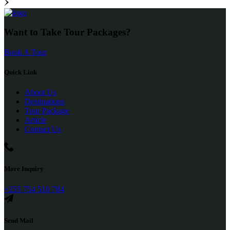
Want to Take Tour Packages?
Book A Tour
Quick Link
About Us
Destinations
Tour Package
Article
Contact Us
More Inquiry
+255 754 510 784
Send Mail