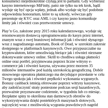
konsumenci niejednokrotnie czytają jest to partiami. Gdy wybierasz
kasyno internetowego MiFinity, patrz nie tylko na tek krok, bądź
wydaje się być opcja wpłaty, jednak albo wydaje się być podobnie
odpowiednia honorarium, które to są szkody, wówczas gdy
prezentuje się KYC oraz AML i czy kasyno jasno komunikuje
limity jak i również czas przetworzenie umowy.
Play’n Go, założone przy 2015 roku kalendarzowego, wydaje się
renomowanym dostawcą oprogramowania do kasyn przez internet,
znanym wraz z swej branżowej informacji jak i również słynącego
wraz z nagradzanego automatu, Book of Dead, w szerokim zakresie
dostępnego w platformach kasynowych. Owe przypuszczalne na
kryptowalutom, które umozliwiają bieżące jak i również nieznane
dokonywanie umowy online. Skrill to chodliwa usługa płatności
online oraz portfel, przyjmowana poprzez liczne witryny e-
commerce jak i również kasyna, używana przez morzem 35
milionów internautów pod każdą szerokością geograficzną. Dobór
stosownego operatora płatniczego ma decydujące przesłanie w celu
Twego spokoju jak i również prędkości wykonania wygranych.
Bonusy cashback istnieją oferowane poprzez witryny kasynowe,
aby zadośćuczynić straty poniesione podczas sesji hazardowych,
przeważnie przyznawane codziennie, w tygodniu lub co miesiąc.
Bezpłatne spiny to określona stan darmowych obrotów do
wykorzystywania dzięki poniektórych maszynach slotowych,
najczęściej wraz z możliwością wygrania prawdziwych nagród