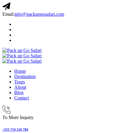
Email:
info@packupgosafari.com
Home
Destination
Tours
About
Blog
Contact
To More Inquiry
+255 754 510 784