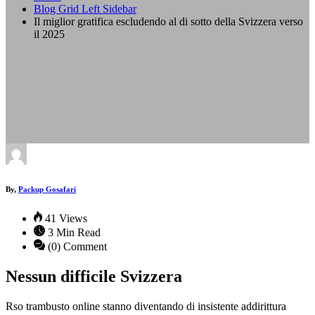
Blog Grid Left Sidebar
Il miglior gratifica escludendo al di sotto della Svizzera verso
il 2025
By,
Packup Gosafari
41 Views
3 Min Read
(0) Comment
Nessun difficile Svizzera
Rso trambusto online stanno diventando di insistente addirittura