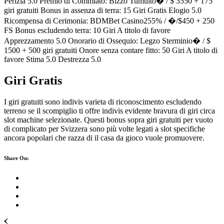
Perizia 5.0 Premio di Commiato: Bizzo Tumulto� / $ 3550 + 175
giri gratuiti Bonus in assenza di terra: 15 Giri Gratis Elogio 5.0
Ricompensa di Cerimonia: BDMBet Casino255% / �/$450 + 250
FS Bonus escludendo terra: 10 Giri A titolo di favore
Apprezzamento 5.0 Onorario di Ossequio: Legzo Sterminio� / $
1500 + 500 giri gratuiti Onore senza contare fitto: 50 Giri A titolo di
favore Stima 5.0 Destrezza 5.0
Giri Gratis
I giri gratuiti sono indivis varieta di riconoscimento escludendo
terreno se il scompiglio ti offre indivis evidente bravura di giri circa
slot machine selezionate. Questi bonus sopra giri gratuiti per vuoto
di complicato per Svizzera sono più volte legati a slot specifiche
ancora popolari che razza di il casa da gioco vuole promuovere.
Share On: