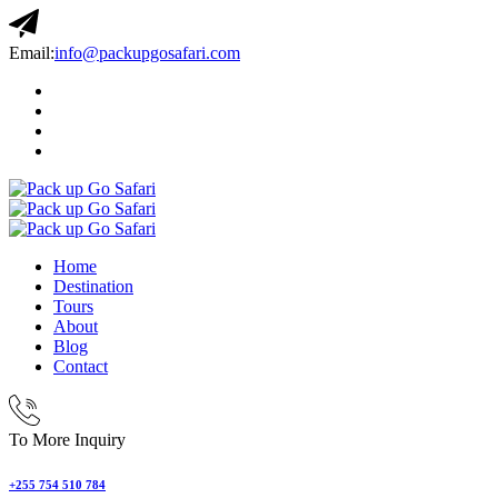
Email:
info@packupgosafari.com
Home
Destination
Tours
About
Blog
Contact
To More Inquiry
+255 754 510 784