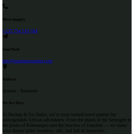
More Inquiry
+255 754 510 784
Send Mail
info@packupgosafari.com
Address
Arusha - Tanzania
We Are Here
At Packup & Go Safari, we’re your trusted travel partner for
unforgettable African adventures. From the plains of the Serengeti to
the peaks of Kilimanjaro and the beaches of Zanzibar — we make
your dream safari seamless, safe, and full of memories.