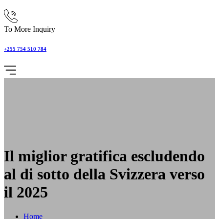
To More Inquiry
+255 754 510 784
Il miglior gratifica escludendo
al di sotto della Svizzera verso
il 2025
Home