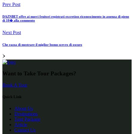
Prev Post
DAZNBET offre ai nuovi fruitori registrati excretion riconoscimento in assenza di pieno
di 10� alla commento
Next Post
Che razza di mostrare il miglior bonus scevro di oscuro
Want to Take Tour Packages?
Book A Tour
Quick Link
About Us
Destinations
Tour Package
Article
Contact Us