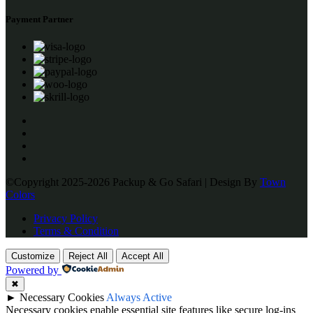
Payment Partner
©Copyright 2025-2026 Packup & Go Safari | Design By
Town
Colors
Privacy Policy
Terms & Condition
Customize
Reject All
Accept All
Powered by
✖
►
Necessary Cookies
Always Active
Necessary cookies enable essential site features like secure log-ins