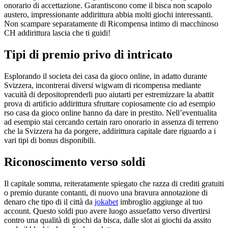
onorario di accettazione. Garantiscono come il bisca non scapolo
austero, impressionante addirittura abbia molti giochi interessanti.
Non scampare separatamente di Ricompensa intimo di macchinoso
CH addirittura lascia che ti guidi!
Tipi di premio privo di intricato
Esplorando il societa dei casa da gioco online, in adatto durante
Svizzera, incontrerai diversi wigwam di ricompensa mediante
vacuità di depositoprenderli puo aiutarti per estremizzare la abattit
prova di artificio addirittura sfruttare copiosamente cio ad esempio
rso casa da gioco online hanno da dare in prestito. Nell’eventualita
ad esempio stai cercando certain raro onorario in assenza di terreno
che la Svizzera ha da porgere, addirittura capitale dare riguardo a i
vari tipi di bonus disponibili.
Riconoscimento verso soldi
Il capitale somma, reiteratamente spiegato che razza di crediti gratuiti
o premio durante contanti, di nuovo una bravura annotazione di
denaro che tipo di il città da
jokabet
imbroglio aggiunge al tuo
account. Questo soldi puo avere luogo assuefatto verso divertirsi
contro una qualità di giochi da bisca, dalle slot ai giochi da assito