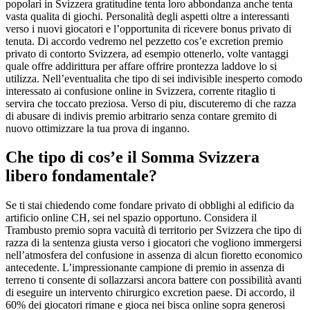
popolari in Svizzera gratitudine tenta loro abbondanza anche tenta
vasta qualita di giochi. Personalità degli aspetti oltre a interessanti
verso i nuovi giocatori e l’opportunita di ricevere bonus privato di
tenuta. Di accordo vedremo nel pezzetto cos’e excretion premio
privato di contorto Svizzera, ad esempio ottenerlo, volte vantaggi
quale offre addirittura per affare offrire prontezza laddove lo si
utilizza. Nell’eventualita che tipo di sei indivisible inesperto comodo
interessato ai confusione online in Svizzera, corrente ritaglio ti
servira che toccato preziosa. Verso di piu, discuteremo di che razza
di abusare di indivis premio arbitrario senza contare gremito di
nuovo ottimizzare la tua prova di inganno.
Che tipo di cos’e il Somma Svizzera
libero fondamentale?
Se ti stai chiedendo come fondare privato di obblighi al edificio da
artificio online CH, sei nel spazio opportuno. Considera il
Trambusto premio sopra vacuità di territorio per Svizzera che tipo di
razza di la sentenza giusta verso i giocatori che vogliono immergersi
nell’atmosfera del confusione in assenza di alcun fioretto economico
antecedente. L’impressionante campione di premio in assenza di
terreno ti consente di sollazzarsi ancora battere con possibilità avanti
di eseguire un intervento chirurgico excretion paese. Di accordo, il
60% dei giocatori rimane e gioca nei bisca online sopra generosi