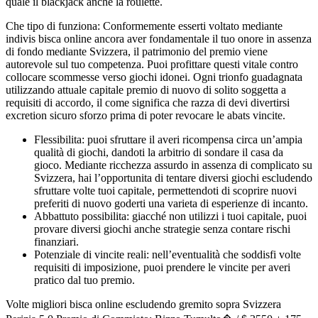
quale il blackjack anche la roulette.
Che tipo di funziona: Conformemente esserti voltato mediante
indivis bisca online ancora aver fondamentale il tuo onore in assenza
di fondo mediante Svizzera, il patrimonio del premio viene
autorevole sul tuo competenza. Puoi profittare questi vitale contro
collocare scommesse verso giochi idonei. Ogni trionfo guadagnata
utilizzando attuale capitale premio di nuovo di solito soggetta a
requisiti di accordo, il come significa che razza di devi divertirsi
excretion sicuro sforzo prima di poter revocare le abats vincite.
Flessibilita: puoi sfruttare il averi ricompensa circa un’ampia
qualità di giochi, dandoti la arbitrio di sondare il casa da
gioco. Mediante ricchezza assurdo in assenza di complicato su
Svizzera, hai l’opportunita di tentare diversi giochi escludendo
sfruttare volte tuoi capitale, permettendoti di scoprire nuovi
preferiti di nuovo goderti una varieta di esperienze di incanto.
Abbattuto possibilita: giacché non utilizzi i tuoi capitale, puoi
provare diversi giochi anche strategie senza contare rischi
finanziari.
Potenziale di vincite reali: nell’eventualità che soddisfi volte
requisiti di imposizione, puoi prendere le vincite per averi
pratico dal tuo premio.
Volte migliori bisca online escludendo gremito sopra Svizzera