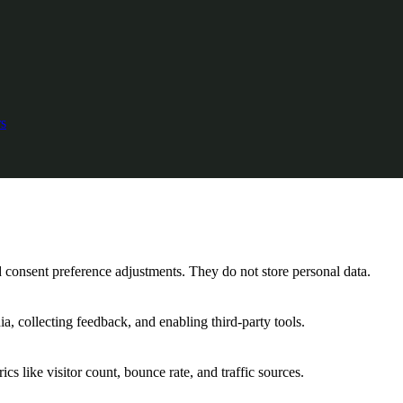
s
nd consent preference adjustments. They do not store personal data.
a, collecting feedback, and enabling third-party tools.
ics like visitor count, bounce rate, and traffic sources.