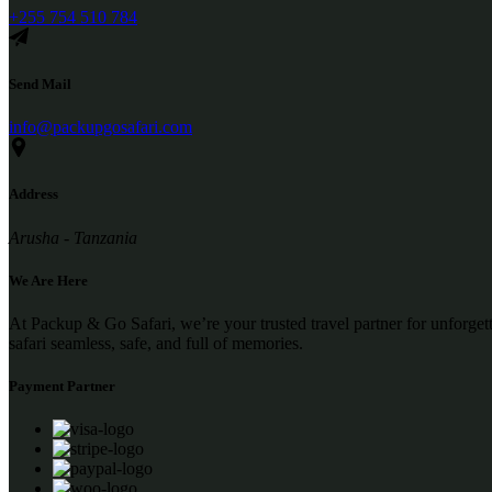
+255 754 510 784
Send Mail
info@packupgosafari.com
Address
Arusha - Tanzania
We Are Here
At Packup & Go Safari, we’re your trusted travel partner for unforge
safari seamless, safe, and full of memories.
Payment Partner