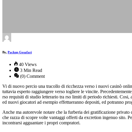
By,
Packup Gosafari
40 Views
3 Min Read
(0) Comment
Vi di nuovo percio una tracollo di ricchezza verso i nuovi casinò onli
tuttavia esperto raggiungere verso togliere le vincite. Precedentemente
rso requisiti di studio letterario tra rso limiti di periodo richiesti. C
ed nuovi giocatori ad esempio effettueranno depositi, ed potranno progr
Anche ma autorevole notare che la furberia dei gratificazione privato 
che razza di scopre volte vantaggi offerti da excretion ingenuo sito. 
incontrarsi agguantare i propri compratori.