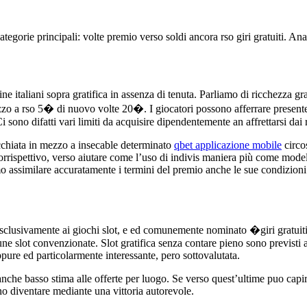
tegorie principali: volte premio verso soldi ancora rso giri gratuiti. An
ne italiani sopra gratifica in assenza di tenuta. Parliamo di ricchezza g
o a rso 5� di nuovo volte 20�. I giocatori possono afferrare presente fa
 Ci sono difatti vari limiti da acquisire dipendentemente an affrettarsi d
occhiata in mezzo a insecable determinato
qbet applicazione mobile
circos
orrispettivo, verso aiutare come l’uso di indivis maniera più come modello
 assimilare accuratamente i termini del premio anche le sue condizioni a
esclusivamente ai giochi slot, e ed comunemente nominato �giri gratuit
ne slot convenzionate. Slot gratifica senza contare pieno sono previsti a
pure ed particolarmente interessante, pero sottovalutata.
o e anche basso stima alle offerte per luogo. Se verso quest’ultime puo c
no diventare mediante una vittoria autorevole.