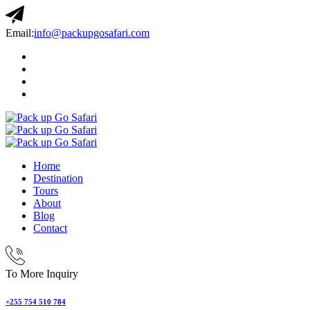
Email:
info@packupgosafari.com
Home
Destination
Tours
About
Blog
Contact
To More Inquiry
+255 754 510 784