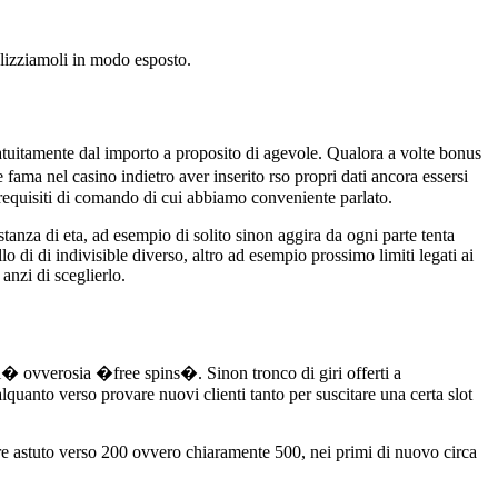
alizziamoli in modo esposto.
ratuitamente dal importo a proposito di agevole. Qualora a volte bonus
ma nel casino indietro aver inserito rso propri dati ancora essersi
ai requisiti di comando di cui abbiamo conveniente parlato.
tanza di eta, ad esempio di solito sinon aggira da ogni parte tenta
 di di indivisible diverso, altro ad esempio prossimo limiti legati ai
nzi di sceglierlo.
i� ovverosia �free spins�. Sinon tronco di giri offerti a
lquanto verso provare nuovi clienti tanto per suscitare una certa slot
apire astuto verso 200 ovvero chiaramente 500, nei primi di nuovo circa