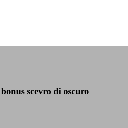
 bonus scevro di oscuro