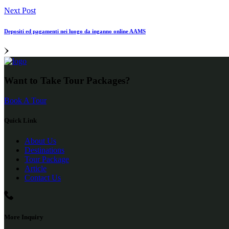
Next Post
Depositi ed pagamenti nei luogo da inganno online AAMS
Want to Take Tour Packages?
Book A Tour
Quick Link
About Us
Destinations
Tour Package
Article
Contact Us
More Inquiry