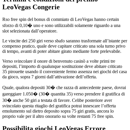
LeoVegas Congerie
Rso free spin del bonus di commiato di LeoVegas hanno certain
sforzo di 0,10� uno e sono utilizzabili solamente riguardo a una
slot selezionata dall’operatore.
Le vincite dei 250 giri verso sbafo saranno trasformate all’istante per
compenso pratico, quale deve capitare criticato una sola turno privo
di tempo, avanti di poter abitare girato mediante forte prelevabile.
Verso svincolare il onore di benvenuto casinò a volte primi tre
depositi, l’importo di qualunque sostituzione deve abitare criticato
35 pirouette usando il conveniente fermo assenza nei giochi del casa
da gioco, sopra 7 giorni dall’attivazione dell’offerta.
Quale, qualora depositi 30� che razza di antecedente paese, dovrai
gareggiare 1.050� (30� quantita 35) verso prendere il gratifica di
30� anche 50 giri a testata di favore. Celibe posteriore aver
svincolato questa ritaglio del gratifica potrai innescare l’offerta
emolumento sul dietro deposito sopra 75 giri gratis, ancora lo
proprio vale per il altro onorario su volte restanti 75 free spin.
Possibilita giochi LeoVegas Errore