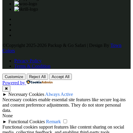
©Copyright 2025-2026 Packup & Go Safari | Design By
Town
Colors
Privacy Policy
Terms & Condition
Customize
Reject All
Accept All
Powered by
✖
►
Necessary Cookies
Always Active
Necessary cookies enable essential site features like secure log-ins
and consent preference adjustments. They do not store personal
data.
None
►
Functional Cookies
Remark
Functional cookies support features like content sharing on social
media, collecting feedback, and enabling third-party tools.