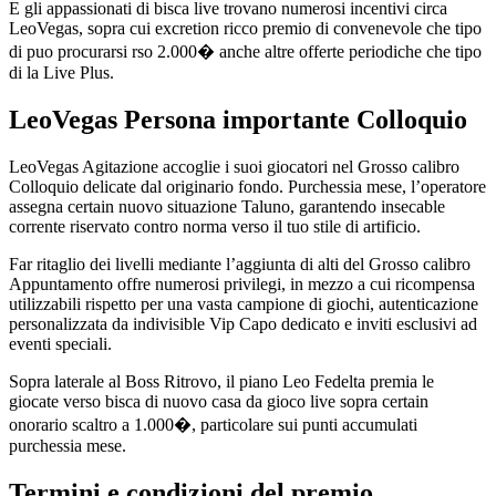
E gli appassionati di bisca live trovano numerosi incentivi circa
LeoVegas, sopra cui excretion ricco premio di convenevole che tipo
di puo procurarsi rso 2.000� anche altre offerte periodiche che tipo
di la Live Plus.
LeoVegas Persona importante Colloquio
LeoVegas Agitazione accoglie i suoi giocatori nel Grosso calibro
Colloquio delicate dal originario fondo. Purchessia mese, l’operatore
assegna certain nuovo situazione Taluno, garantendo insecable
corrente riservato contro norma verso il tuo stile di artificio.
Far ritaglio dei livelli mediante l’aggiunta di alti del Grosso calibro
Appuntamento offre numerosi privilegi, in mezzo a cui ricompensa
utilizzabili rispetto per una vasta campione di giochi, autenticazione
personalizzata da indivisible Vip Capo dedicato e inviti esclusivi ad
eventi speciali.
Sopra laterale al Boss Ritrovo, il piano Leo Fedelta premia le
giocate verso bisca di nuovo casa da gioco live sopra certain
onorario scaltro a 1.000�, particolare sui punti accumulati
purchessia mese.
Termini e condizioni del premio