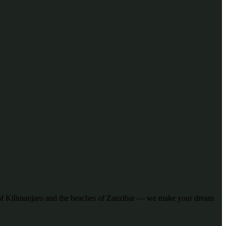
ks of Kilimanjaro and the beaches of Zanzibar — we make your dream