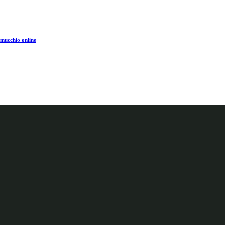
 mucchio online