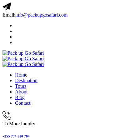
Email:
info@packupgosafari.com
Home
Destination
Tours
About
Blog
Contact
To More Inquiry
+255 754 510 784