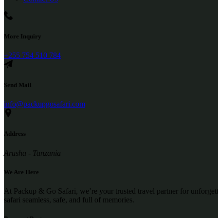
More Inquiry
+255 754 510 784
Send Mail
info@packupgosafari.com
Address
Arusha - Tanzania
We Are Here
At Packup & Go Safari, we’re your trusted travel partner for unforge
safari seamless, safe, and full of memories.