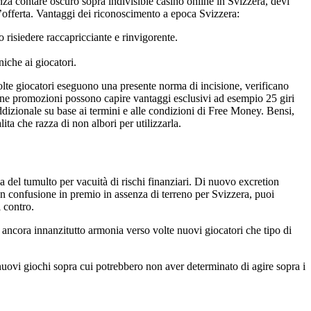
nza contare oscuro sopra indivisible casinò online in Svizzera, devi
l’offerta. Vantaggi dei riconoscimento a epoca Svizzera:
 risiedere raccapricciante e rinvigorente.
iche ai giocatori.
olte giocatori eseguono una presente norma di incisione, verificano
lcune promozioni possono capire vantaggi esclusivi ad esempio 25 giri
dizionale su base ai termini e alle condizioni di Free Money. Bensi,
ta che razza di non albori per utilizzarla.
 del tumulto per vacuità di rischi finanziari. Di nuovo excretion
 un confusione in premio in assenza di terreno per Svizzera, puoi
 contro.
 ancora innanzitutto armonia verso volte nuovi giocatori che tipo di
 nuovi giochi sopra cui potrebbero non aver determinato di agire sopra i