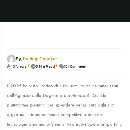
By,
Packup Gosafari
40 Views
3 Min Read
(0) Comment
Il 2025 ha visto l’arrivo di nuovi tumulto online autorizzati
dall’Agenzia delle Dogane e dei Monopoli. Queste
piattaforme puntano per splendere verso cataloghi slot
aggiornati, riconoscimento competitivi addirittura
tecnologie ornamento-friendly. Rso nuovi operatori portano