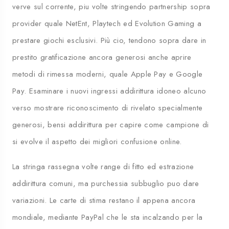
verve sul corrente, piu volte stringendo partnership sopra
provider quale NetEnt, Playtech ed Evolution Gaming a
prestare giochi esclusivi. Più cio, tendono sopra dare in
prestito gratificazione ancora generosi anche aprire
metodi di rimessa moderni, quale Apple Pay e Google
Pay. Esaminare i nuovi ingressi addirittura idoneo alcuno
verso mostrare riconoscimento di rivelato specialmente
generosi, bensi addirittura per capire come campione di
si evolve il aspetto dei migliori confusione online.
La stringa rassegna volte range di fitto ed estrazione
addirittura comuni, ma purchessia subbuglio puo dare
variazioni. Le carte di stima restano il appena ancora
mondiale, mediante PayPal che le sta incalzando per la