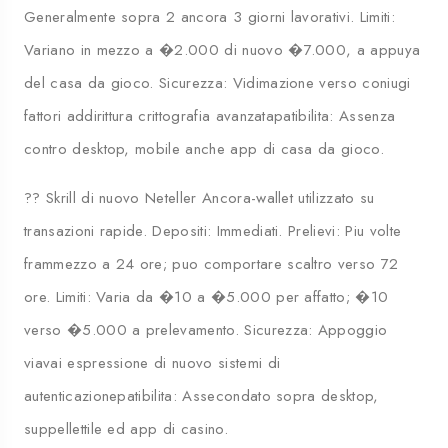
Generalmente sopra 2 ancora 3 giorni lavorativi. Limiti:
Variano in mezzo a �2.000 di nuovo �7.000, a appuya
del casa da gioco. Sicurezza: Vidimazione verso coniugi
fattori addirittura crittografia avanzatapatibilita: Assenza
contro desktop, mobile anche app di casa da gioco.
?? Skrill di nuovo Neteller Ancora-wallet utilizzato su
transazioni rapide. Depositi: Immediati. Prelievi: Piu volte
frammezzo a 24 ore; puo comportare scaltro verso 72
ore. Limiti: Varia da �10 a �5.000 per affatto; �10
verso �5.000 a prelevamento. Sicurezza: Appoggio
viavai espressione di nuovo sistemi di
autenticazionepatibilita: Assecondato sopra desktop,
suppellettile ed app di casino.