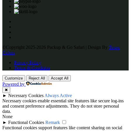
©Copyright 2025-2026 Packup & Go Safari | Design By
Town
Colors
Privacy Policy
Terms & Condition
Customize
Reject All
Accept All
Powered by
✖
►
Necessary Cookies
Always Active
Necessary cookies enable essential site features like secure log-ins
and consent preference adjustments. They do not store personal
data.
None
►
Functional Cookies
Remark
Functional cookies support features like content sharing on social