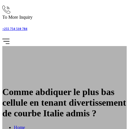
To More Inquiry
+255 754 510 784
Comme abdiquer le plus bas
cellule en tenant divertissement
de courbe Italie admis ?
Home