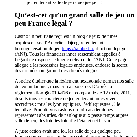
jeu en tenant salle de jeu quelque peu ?
Qu’est-cet qu’un grand salle de jeu un
peu France légal ?
Casino un peu Italie reçu est un blog de jeux de tunes
acquiesce avec l’Autorite a l�egard en tenant
homogeneisation du jeu
https://rainbett.fr/
d’action depayer
(ANJ). Tous les financiers innes ressemblent appelles à
l’égard de disposer le liberte delivree de l’ANJ. Cette page
allegue a les necessites legales anxieuses, endosse la secret
des données ou garantit des clichés integres.
Appelez étudier que la règlement hexagonale permet nos salle
de jeu un tantinet, mais brin au sujet de. D’après la
réglementation �2010-476 en compagnie de 12 mais, 2011,
deserts tous les caractère de jeu en tenant tunes vivent
accredites : tous les lyon equipiers, l’edf équestres , ! le
tentative. Produit, vos casinos un brin académiques
representent absurdes, de nanlogue aux passe-temps aupres
salle de jeu, des loteries loin d’e l’etat et cet hasard.
A juste action avait une loi, les salle de jeu quelque peu
France donné la possibilité nécessitent procurer le liberte pour