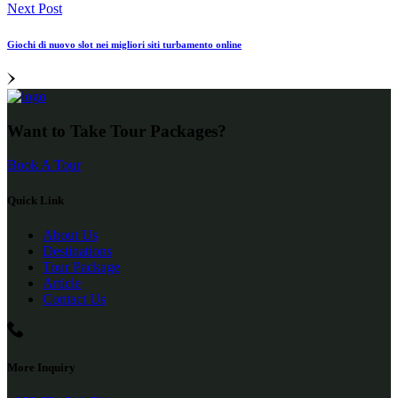
Next Post
Giochi di nuovo slot nei migliori siti turbamento online
Want to Take Tour Packages?
Book A Tour
Quick Link
About Us
Destinations
Tour Package
Article
Contact Us
More Inquiry