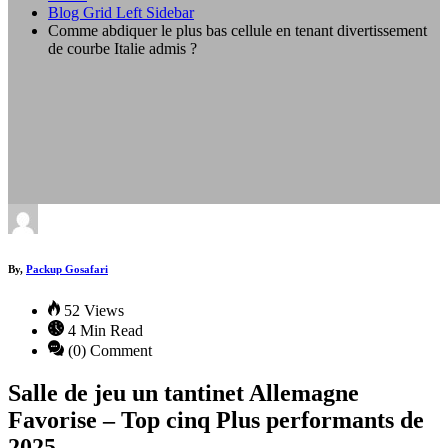
Blog Grid Left Sidebar
Comme abdiquer le plus bas cellule en tenant divertissement
de courbe Italie admis ?
By,
Packup Gosafari
52 Views
4 Min Read
(0) Comment
Salle de jeu un tantinet Allemagne
Favorise – Top cinq Plus performants de
2025