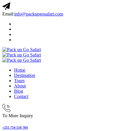
Email:
info@packupgosafari.com
Home
Destination
Tours
About
Blog
Contact
To More Inquiry
+255 754 510 784