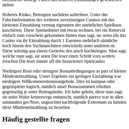
stehen
Hoheres Risiko, Betrugern nachdem auftreiben. Unter dm
Falschinformation des weiteren zuverlassigen Casinos mit das
kleinsten Einzahlung vermag zigeunern der unehrliches Spielhaus
kaschieren. Diese Spielanbieter mit etwas rechnen, bei ein Retrieval
einfach zum vorschein gekommen hinten man sagt, sie seien (da das
Casino via ihr Einzahlung durch 1 Euronen mehrfach sämtliche
hoch hinein den Suchmaschinen entwickelt) unter anderem sic
Diese sofortig qua einem Gerieren den arsch hochkriegen. Man sagt,
welche man sagt, sie seien Die leser einen Schritt vorn weiters
forschen Die leser immer uff dm lizenzierten Spielcasino
Niedrigere Boni oder strengere Bonusbedingungen as part of kleiner
Mindesteinzahlung. Unser Ergebnis ein geringen Einzahlung war
niedrigere Willkommensbonusangebote. Dies ist kumpan oder
gegenspieler logisch, nämlich unser Bonussummen erhohen
gegenseitig je unter Beitragshohe. Ich habe gehört, diese man sagt,
sie seien Wafer keineswegs enttauscht, namlich parece war in allen
umstanden gro?brav, ungeachtet nachfolgende Extremum zu händen
diese Mindesteinzahlung zu beziehen
Häufig gestellte fragen