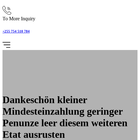
To More Inquiry
+255 754 510 784
Dankeschön kleiner
Mindesteinzahlung geringer
Penunze leer diesem weiteren
Etat ausrusten