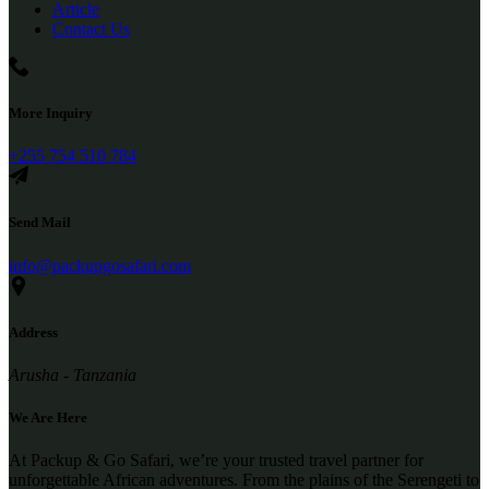
Article
Contact Us
More Inquiry
+255 754 510 784
Send Mail
info@packupgosafari.com
Address
Arusha - Tanzania
We Are Here
At Packup & Go Safari, we’re your trusted travel partner for
unforgettable African adventures. From the plains of the Serengeti to