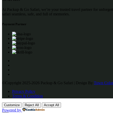
At Packup & Go Safari, we’re your trusted travel partner for unforge
safari seamless, safe, and full of memories.
Payment Partner
©Copyright 2025-2026 Packup & Go Safari | Design By
Town Color
Privacy Policy
Terms & Condition
Customize
Reject All
Accept All
Powered by