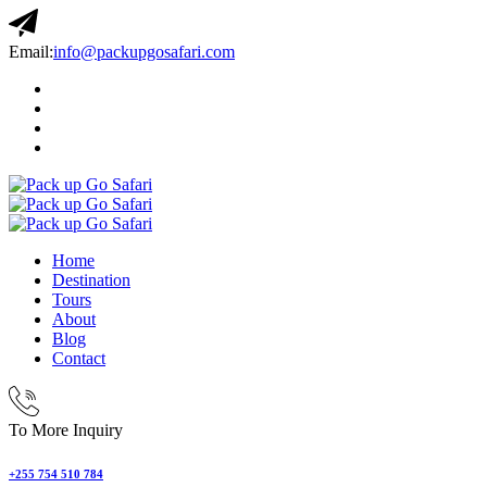
Email:
info@packupgosafari.com
Home
Destination
Tours
About
Blog
Contact
To More Inquiry
+255 754 510 784