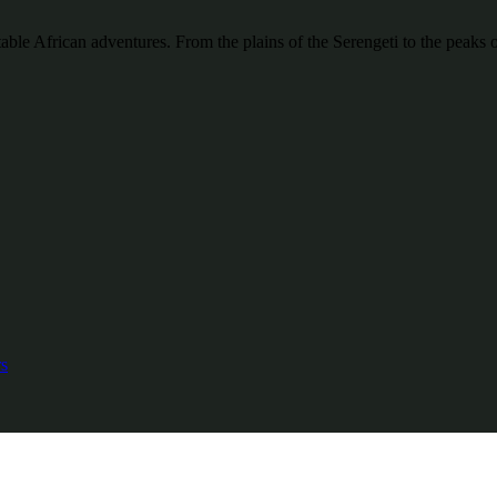
ttable African adventures. From the plains of the Serengeti to the pea
s