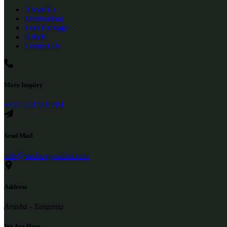
About Us
Destinations
Tour Package
Article
Contact Us
More Inquiry
+255 754 510 784
Send Mail
info@packupgosafari.com
Address
Arusha - Tanzania
We Are Here