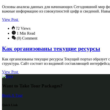
Основы анализа данных для начинающих Сегодняшний мир фор
важные информацию из совокупностей цифр и сведений. Навы
View Post
72 Views
1 Min Read
(0) Comment
Как организованы текущие ресурсы
Как организованы текущие ресурсы Текущий портал образует со
структура. Сайт состоит из видимой составляющей интерфейс
View Post
Want to Take Tour Packages?
Book A Tour
Quick Link