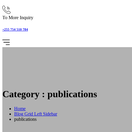
To More Inquiry
+255 754 510 784
Category : publications
Home
Blog Grid Left Sidebar
publications