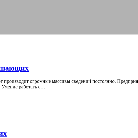
чинающих
производит огромные массивы сведений постоянно. Предприят
. Умение работать с…
их