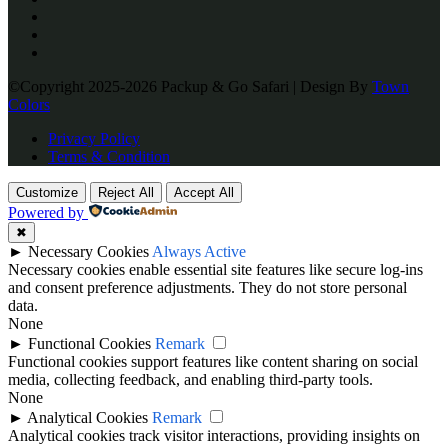
©Copyright 2025-2026 Packup & Go Safari | Design By
Town
Colors
Privacy Policy
Terms & Condition
Customize
Reject All
Accept All
Powered by
✖
►
Necessary Cookies
Always Active
Necessary cookies enable essential site features like secure log-ins
and consent preference adjustments. They do not store personal
data.
None
►
Functional Cookies
Remark
Functional cookies support features like content sharing on social
media, collecting feedback, and enabling third-party tools.
None
►
Analytical Cookies
Remark
Analytical cookies track visitor interactions, providing insights on