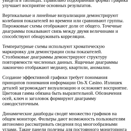
увидеть в таблицах. Правильно подобранный формат графика
улучшает восприятие основных результатов.
Вертикальные и линейные визуализации демонстрируют
колебания показателей во времени или сравнивают группы.
Пирожковые схемы отображают доли от общего. Точечные
диаграммы показывают связь между двумя величинами и
способствуют обнаруживать корреляции.
Температурные схемы используют хроматическую
маркировку для демонстрации силы показателей.
Столбиковые диаграммы демонстрируют структуру
повторяемости численных данных. Ящичные диаграммы
лаконично отображают медиану, квартили, аномалии.
Создание эффективной графики требует понимания
принципов понимания информации On-X Casino. Излишек
деталей загромождает визуализацию и осложняет восприятие.
Цветовая гамма обязана быть выразительной. Обозначения
осей, ключ и заголовок формируют диаграмму
самодостаточным.
Динамические дашборды сводят множество графиков на
общем мониторе. Фильтры дают возможность пользователям
автономно рассматривать сведения под многообразными
углами. Такие панели полезны для постоянного мониторинга