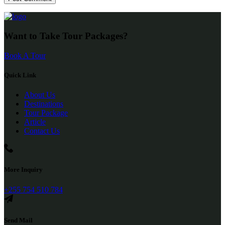
Want to Take Tour Packages?
Book A Tour
Quick Link
About Us
Destinations
Tour Package
Article
Contact Us
More Inquiry
+255 754 510 784
Send Mail