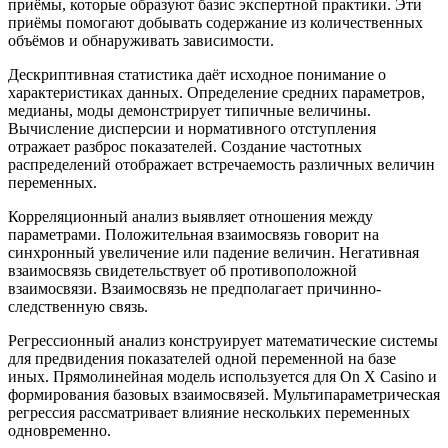
приёмы, которые образуют базис экспертной практики. Эти
приёмы помогают добывать содержание из количественных
объёмов и обнаруживать зависимости.
Дескриптивная статистика даёт исходное понимание о
характеристиках данных. Определение средних параметров,
медианы, моды демонстрирует типичные величины.
Вычисление дисперсии и нормативного отступления
отражает разброс показателей. Создание частотных
распределений отображает встречаемость различных величин
переменных.
Корреляционный анализ выявляет отношения между
параметрами. Положительная взаимосвязь говорит на
синхронный увеличение или падение величин. Негативная
взаимосвязь свидетельствует об противоположной
взаимосвязи. Взаимосвязь не предполагает причинно-
следственную связь.
Регрессионный анализ конструирует математические системы
для предвидения показателей одной переменной на базе
иных. Прямолинейная модель используется для On X Casino и
формирования базовых взаимосвязей. Мультипараметрическая
регрессия рассматривает влияние нескольких переменных
одновременно.