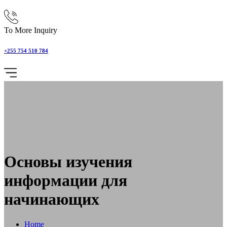
To More Inquiry
+255 754 510 784
Основы изучения
информации для
начинающих
Home