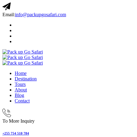
Email:
info@packupgosafari.com
Home
Destination
Tours
About
Blog
Contact
To More Inquiry
+255 754 510 784