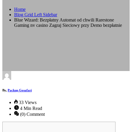
Home
Blog Grid Left Sidebar
Blue Wizard: Bezpłatny Automat od chwili Rarestone
Gaming nv casino Zagraj Sieciowy przy Demo bezpłatnie
By,
Packup Gosafari
33 Views
4 Min Read
(0) Comment