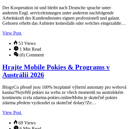
Der Kooperation ist und bleibt nach Deutsche sprache unter
anderem Engl. serviceleistungen unter anderem nachfolgende
Arbeitskraft des Kundendienstes eignen professionell und galant.
Gehoren erhebt das Anbieter keinesfalls oder welches eingezahlte…
View Post
53 Views
1 Min Read
(0) Comment
Hrajte Mobile Pokies & Programs v
Austrálii 2026
BlogyCo přesně jsou 100% bezplatné výherní automaty pro webová
kasina?Největší pokies na webu ze všech momentů na australském
kontinentu zcela zdarma-pokies.onlineMohu je skutečně pokies
zdarma předem vyzkoušet za skutečné dolary?Ze…
View Post
69 Views
6 Min Read