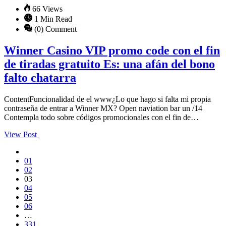
66 Views
1 Min Read
(0) Comment
Winner Casino VIP promo code con el fin
de tiradas gratuito Es: una afán del bono
falto chatarra
ContentFuncionalidad de el www¿Lo que hago si falta mi propia
contraseña de entrar a Winner MX? Open naviation bar un /14
Contempla todo sobre códigos promocionales con el fin de…
View Post
01
02
03
04
05
06
…
331