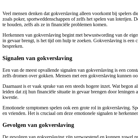
Veel mensen denken dat gokverslaving alleen voorkomt bij spelers die
zoals poker, sportweddenschappen of zelfs het spelen van loterijen.
te houden, zelfs als ze in financiële problemen komen.
Herkennen van gokverslaving begint met bewustwording van de eigen 
in gevaar brengt, is het tijd om hulp te zoeken. Gokverslaving is ee
bespreken.
Signalen van gokverslaving
Een van de meest opvallende signalen van gokverslaving is een consta
zelfs dromen over gokken. Mensen met een gokverslaving kunnen ook 
Daarnaast is er vaak sprake van een steeds hogere inzet. Wat begon al
leiden dat zij hun financiële situatie in gevaar brengen door leningen 
kwestie.
Emotionele symptomen spelen ook een grote rol in gokverslaving. Spel
en vrienden. Het is cruciaal om deze emotionele signalen te herkenne
Gevolgen van gokverslaving
De gevolgen van gokverslaving zijn verwoestend en kunnen zowel psyc