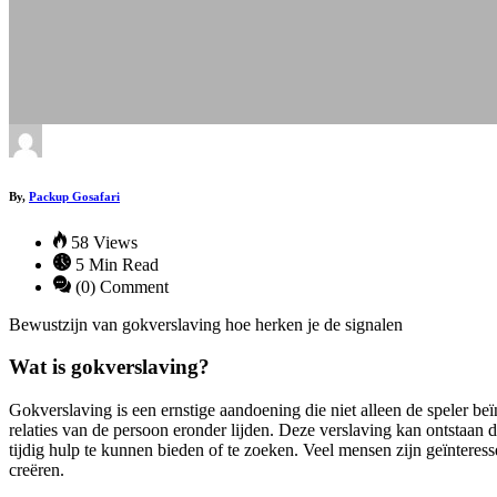
By,
Packup Gosafari
58 Views
5 Min Read
(0) Comment
Bewustzijn van gokverslaving hoe herken je de signalen
Wat is gokverslaving?
Gokverslaving is een ernstige aandoening die niet alleen de speler be
relaties van de persoon eronder lijden. Deze verslaving kan ontstaan
tijdig hulp te kunnen bieden of te zoeken. Veel mensen zijn geïnteress
creëren.