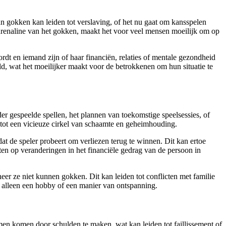
an gokken kan leiden tot verslaving, of het nu gaat om kansspelen
drenaline van het gokken, maakt het voor veel mensen moeilijk om op
 en iemand zijn of haar financiën, relaties of mentale gezondheid
ld, wat het moeilijker maakt voor de betrokkenen om hun situatie te
er gespeelde spellen, het plannen van toekomstige speelsessies, of
tot een vicieuze cirkel van schaamte en geheimhouding.
at de speler probeert om verliezen terug te winnen. Dit kan ertoe
etten op veranderingen in het financiële gedrag van de persoon in
er ze niet kunnen gokken. Dit kan leiden tot conflicten met familie
n alleen een hobby of een manier van ontspanning.
en komen door schulden te maken, wat kan leiden tot faillissement of