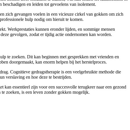
an beschadigen en leiden tot gevoelens van isolement.
nen zich gevangen voelen in een vicieuze cirkel van gokken om zich
 professionele hulp nodig om hieruit te komen.
trekt. Werkprestaties kunnen eronder lijden, en sommige mensen
 deze gevolgen, zodat er tijdig actie ondernomen kan worden.
m hulp te zoeken. Dit kan beginnen met gesprekken met vrienden en
ben doorgemaakt, kan enorm helpen bij het herstelproces.
drag. Cognitieve gedragstherapie is een veelgebruikte methode die
n verslaving en hoe deze te bestrijden.
et kan essentieel zijn voor een succesvolle terugkeer naar een gezond
un te zoeken, is een leven zonder gokken mogelijk.