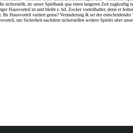
 sicherstellt, sic unser Spielbank qua einen langeren Zeit zugkraftig i
ger Hausvorteil ist und bleibt z. hd. Zocker vorteilhafter, denn er hoh
. Ihr Hausvorteil variiert gema? Veränderung & sei der entscheidender 
svorteil, um Sicherheit nachdem sicherstellen weiters Spieler uber un