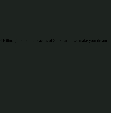
ks of Kilimanjaro and the beaches of Zanzibar — we make your dream