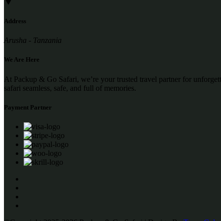
Address
Arusha - Tanzania
We Are Here
At Packup & Go Safari, we’re your trusted travel partner for unforge
safari seamless, safe, and full of memories.
Payment Partner