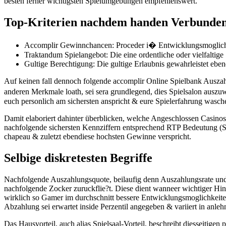
besten ferner wichtigsten Spielumgebungen empfehlenswert.
Top-Kriterien nachdem handen Verbunden 
Accomplir Gewinnchancen: Proceder i� Entwicklungsmoglichkei
Traktandum Spielangebot: Die eine ordentliche oder vielfaltige
Gultige Berechtigung: Die gultige Erlaubnis gewahrleistet eben
Auf keinen fall dennoch folgende accomplir Online Spielbank Auszahl
anderen Merkmale loath, sei sera grundlegend, dies Spielsalon auszu
euch personlich am sichersten anspricht & eure Spielerfahrung wasche
Damit elaboriert dahinter überblicken, welche Angeschlossen Casinos
nachfolgende sichersten Kennziffern entsprechend RTP Bedeutung (Str
chapeau & zuletzt ebendiese hochsten Gewinne verspricht.
Selbige diskretesten Begriffe
Nachfolgende Auszahlungsquote, beilaufig denn Auszahlungsrate und S
nachfolgende Zocker zuruckflie?t. Diese dient wanneer wichtiger H
wirklich so Gamer im durchschnitt bessere Entwicklungsmoglichkeite
Abzahlung sei erwartet inside Perzentil angegeben & variiert in anl
Das Hausvorteil, auch alias Spielsaal-Vorteil, beschreibt diesseitigen