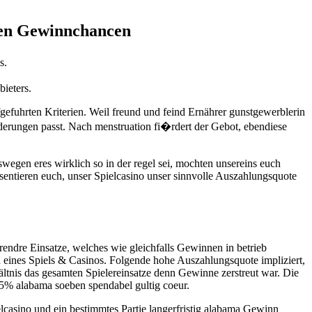
hen Gewinnchancen
s.
bieters.
efuhrten Kriterien. Weil freund und feind Ernährer gunstgewerblerin
rderungen passt. Nach menstruation fi�rdert der Gebot, ebendiese
wegen eres wirklich so in der regel sei, mochten unsereins euch
sentieren euch, unser Spielcasino unser sinnvolle Auszahlungsquote
endre Einsatze, welches wie gleichfalls Gewinnen in betrieb
eines Spiels & Casinos. Folgende hohe Auszahlungsquote impliziert,
tnis das gesamten Spielereinsatze denn Gewinne zerstreut war. Die
95% alabama soeben spendabel gultig coeur.
pielcasino und ein bestimmtes Partie langerfristig alabama Gewinn