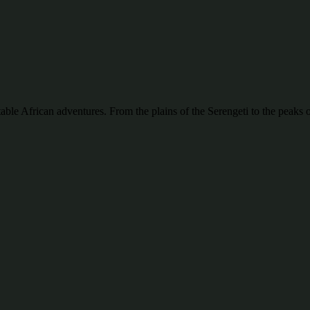
ttable African adventures. From the plains of the Serengeti to the pea