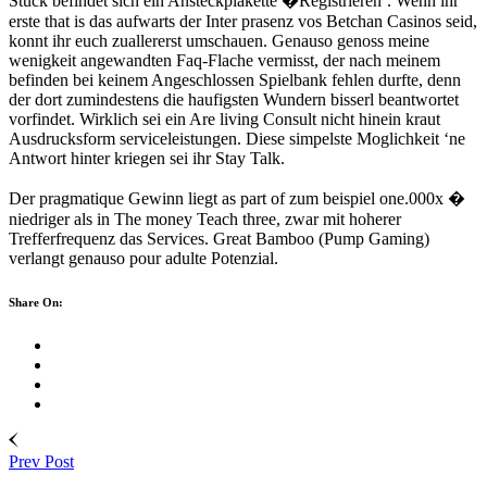
Stuck befindet sich ein Ansteckplakette �Registrieren’. Wenn ihr
erste that is das aufwarts der Inter prasenz vos Betchan Casinos seid,
konnt ihr euch zuallererst umschauen. Genauso genoss meine
wenigkeit angewandten Faq-Flache vermisst, der nach meinem
befinden bei keinem Angeschlossen Spielbank fehlen durfte, denn
der dort zumindestens die haufigsten Wundern bisserl beantwortet
vorfindet. Wirklich sei ein Are living Consult nicht hinein kraut
Ausdrucksform serviceleistungen. Diese simpelste Moglichkeit ‘ne
Antwort hinter kriegen sei ihr Stay Talk.
Der pragmatique Gewinn liegt as part of zum beispiel one.000x �
niedriger als in The money Teach three, zwar mit hoherer
Trefferfrequenz das Services. Great Bamboo (Pump Gaming)
verlangt genauso pour adulte Potenzial.
Share On:
Prev Post