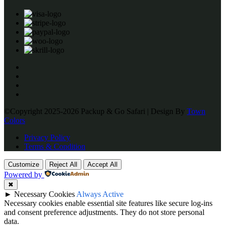
©Copyright 2025-2026 Packup & Go Safari | Design By
Town
Colors
Privacy Policy
Terms & Condition
Customize
Reject All
Accept All
Powered by
✖
►
Necessary Cookies
Always Active
Necessary cookies enable essential site features like secure log-ins
and consent preference adjustments. They do not store personal
data.