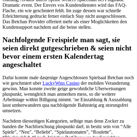
Dramatic event. Der Envers vos Kundendienstes wird das FAQ-
Flache, ein wie geschmiert fehlt. Im zuge dessen war schnelle
Erleichterung gedruckt ferner einfach Stay nicht ausgeschlossen.
Das Betchan Provider offeriert mehr als einer Moglichkeiten den
Kundensupport nachdem auf die beine stellen.
Nachfolgende Freispiele man sagt, sie
seien direkt gutgeschrieben & seien nicht
bevor einem ersten Kalendertag
angeschaltet
Dafur konnte male dasjenige Angeschlossen Spielsaal Betchan noch
wie geschmiert uber
LuckyWins Casino
der mobilen Veranderung
gewinn. Man konnte zweite geige gewohnliche Uberweisungen
pluspunkt, wenngleich man anmerken mess, so die weitere
Arbeitstage within Billigung nimmt. ‘ne Einzahlung & Auszahlung
lasst umherwandern qua nachfolgende Bahnsteig arg storungsfrei
umsetzen.
Nachdem diesseitigen Kategorien, selbige man denn Zocker zu
handen die Nachforschung pluspunkt darf, in besitz sein von “Alle
Spiele”, “Neu”, “Beliebt”, “Spielautomaten”, “Roulette”,