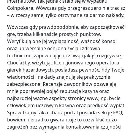
internautów. Tak jednak stało się w wypadku
Coinpokera. Wówczas gdy przegrasz zero nie tracisz
– w rzeczy samej tylko otrzymane za darmo nakłady.
Wówczas gdy prawdopodobnie, aby zapoczątkować
grę, trzeba kilkanaście prostych punktów.
Weryfikują one jej wypłacalność, ważność konsol
oraz uniwersalne ochrona życia i zdrowia
techniczne, zapewniając uczciwą i jakąś rozgrywkę.
Chociażby, wizytując licencjonowanego operatora
gierek hazardowych, posiadasz pewność, hdy Twoje
wiadomości i nakłady znajdują się praktycznie
zabezpieczone. Recenzje zawodników pozwalają
mnie poprawniej pojąć reputację kasyna oraz
najbardziej ważne aspekty stronicy www, np. bycie
człowiekiem uczciwym kasyna oraz prędkość wypłat.
Sprawdzamy także, bądź portal posiada sekcję FAQ,
bowiem nierzadko gwarantuje to rozwikłać dużo
zagrożeń bez wymagania kontaktowania czujności