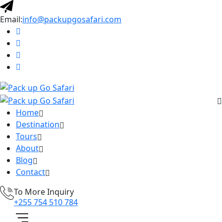
Email:
info@packupgosafari.com
Home
Destination
Tours
About
Blog
Contact
To More Inquiry
+255 754 510 784