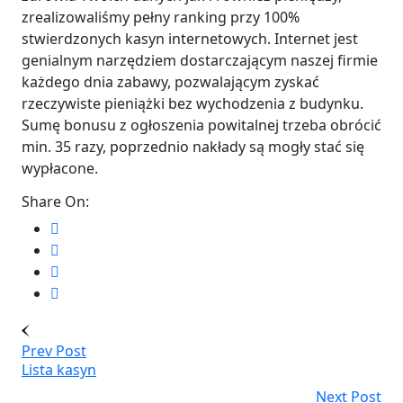
zrealizowaliśmy pełny ranking przy 100%
stwierdzonych kasyn internetowych. Internet jest
genialnym narzędziem dostarczającym naszej firmie
każdego dnia zabawy, pozwalającym zyskać
rzeczywiste pieniążki bez wychodzenia z budynku.
Sumę bonusu z ogłoszenia powitalnej trzeba obrócić
min. 35 razy, poprzednio nakłady są mogły stać się
wypłacone.
Share On:
Prev Post
Lista kasyn
Next Post