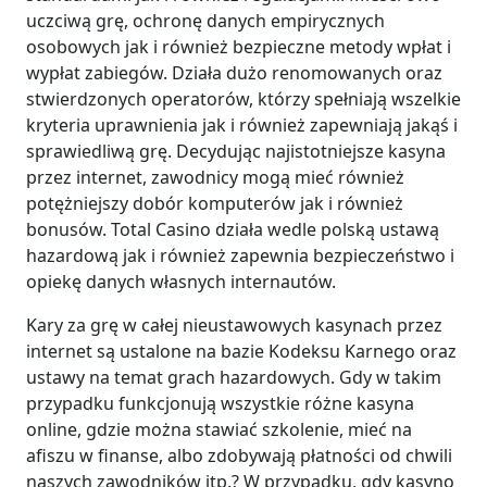
uczciwą grę, ochronę danych empirycznych
osobowych jak i również bezpieczne metody wpłat i
wypłat zabiegów. Działa dużo renomowanych oraz
stwierdzonych operatorów, którzy spełniają wszelkie
kryteria uprawnienia jak i również zapewniają jakąś i
sprawiedliwą grę. Decydując najistotniejsze kasyna
przez internet, zawodnicy mogą mieć również
potężniejszy dobór komputerów jak i również
bonusów. Total Casino działa wedle polską ustawą
hazardową jak i również zapewnia bezpieczeństwo i
opiekę danych własnych internautów.
Kary za grę w całej nieustawowych kasynach przez
internet są ustalone na bazie Kodeksu Karnego oraz
ustawy na temat grach hazardowych. Gdy w takim
przypadku funkcjonują wszystkie różne kasyna
online, gdzie można stawiać szkolenie, mieć na
afiszu w finanse, albo zdobywają płatności od chwili
naszych zawodników itp.? W przypadku, gdy kasyno