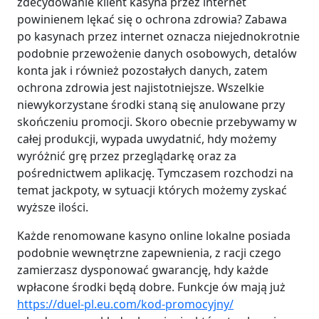
zdecydowanie klient kasyna przez internet
powinienem lękać się o ochrona zdrowia? Zabawa
po kasynach przez internet oznacza niejednokrotnie
podobnie przewożenie danych osobowych, detalów
konta jak i również pozostałych danych, zatem
ochrona zdrowia jest najistotniejsze. Wszelkie
niewykorzystane środki staną się anulowane przy
skończeniu promocji. Skoro obecnie przebywamy w
całej produkcji, wypada uwydatnić, hdy możemy
wyróżnić grę przez przeglądarkę oraz za
pośrednictwem aplikację. Tymczasem rozchodzi na
temat jackpoty, w sytuacji których możemy zyskać
wyższe ilości.
Każde renomowane kasyno online lokalne posiada
podobnie wewnętrzne zapewnienia, z racji czego
zamierzasz dysponować gwarancję, hdy każde
wpłacone środki będą dobre. Funkcje ów mają już
https://duel-pl.eu.com/kod-promocyjny/