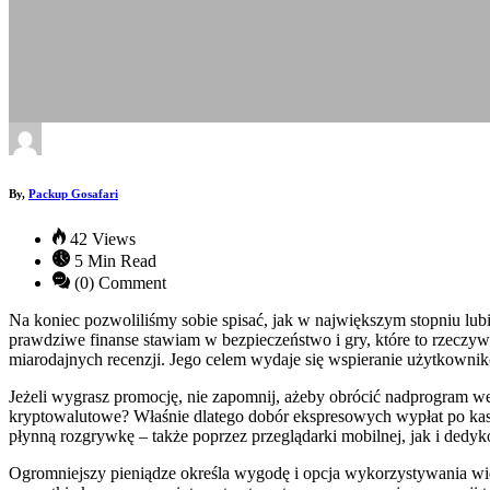
By,
Packup Gosafari
42 Views
5 Min Read
(0) Comment
Na koniec pozwoliliśmy sobie spisać, jak w największym stopniu lubi
prawdziwe finanse stawiam w bezpieczeństwo i gry, które to rzeczyw
miarodajnych recenzji. Jego celem wydaje się wspieranie użytkowni
Jeżeli wygrasz promocję, nie zapomnij, ażeby obrócić nadprogram wed
kryptowalutowe? Właśnie dlatego dobór ekspresowych wypłat po kasy
płynną rozgrywkę – także poprzez przeglądarki mobilnej, jak i dedyk
Ogromniejszy pieniądze określa wygodę i opcja wykorzystywania wiel