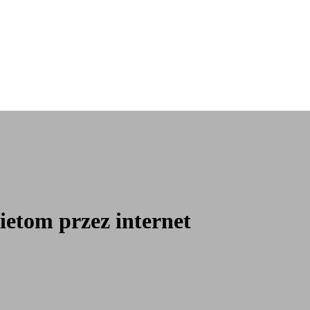
ietom przez internet