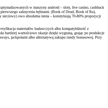
optymalizowanych w maszyny android – sloty, live casino, cashback
do pierwszego zakręcenia bębnami. (Book of Dead, Book of Ra),
sieciowy) owo absolutna istota – konstytuują 70-80% propozycji
 weryfikacja materiałów badawczych albo kompatybilność z
da bardziej wartościowe okazje dzięki wygraną, grając po produkcje
aways, jackpotami albo alternatywą zakupu rundy bonusowej. Przy