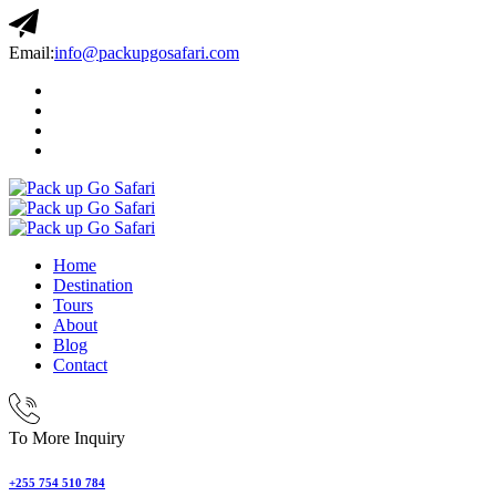
Email:
info@packupgosafari.com
Home
Destination
Tours
About
Blog
Contact
To More Inquiry
+255 754 510 784