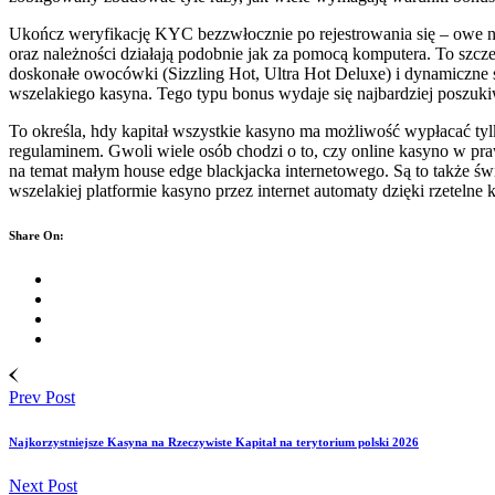
Ukończ weryfikację KYC bezzwłocznie po rejestrowania się – owe naj
oraz należności działają podobnie jak za pomocą komputera. To szcz
doskonałe owocówki (Sizzling Hot, Ultra Hot Deluxe) i dynamiczne 
wszelakiego kasyna. Tego typu bonus wydaje się najbardziej poszuk
To określa, hdy kapitał wszystkie kasyno ma możliwość wypłacać tyl
regulaminem. Gwoli wiele osób chodzi o to, czy online kasyno w pra
na temat małym house edge blackjacka internetowego. Są to także ś
wszelakiej platformie kasyno przez internet automaty dzięki rzetelne 
Share On:
Prev Post
Najkorzystniejsze Kasyna na Rzeczywiste Kapitał na terytorium polski 2026
Next Post