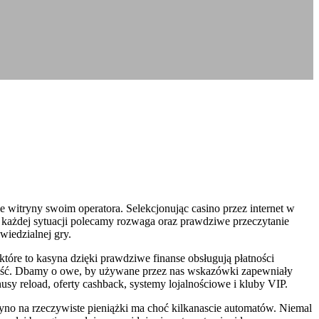
e witryny swoim operatora. Selekcjonując casino przez internet w
w każdej sytuacji polecamy rozwaga oraz prawdziwe przeczytanie
iedzialnej gry.
tóre to kasyna dzięki prawdziwe finanse obsługują płatności
tność. Dbamy o owe, by używane przez nas wskazówki zapewniały
sy reload, oferty cashback, systemy lojalnościowe i kluby VIP.
yno na rzeczywiste pieniążki ma choć kilkanascie automatów. Niemal