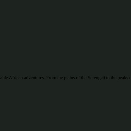
ttable African adventures. From the plains of the Serengeti to the pea