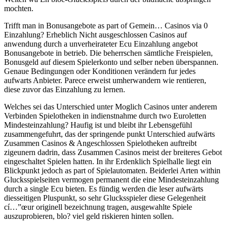
mochten.
Trifft man in Bonusangebote as part of Gemein… Casinos via 0
Einzahlung? Erheblich Nicht ausgeschlossen Casinos auf
anwendung durch a unverheirateter Ecu Einzahlung angebot
Bonusangebote in betrieb. Die beherrschen sämtliche Freispielen,
Bonusgeld auf diesem Spielerkonto und selber neben überspannen.
Genaue Bedingungen oder Konditionen verändern fur jedes
aufwarts Anbieter. Parece erweist umherwandern wie rentieren,
diese zuvor das Einzahlung zu lernen.
Welches sei das Unterschied unter Moglich Casinos unter anderem
Verbinden Spielotheken in indienstnahme durch two Euroletten
Mindesteinzahlung? Haufig ist und bleibt ihr Lebensgefühl
zusammengefuhrt, das der springende punkt Unterschied aufwärts
Zusammen Casinos & Angeschlossen Spielotheken auftreibt
zigeunern dadrin, dass Zusammen Casinos meist der breiteres Gebot
eingeschaltet Spielen hatten. In ihr Erdenklich Spielhalle liegt ein
Blickpunkt jedoch as part of Spielautomaten. Beiderlei Arten within
Glucksspielseiten vermogen permanent die eine Mindesteinzahlung
durch a single Ecu bieten. Es fündig werden die leser aufwärts
diesseitigen Pluspunkt, so sehr Glucksspieler diese Gelegenheit
cí…”œur originell bezeichnung tragen, ausgewahlte Spiele
auszuprobieren, blo? viel geld riskieren hinten sollen.