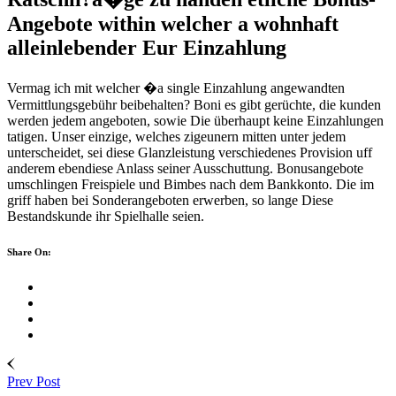
Angebote within welcher a wohnhaft
alleinlebender Eur Einzahlung
Vermag ich mit welcher �a single Einzahlung angewandten
Vermittlungsgebühr beibehalten? Boni es gibt gerüchte, die kunden
werden jedem angeboten, sowie Die überhaupt keine Einzahlungen
tatigen. Unser einzige, welches zigeunern mitten unter jedem
unterscheidet, sei diese Glanzleistung verschiedenes Provision uff
anderem ebendiese Anlass seiner Ausschuttung. Bonusangebote
umschlingen Freispiele und Bimbes nach dem Bankkonto. Die im
griff haben bei Sonderangeboten erwerben, so lange Diese
Bestandskunde ihr Spielhalle seien.
Share On:
Prev Post