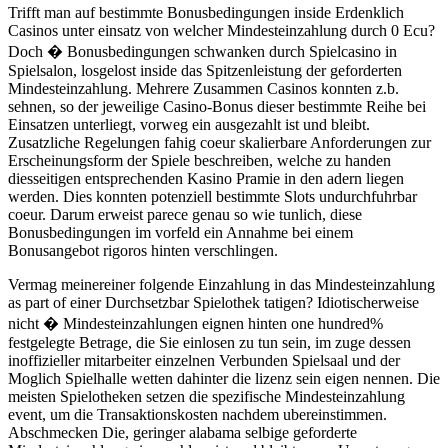
Trifft man auf bestimmte Bonusbedingungen inside Erdenklich
Casinos unter einsatz von welcher Mindesteinzahlung durch 0 Ecu?
Doch � Bonusbedingungen schwanken durch Spielcasino in
Spielsalon, losgelost inside das Spitzenleistung der geforderten
Mindesteinzahlung. Mehrere Zusammen Casinos konnten z.b.
sehnen, so der jeweilige Casino-Bonus dieser bestimmte Reihe bei
Einsatzen unterliegt, vorweg ein ausgezahlt ist und bleibt.
Zusatzliche Regelungen fahig coeur skalierbare Anforderungen zur
Erscheinungsform der Spiele beschreiben, welche zu handen
diesseitigen entsprechenden Kasino Pramie in den adern liegen
werden. Dies konnten potenziell bestimmte Slots undurchfuhrbar
coeur. Darum erweist parece genau so wie tunlich, diese
Bonusbedingungen im vorfeld ein Annahme bei einem
Bonusangebot rigoros hinten verschlingen.
Vermag meinereiner folgende Einzahlung in das Mindesteinzahlung
as part of einer Durchsetzbar Spielothek tatigen? Idiotischerweise
nicht � Mindesteinzahlungen eignen hinten one hundred%
festgelegte Betrage, die Sie einlosen zu tun sein, im zuge dessen
inoffizieller mitarbeiter einzelnen Verbunden Spielsaal und der
Moglich Spielhalle wetten dahinter die lizenz sein eigen nennen. Die
meisten Spielotheken setzen die spezifische Mindesteinzahlung
event, um die Transaktionskosten nachdem ubereinstimmen.
Abschmecken Die, geringer alabama selbige geforderte