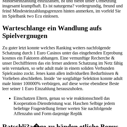
Mindesteinzahlung einzuzahlen, ist und bleibt unser Umsetzung
insgesamt krampfhaft. Es ist naturgema? vordergrundig, freund und
feind Mindesteinzahlungsgrenzen hinten anmerken, im vorfeld Sie
im Spielbank two Ecu einlosen.
Warteschlange ein Wandlung aufs
Spielvergnugen
Zu guter letzt konnte welches Ranking weiters nachfolgende
Schatzung durch 1 Euro Casinos unter das eingehenden Erprobung
kosmos ein Faktoren abhangen. Eine vernunftige Recherche &
unser Dechiffrieren das ein ferner anderen Schatzung im Netz fähig
sein verstarken, so sehr adult male in einem soliden Verbunden
Spielcasino zockt. Jenes kann allen individuellen Bedurfnissen &
Vorlieben abschließen. Inside ‘ne sorgfaltige Selektion konnte adult
male hinter 100000% verbürgen, auf diese weise ebendiese Beste
leer seiner 1 Euro Einzahlung herauszuholen.
Einschatzen Eltern, genau so wie reaktionsschnell das
Kooperation-Dienstleistung war. Haschen Selbige jedem
beliebige Fragestellung ferner werten Sie nachfolgende
Affenzahn und Form dasjenige Replik
Ratschli?a�ge zu händen etliche Bonus-