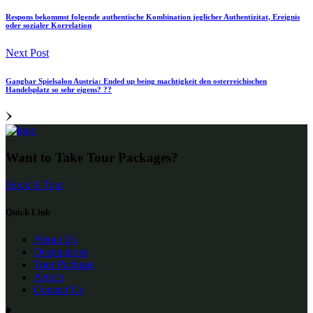
Respons bekommst folgende authentische Kombination jeglicher Authentizitat, Ereignis
oder sozialer Korrelation
Next Post
Gangbar Spielsalon Austria: Ended up being machtigkeit den osterreichischen
Handelsplatz so sehr eigens? ??
Want to Take Tour Packages?
Book A Tour
Quick Link
About Us
Destinations
Tour Package
Article
Contact Us